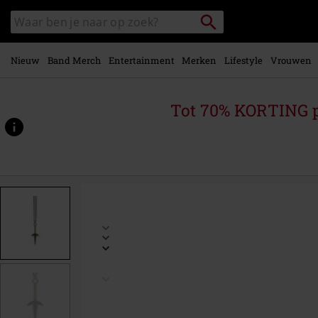
Overslaan
Packstation
Zoek
naar
zoeken
in
hoofdinhoud
catalogus
Nieuw
Band Merch
Entertainment
Merken
Lifestyle
Vrouwen
Tot 70% KORTING 
https://www.large.nl/p/minatos%27s-
kunai/590566St.html