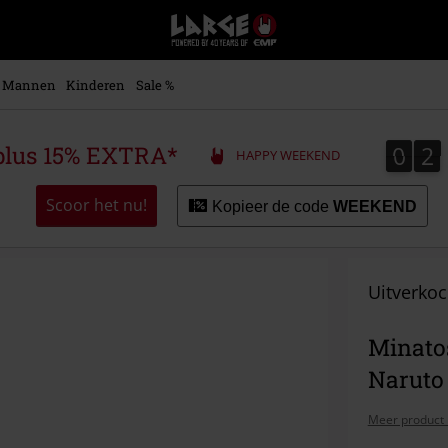
Large
–
Muziek-,
entertainment-,
Mannen
Kinderen
Sale %
en
gaming-
merch
0
2
0
2
plus 15% EXTRA*
HAPPY WEEKEND
+
alternatieve
kleding
Scoor het nu!
Kopieer de code
WEEKEND
Uitverkoc
Minatos
Naruto
Meer product 