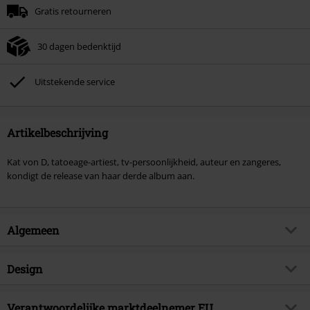
Gratis retourneren
30 dagen bedenktijd
Uitstekende service
Artikelbeschrijving
Kat von D, tatoeage-artiest, tv-persoonlijkheid, auteur en zangeres,
kondigt de release van haar derde album aan.
Algemeen
Artikelnr.
575231
Design
Titel
My side of the mountain
Producttype
CD
Muziekgenre
Verantwoordelijke marktdeelnemer EU
Gothic Rock