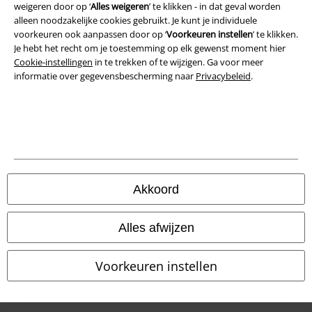
weigeren door op ‘
Alles weigeren
’ te klikken - in dat geval worden
Privacyverklaring
alleen noodzakelijke cookies gebruikt. Je kunt je individuele
voorkeuren ook aanpassen door op ‘
Voorkeuren instellen
’ te klikken.
Verklaring van conformiteit
Je hebt het recht om je toestemming op elk gewenst moment hier
Cookie-instellingen
in te trekken of te wijzigen. Ga voor meer
Informatie over toegankelijkheid
informatie over gegevensbescherming naar
Privacybeleid
.
Cookie-instellingen
Annuleer bestelling
Alle prijzen incl.
wettelijke BTW
© 1986-2026 Large Popmerchandising B.V.
Akkoord
Alles afwijzen
Onze online shops
Voorkeuren instellen
EMP International