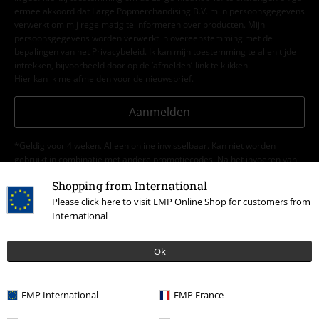
ermee akkoord dat Large Popmerchandising B.V. mijn persoonsgegevens
verwerkt om mij regelmatig te informeren over producten. Mijn
persoonsgegevens worden verwerkt in overeenstemming met de
bepalingen van het
Privacybeleid
. Ik kan mijn toestemming te allen tijde
intrekken, bijvoorbeeld door op de ‘afmelden’-link te klikken.
Hier
kan ik me afmelden voor de nieuwsbrief.
Aanmelden
*Geldig voor 4 weken. Alleen online inwisselbaar. Kan niet worden
gebruikt in combinatie met andere promotiecodes. Na het invoeren van
de code wordt de korting automatisch verrekend in je winkelmandje. Niet
Shopping from International
geldig op boeken, media, cadeaubonnen, Rammstein, (Till) Lindemann,
Die Ärzte, Die Toten Hosen, Feine Sahne Fischfilet, Broilers, Böhse
Please click here to visit EMP Online Shop for customers from
Onkelz en artikelen die bijdragen aan een goed doel.
International
Ok
EMP International
EMP France
Onze klantenservice staat voor je klaar