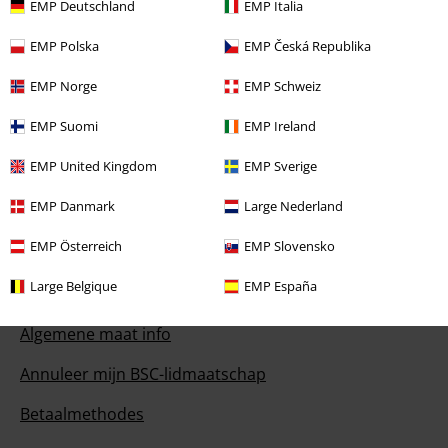
EMP Deutschland
EMP Italia
Vandaag is onze klantenservice bereikbaar van 09:00 tot 17:00.
Meer
informatie
EMP Polska
EMP Česká Republika
Begin chat
EMP Norge
EMP Schweiz
EMP Suomi
EMP Ireland
EMP United Kingdom
EMP Sverige
Service, catalogus, prijsvragen etc.
EMP Danmark
Large Nederland
Veelgestelde vragen
EMP Österreich
EMP Slovensko
Retourvoorwaarden
Large Belgique
EMP España
Retourneer item
Algemene maat info
Annuleer mijn BSC-lidmaatschap
Betaalmethodes