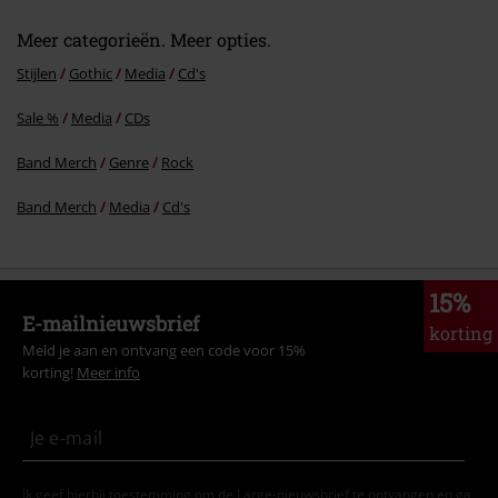
12.
All by myself
Meer categorieën. Meer opties.
Stijlen
Gothic
Media
Cd's
Sale %
Media
CDs
Band Merch
Genre
Rock
Band Merch
Media
Cd's
15%
E-mailnieuwsbrief
korting
Meld je aan en ontvang een code voor 15%
korting!
Meer info
Ik geef hierbij toestemming om de Large-nieuwsbrief te ontvangen en ga