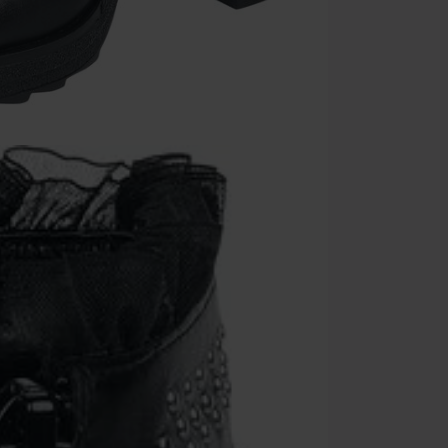
Geldig t/m 09
Minimale best
Zodra je de co
winkelmandje.
Kan niet geco
Rammstein, (Ti
cadeaubonnen e