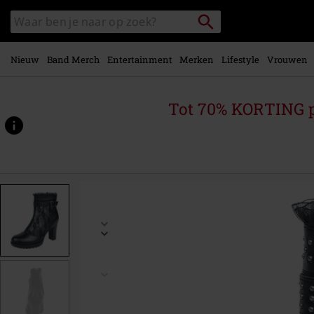
Overslaan
Packstation
Zoek
naar
zoeken
in
hoofdinhoud
catalogus
Nieuw
Band Merch
Entertainment
Merken
Lifestyle
Vrouwen
Tot 70% KORTING 
https://www.large.nl/p/mystical-
woods/580898.html