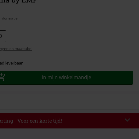
informatie
0
ngen en maattabel
ad leverbaar
In mijn winkelmandje
rting - Voor een korte tijd!
EKEND
Kopieer de code