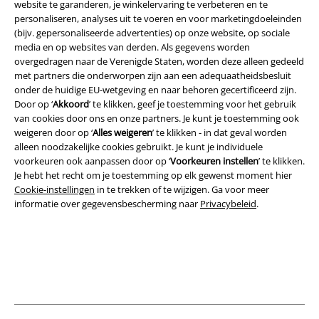
website te garanderen, je winkelervaring te verbeteren en te
personaliseren, analyses uit te voeren en voor marketingdoeleinden
(bijv. gepersonaliseerde advertenties) op onze website, op sociale
media en op websites van derden. Als gegevens worden
Legal
overgedragen naar de Verenigde Staten, worden deze alleen gedeeld
met partners die onderworpen zijn aan een adequaatheidsbesluit
Algemene Voorwaarden
onder de huidige EU-wetgeving en naar behoren gecertificeerd zijn.
Door op ‘
Akkoord
’ te klikken, geef je toestemming voor het gebruik
Bedrijfsgegevens
van cookies door ons en onze partners. Je kunt je toestemming ook
weigeren door op ‘
Alles weigeren
’ te klikken - in dat geval worden
alleen noodzakelijke cookies gebruikt. Je kunt je individuele
Privacyverklaring
voorkeuren ook aanpassen door op ‘
Voorkeuren instellen
’ te klikken.
Je hebt het recht om je toestemming op elk gewenst moment hier
Verklaring van conformiteit
Cookie-instellingen
in te trekken of te wijzigen. Ga voor meer
informatie over gegevensbescherming naar
Privacybeleid
.
Informatie over toegankelijkheid
Cookie-instellingen
Annuleer bestelling
Alle prijzen incl.
wettelijke BTW