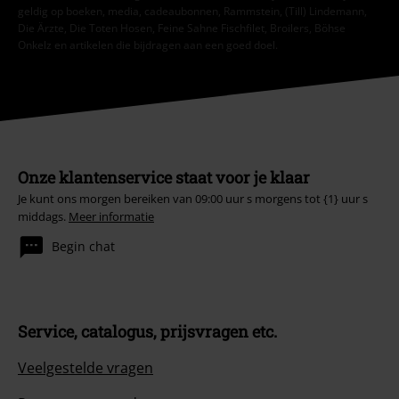
geldig op boeken, media, cadeaubonnen, Rammstein, (Till) Lindemann,
Die Ärzte, Die Toten Hosen, Feine Sahne Fischfilet, Broilers, Böhse
Onkelz en artikelen die bijdragen aan een goed doel.
Onze klantenservice staat voor je klaar
Je kunt ons morgen bereiken van 09:00 uur s morgens tot {1} uur s
middags.
Meer informatie
Begin chat
Service, catalogus, prijsvragen etc.
Veelgestelde vragen