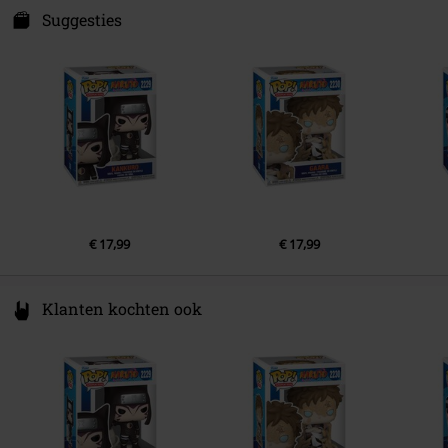
Zuidplein 36
Suggesties
1077 XV Amsterdam
Netherlands
www.funko.com
€ 17,99
€ 17,99
Klanten kochten ook