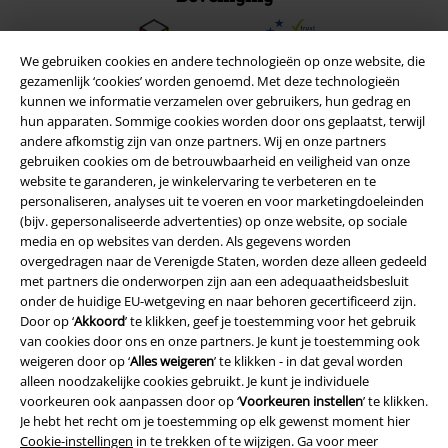
We gebruiken cookies en andere technologieën op onze website, die
gezamenlijk ‘cookies’ worden genoemd. Met deze technologieën
kunnen we informatie verzamelen over gebruikers, hun gedrag en
hun apparaten. Sommige cookies worden door ons geplaatst, terwijl
andere afkomstig zijn van onze partners. Wij en onze partners
gebruiken cookies om de betrouwbaarheid en veiligheid van onze
website te garanderen, je winkelervaring te verbeteren en te
personaliseren, analyses uit te voeren en voor marketingdoeleinden
(bijv. gepersonaliseerde advertenties) op onze website, op sociale
media en op websites van derden. Als gegevens worden
overgedragen naar de Verenigde Staten, worden deze alleen gedeeld
met partners die onderworpen zijn aan een adequaatheidsbesluit
Legal
onder de huidige EU-wetgeving en naar behoren gecertificeerd zijn.
Door op ‘
Akkoord
’ te klikken, geef je toestemming voor het gebruik
Algemene Voorwaarden
van cookies door ons en onze partners. Je kunt je toestemming ook
weigeren door op ‘
Alles weigeren
’ te klikken - in dat geval worden
Bedrijfsgegevens
alleen noodzakelijke cookies gebruikt. Je kunt je individuele
voorkeuren ook aanpassen door op ‘
Voorkeuren instellen
’ te klikken.
Privacyverklaring
Je hebt het recht om je toestemming op elk gewenst moment hier
Cookie-instellingen
in te trekken of te wijzigen. Ga voor meer