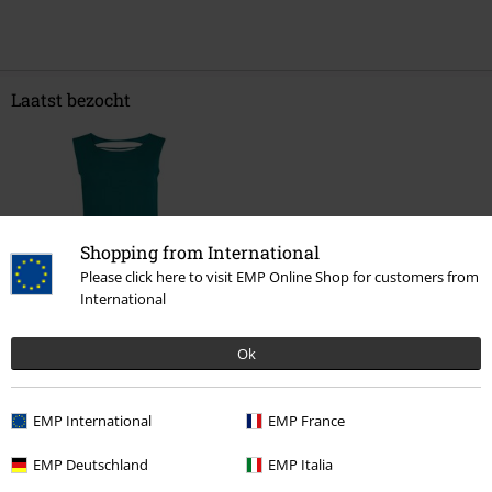
Laatst bezocht
Shopping from International
Please click here to visit EMP Online Shop for customers from
International
-52%
Adviesprijs
€ 24,99
€ 11,99
Ok
EMP International
EMP France
Meer categorieën. Meer opties.
EMP Deutschland
EMP Italia
Kledingmerken
Vrouwen