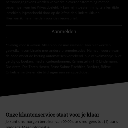
persoonsgegevens worden verwerkt in overeenstemming met de
bepalingen van het
Privacybeleid
. Ik kan mijn toestemming te allen tijde
intrekken, bijvoorbeeld door op de ‘afmelden’-link te klikken.
Hier
kan ik me afmelden voor de nieuwsbrief.
Aanmelden
*Geldig voor 4 weken. Alleen online inwisselbaar. Kan niet worden
gebruikt in combinatie met andere promotiecodes. Na het invoeren van
de code wordt de korting automatisch verrekend in je winkelmandje. Niet
geldig op boeken, media, cadeaubonnen, Rammstein, (Till) Lindemann,
Die Ärzte, Die Toten Hosen, Feine Sahne Fischfilet, Broilers, Böhse
Onkelz en artikelen die bijdragen aan een goed doel.
Onze klantenservice staat voor je klaar
Je kunt ons morgen bereiken van 09:00 uur s morgens tot {1} uur s
middags.
Meer informatie