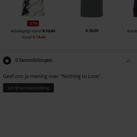
-27%
€ 26,99
Adviesprijs
Vanaf
€ 19,99
Advie
€ 14,44
Vanaf
0 beoordelingen
Geef ons je mening over "Nothing to Lose".
Schrijf een beoordeling