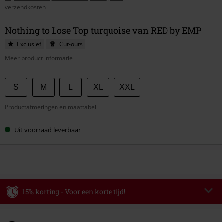
verzendkosten
Nothing to Lose Top turquoise van RED by EMP
Exclusief
Cut-outs
Meer product informatie
Kies
S
M
L
XL
XXL
je
Productafmetingen en maattabel
maat
Uit voorraad leverbaar
15% korting - Voor een korte tijd!
Code
WEEKEND
Kopieer de code