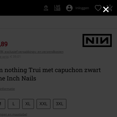
×
0
Inloggen
,89
BTW, exclusief verpakkings- en verzendkosten
 prijs
:
€ 39,01
m nothing Trui met capuchon zwart
e Inch Nails
informatie
M
L
XL
XXL
3XL
ngen en maattabel