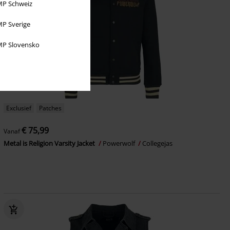
P Schweiz
P Sverige
P Slovensko
Exclusief
Patches
€ 75,99
Vanaf
Metal is Religion Varsity Jacket
Powerwolf
Collegejas