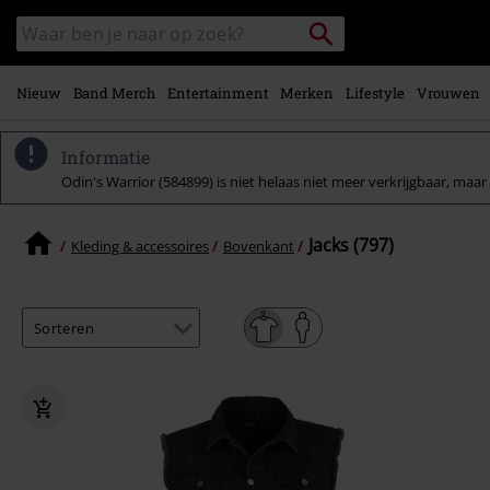
Overslaan
Packstation
Zoek
naar
zoeken
in
hoofdinhoud
catalogus
Nieuw
Band Merch
Entertainment
Merken
Lifestyle
Vrouwen
Informatie
Odin's Warrior (584899) is niet helaas niet meer verkrijgbaar, maar 
Jacks (797)
Kleding & accessoires
Bovenkant