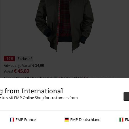
-16%
Exclusief
Adviesprijs
Vanaf
€ 54,99
€ 45,89
Vanaf
Larger Than Life Bomber Jacket
RED by EMP
Tussenseizoensjas
 from International
re to visit EMP Online Shop for customers from
EMP France
EMP Deutschland
EM