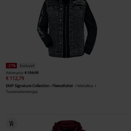
-27%
Exclusief
Adviesprijs
€ 154,99
€ 112,79
EMP Signature Collection - Fleecefutter
Metallica
Tussenseizoensjas