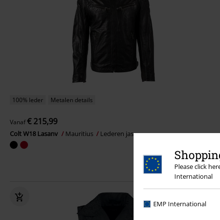
100% leder
Metalen details
€ 215,99
Vanaf
Colt W18 Lasanv
Mauritius
Lederen jas
Shopping
Please click he
International
EMP International