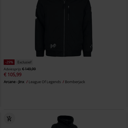
-29%
Exclusief
Adviesprijs
€ 149,99
€ 105,99
Arcane - Jinx
League Of Legends
Bomberjack