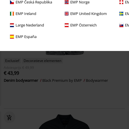
EMP Česká Republika
EMP Norge
EM
EMP Ireland
EMP United Kingdom
EM
Large Nederland
EMP Österreich
EM
EMP España
Exclusief
Decoratieve elementen
Adviesprijs
€ 49,99
€ 43,99
Denim bodywarmer
Black Premium by EMP
Bodywarmer