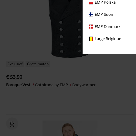
EMP Polska
EMP Suomi
EMP Danmark
Large Belgique
Exclusief
Grote maten
€ 53,99
Baroque Vest
Gothicana by EMP
Bodywarmer