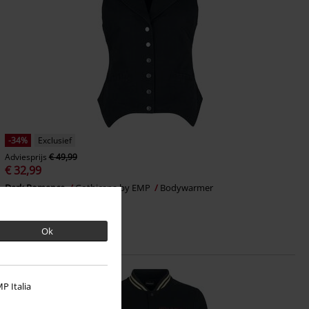
-34%
Exclusief
Adviesprijs
€ 49,99
€ 32,99
Dark Romance
Gothicana by EMP
Bodywarmer
Ok
P Italia