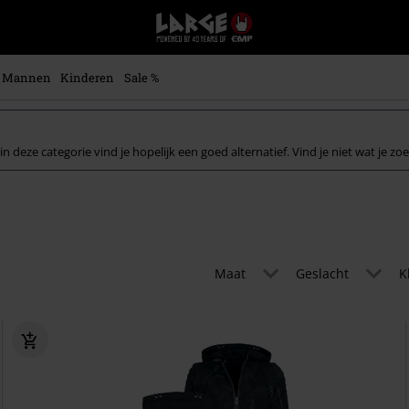
Large
–
Muziek-,
entertainment-,
Mannen
Kinderen
Sale %
en
gaming-
merch
+
in deze categorie vind je hopelijk een goed alternatief. Vind je niet wat je zo
alternatieve
kleding
Maat
Geslacht
K