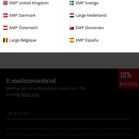
EMP United Kingdom
EMP Sverige
Mannen
Kleding
Jacks
Collegejassen
EMP Danmark
Large Nederland
Stijlen
Zwarte kleding
Zwarte jacks
EMP Österreich
EMP Slovensko
Kleding & accessoires
Bovenkant
Jacks
Large Belgique
EMP España
Kledingmerken
Kleding
Jacks
15%
E-mailnieuwsbrief
korting
Meld je aan en ontvang een code voor 15%
korting!
Meer info
Ik geef hierbij toestemming om de Large-nieuwsbrief te ontvangen en ga
ermee akkoord dat Large Popmerchandising B.V. mijn persoonsgegevens