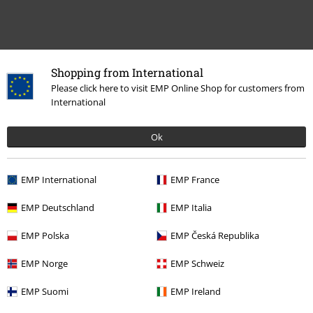
Shopping from International
Laatst bezocht
Please click here to visit EMP Online Shop for customers from
International
Ok
EMP International
EMP France
EMP Deutschland
EMP Italia
€ 86,99
EMP Polska
EMP Česká Republika
EMP Norge
EMP Schweiz
Meer categorieën. Meer opties.
EMP Suomi
EMP Ireland
Sale %
Kleding
Jacks & jassen