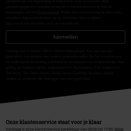
verwerkt om mij regelmatig te informeren over producten. Mijn
persoonsgegevens worden verwerkt in overeenstemming met de
bepalingen van het
Privacybeleid
. Ik kan mijn toestemming te allen tijde
intrekken, bijvoorbeeld door op de ‘afmelden’-link te klikken.
Hier
kan ik me afmelden voor de nieuwsbrief.
Aanmelden
*Geldig voor 4 weken. Alleen online inwisselbaar. Kan niet worden
gebruikt in combinatie met andere promotiecodes. Na het invoeren van
de code wordt de korting automatisch verrekend in je winkelmandje. Niet
geldig op boeken, media, cadeaubonnen, Rammstein, (Till) Lindemann,
Die Ärzte, Die Toten Hosen, Feine Sahne Fischfilet, Broilers, Böhse
Onkelz en artikelen die bijdragen aan een goed doel.
Onze klantenservice staat voor je klaar
Vandaag is onze klantenservice bereikbaar van 09:00 tot 17:00.
Meer