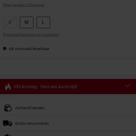
Meer product informatie
Kies
S
M
L
je
Productafmetingen en maattabel
maat
Uit voorraad leverbaar
10% korting - Voor een korte tijd!
Code
FLASH
Kopieer de code
Geldig t/m 11-08-2026
Achteraf betalen
Minimale bestelwaarde € 49.99.
Gratis retourneren
Zodra je de code hebt ingevoerd, wordt de korting automatisch verrekend in
je winkelmandje.