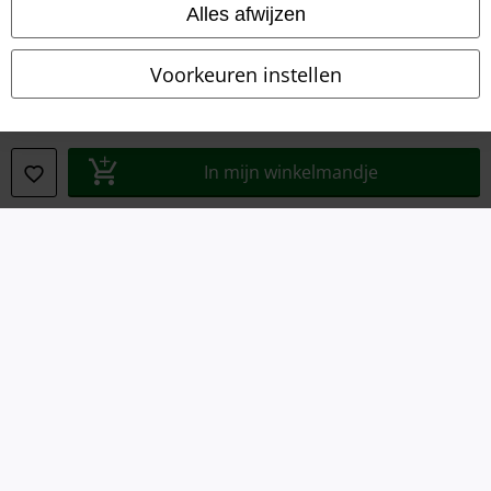
Alles afwijzen
Verklaring van conformiteit
Voorkeuren instellen
Informatie over toegankelijkheid
Cookie-instellingen
In mijn winkelmandje
Annuleer bestelling
Alle prijzen incl.
wettelijke BTW
© 1986-2026 Large Popmerchandising B.V.
Onze online shops
EMP International
EMP France