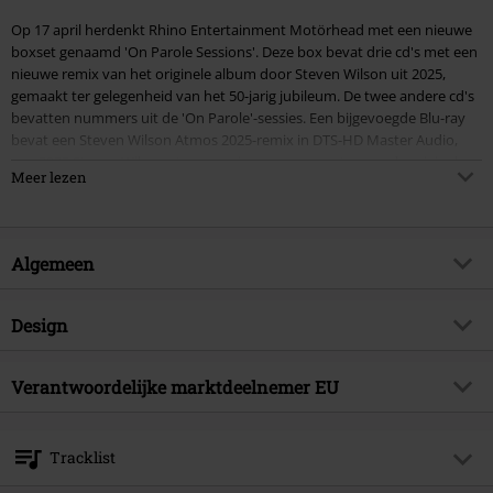
Op 17 april herdenkt Rhino Entertainment Motörhead met een nieuwe
boxset genaamd 'On Parole Sessions'. Deze box bevat drie cd's met een
nieuwe remix van het originele album door Steven Wilson uit 2025,
gemaakt ter gelegenheid van het 50-jarig jubileum. De twee andere cd's
bevatten nummers uit de 'On Parole'-sessies. Een bijgevoegde Blu-ray
bevat een Steven Wilson Atmos 2025-remix in DTS-HD Master Audio,
een 2025 Steven Wilson-stereoremix en een remaster van de originele
Meer lezen
mix.
Algemeen
Inhoud:
CD1 (Original Album 50th Anniversary Steven Wilson Remix)
Artikelnr.
602108
Design
Titel
On Parole Sessions
CD2 (On Parole Sessions – Part 1)
Producttype
CD
Muziekgenre
Verantwoordelijke marktdeelnemer EU
Heavy Metal
CD3 (On Parole Sessions – Part 2)
Mediaformaat 1-3
3-CD & Blu-ray
Artikelonderwerp
Bands
Warner Music Group Germany Holding GmbH
Blu-ray (Original album 50th Anniversary Remixes and Remaster)
Alter Wandrahm 14
Band
Motörhead
Tracklist
20457 Hamburg
Releasedatum
17-04-2026
Atmos Remix