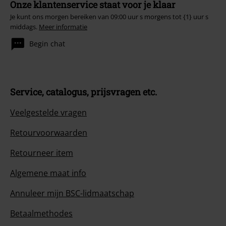
17.
Leaving Here (50th Anniversary Steven Wilson Remix)
Onze klantenservice staat voor je klaar
18.
Lost Johnny (50th Anniversary Steven Wilson Remix)
Je kunt ons morgen bereiken van 09:00 uur s morgens tot {1} uur s
middags.
Meer informatie
19.
Motorhead
Begin chat
20.
On Parole
21.
Vibrator
22.
Iron Horse / Born to Lose
Service, catalogus, prijsvragen etc.
23.
City Kids
24.
Fools
Veelgestelde vragen
25.
The Watcher
Retourvoorwaarden
26.
Leaving Here
Retourneer item
27.
Lost Johnny
Algemene maat info
Annuleer mijn BSC-lidmaatschap
Betaalmethodes