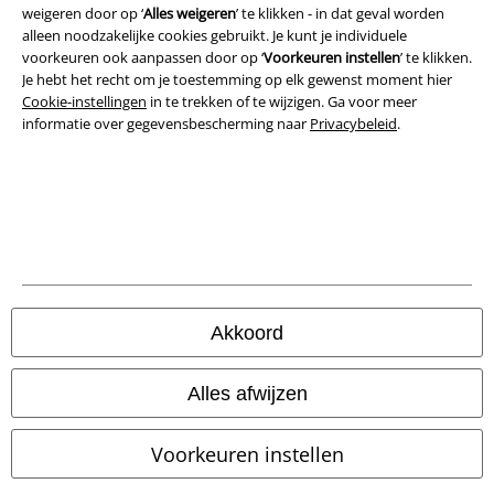
weigeren door op ‘
Alles weigeren
’ te klikken - in dat geval worden
Privacyverklaring
alleen noodzakelijke cookies gebruikt. Je kunt je individuele
voorkeuren ook aanpassen door op ‘
Voorkeuren instellen
’ te klikken.
Verklaring van conformiteit
Je hebt het recht om je toestemming op elk gewenst moment hier
Cookie-instellingen
in te trekken of te wijzigen. Ga voor meer
Informatie over toegankelijkheid
informatie over gegevensbescherming naar
Privacybeleid
.
Cookie-instellingen
Annuleer bestelling
Alle prijzen incl.
wettelijke BTW
© 1986-2026 Large Popmerchandising B.V.
Akkoord
Alles afwijzen
Onze online shops
Voorkeuren instellen
EMP International