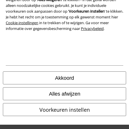
Privacyverklaring
alleen noodzakelijke cookies gebruikt. Je kunt je individuele
voorkeuren ook aanpassen door op ‘
Voorkeuren instellen
’ te klikken.
Verklaring van conformiteit
Je hebt het recht om je toestemming op elk gewenst moment hier
Cookie-instellingen
in te trekken of te wijzigen. Ga voor meer
informatie over gegevensbescherming naar
Privacybeleid
.
Informatie over toegankelijkheid
Cookie-instellingen
Annuleer bestelling
Alle prijzen incl.
wettelijke BTW
© 1986-2026 Large Popmerchandising B.V.
Akkoord
Alles afwijzen
Onze online shops
Voorkeuren instellen
EMP International