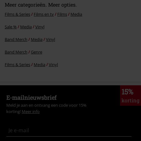
Meer categorieën. Meer opties.
Films & Series
Films en tv
Films
Media
Sale %
Media
Vinyl
Band Merch
Media
Vinyl
Band Merch
Genre
Films & Series
Media
Vinyl
15%
E-mailnieuwsbrief
korting
Meld je aan en ontvang een code voor 15%
korting!
Meer info