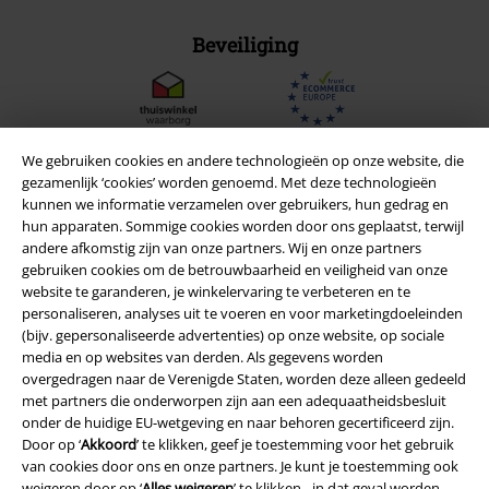
Beveiliging
We gebruiken cookies en andere technologieën op onze website, die
gezamenlijk ‘cookies’ worden genoemd. Met deze technologieën
kunnen we informatie verzamelen over gebruikers, hun gedrag en
hun apparaten. Sommige cookies worden door ons geplaatst, terwijl
andere afkomstig zijn van onze partners. Wij en onze partners
gebruiken cookies om de betrouwbaarheid en veiligheid van onze
website te garanderen, je winkelervaring te verbeteren en te
personaliseren, analyses uit te voeren en voor marketingdoeleinden
(bijv. gepersonaliseerde advertenties) op onze website, op sociale
media en op websites van derden. Als gegevens worden
Legal
overgedragen naar de Verenigde Staten, worden deze alleen gedeeld
met partners die onderworpen zijn aan een adequaatheidsbesluit
Algemene Voorwaarden
onder de huidige EU-wetgeving en naar behoren gecertificeerd zijn.
Door op ‘
Akkoord
’ te klikken, geef je toestemming voor het gebruik
Bedrijfsgegevens
van cookies door ons en onze partners. Je kunt je toestemming ook
weigeren door op ‘
Alles weigeren
’ te klikken - in dat geval worden