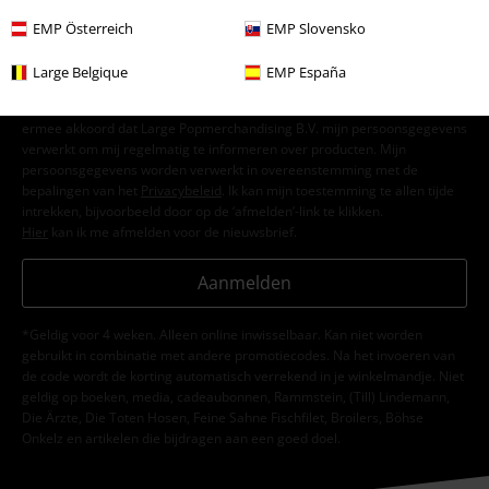
EMP Österreich
EMP Slovensko
Large Belgique
EMP España
Ik geef hierbij toestemming om de Large-nieuwsbrief te ontvangen en ga
ermee akkoord dat Large Popmerchandising B.V. mijn persoonsgegevens
verwerkt om mij regelmatig te informeren over producten. Mijn
persoonsgegevens worden verwerkt in overeenstemming met de
bepalingen van het
Privacybeleid
. Ik kan mijn toestemming te allen tijde
intrekken, bijvoorbeeld door op de ‘afmelden’-link te klikken.
Hier
kan ik me afmelden voor de nieuwsbrief.
Aanmelden
*Geldig voor 4 weken. Alleen online inwisselbaar. Kan niet worden
gebruikt in combinatie met andere promotiecodes. Na het invoeren van
de code wordt de korting automatisch verrekend in je winkelmandje. Niet
geldig op boeken, media, cadeaubonnen, Rammstein, (Till) Lindemann,
Die Ärzte, Die Toten Hosen, Feine Sahne Fischfilet, Broilers, Böhse
Onkelz en artikelen die bijdragen aan een goed doel.