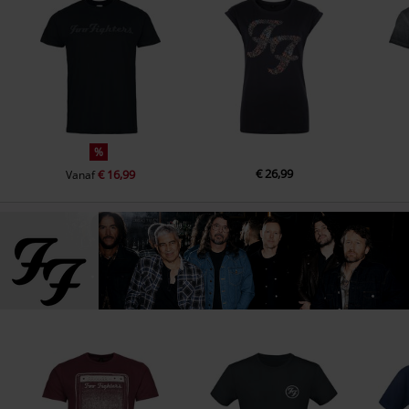
4.
Burn Away
5.
Come Back
%
€ 26,99
€ 16,99
Vanaf