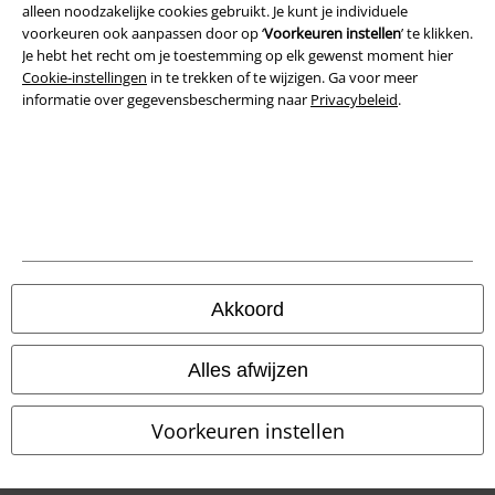
alleen noodzakelijke cookies gebruikt. Je kunt je individuele
Algemene Voorwaarden
voorkeuren ook aanpassen door op ‘
Voorkeuren instellen
’ te klikken.
Je hebt het recht om je toestemming op elk gewenst moment hier
Bedrijfsgegevens
Cookie-instellingen
in te trekken of te wijzigen. Ga voor meer
informatie over gegevensbescherming naar
Privacybeleid
.
Privacyverklaring
Verklaring van conformiteit
Informatie over toegankelijkheid
Cookie-instellingen
Akkoord
Annuleer bestelling
Alles afwijzen
Alle prijzen incl.
wettelijke BTW
© 1986-2026 Large Popmerchandising B.V.
Voorkeuren instellen