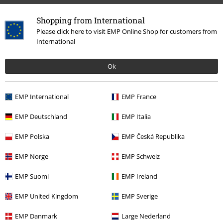
Shopping from International
Please click here to visit EMP Online Shop for customers from
International
Ok
Meer categorieën. Meer opties.
Sale %
Media
Vinyl
EMP International
EMP France
Band Merch
Genre
Alternative Indie
EMP Deutschland
EMP Italia
Band Merch
Top Bands
Foo Fighters
Media
EMP Polska
EMP Česká Republika
Band Merch
Media
Vinyl
EMP Norge
EMP Schweiz
EMP Suomi
EMP Ireland
15%
E-mailnieuwsbrief
EMP United Kingdom
EMP Sverige
korting
Meld je aan en ontvang een code voor 15%
EMP Danmark
Large Nederland
korting!
Meer info