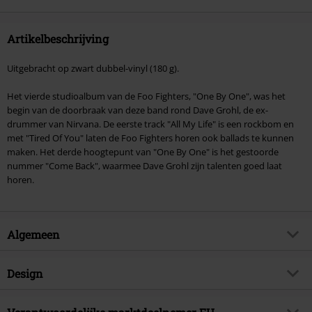
Artikelbeschrijving
Uitgebracht op zwart dubbel-vinyl (180 g).
Het vierde studioalbum van de Foo Fighters, "One By One", was het
begin van de doorbraak van deze band rond Dave Grohl, de ex-
drummer van Nirvana. De eerste track "All My Life" is een rockbom en
met "Tired Of You" laten de Foo Fighters horen ook ballads te kunnen
maken. Het derde hoogtepunt van "One By One" is het gestoorde
nummer "Come Back", waarmee Dave Grohl zijn talenten goed laat
horen.
Algemeen
Artikelnr.
312649
Design
Titel
One by one
Producttype
LP
Muziekgenre
Alternative/Indie