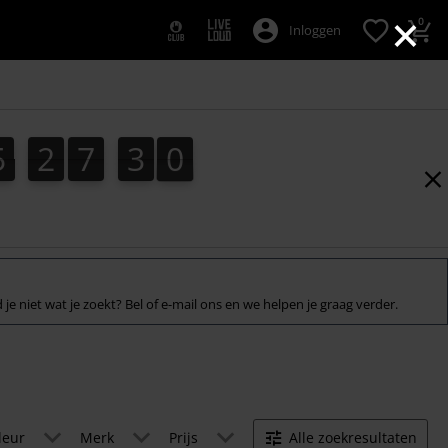
×
0
Inloggen
5
2
7
3
9
2
5
2
7
2
8
9
8
0
3
 je niet wat je zoekt? Bel of e-mail ons en we helpen je graag verder.
leur
Merk
Prijs
Alle zoekresultaten