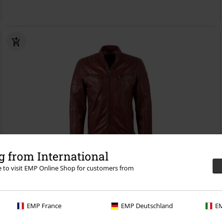
 from International
re to visit EMP Online Shop for customers from
%
100% leder
€ 183,59
Vanaf
Camren Slim Fit NSLVW
Mauritius
Lederen jas
EMP France
EMP Deutschland
EM