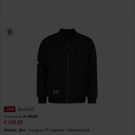
-29%
Exclusief
Adviesprijs
€ 149,99
€ 105,99
Arcane - Jinx
League Of Legends
Bomberjack