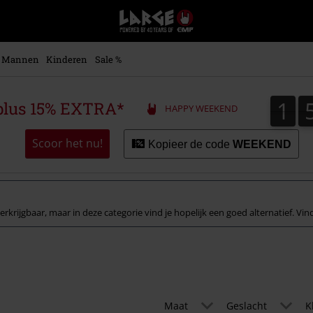
Large
–
Muziek-,
entertainment-,
Mannen
Kinderen
Sale %
en
gaming-
merch
1
1
plus 15% EXTRA*
HAPPY WEEKEND
+
alternatieve
kleding
Scoor het nu!
Kopieer de code
WEEKEND
krijgbaar, maar in deze categorie vind je hopelijk een goed alternatief. Vind
Maat
Geslacht
K