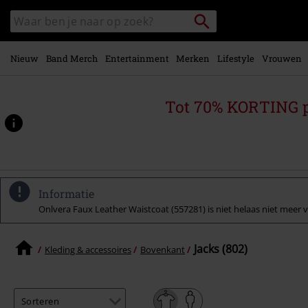
Overslaan
Packstation
Zoek
naar
zoeken
in
hoofdinhoud
catalogus
Nieuw
Band Merch
Entertainment
Merken
Lifestyle
Vrouwen
Tot 70% KORTING 
Informatie
Onlvera Faux Leather Waistcoat (557281) is niet helaas niet meer ver
Jacks (802)
Kleding & accessoires
Bovenkant