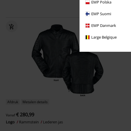
EMP Polska
EMP Suomi
EMP Danmark
Large Belgique
Afdruk
Metalen details
€ 280,99
Vanaf
Logo
Rammstein
Lederen jas