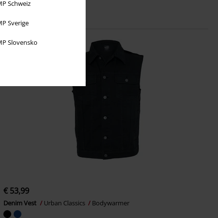
P Schweiz
P Sverige
P Slovensko
€ 53,99
Denim Vest
Urban Classics
Bodywarmer