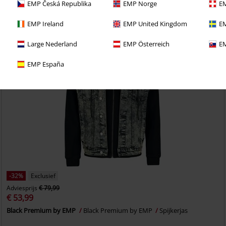
EMP Česká Republika
EMP Norge
EM
EMP Ireland
EMP United Kingdom
EM
Large Nederland
EMP Österreich
EM
EMP España
-32%
Exclusief
Adviesprijs
€ 79,99
€ 53,99
Black Premium by EMP
Black Premium by EMP
Spijkerjas