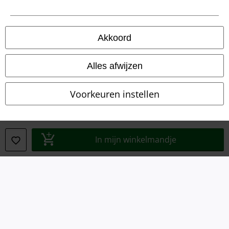
Algemene Voorwaarden
Bedrijfsgegevens
Akkoord
Privacyverklaring
Alles afwijzen
Verklaring van conformiteit
Voorkeuren instellen
Informatie over toegankelijkheid
Cookie-instellingen
In mijn winkelmandje
Annuleer bestelling
Alle prijzen incl.
wettelijke BTW
© 1986-2026 Large Popmerchandising B.V.