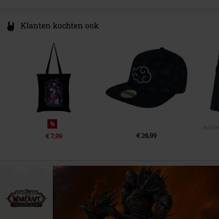
Klanten kochten ook
%
Advie
€ 26,99
€ 7,99