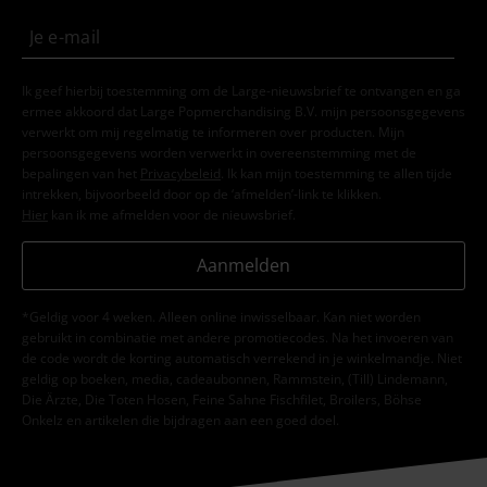
Ik geef hierbij toestemming om de Large-nieuwsbrief te ontvangen en ga
ermee akkoord dat Large Popmerchandising B.V. mijn persoonsgegevens
verwerkt om mij regelmatig te informeren over producten. Mijn
persoonsgegevens worden verwerkt in overeenstemming met de
bepalingen van het
Privacybeleid
. Ik kan mijn toestemming te allen tijde
intrekken, bijvoorbeeld door op de ‘afmelden’-link te klikken.
Hier
kan ik me afmelden voor de nieuwsbrief.
Aanmelden
*Geldig voor 4 weken. Alleen online inwisselbaar. Kan niet worden
gebruikt in combinatie met andere promotiecodes. Na het invoeren van
de code wordt de korting automatisch verrekend in je winkelmandje. Niet
geldig op boeken, media, cadeaubonnen, Rammstein, (Till) Lindemann,
Die Ärzte, Die Toten Hosen, Feine Sahne Fischfilet, Broilers, Böhse
Onkelz en artikelen die bijdragen aan een goed doel.