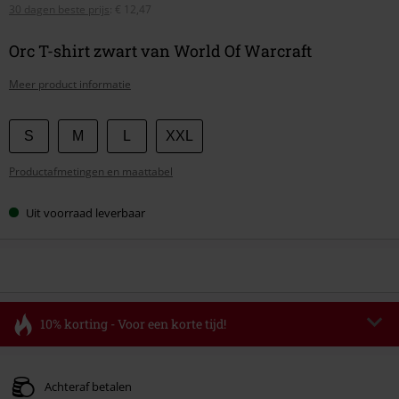
30 dagen beste prijs
:
€ 12,47
Orc T-shirt zwart van World Of Warcraft
Meer product informatie
Kies
S
M
L
XXL
je
Productafmetingen en maattabel
maat
Uit voorraad leverbaar
10% korting - Voor een korte tijd!
Code
FLASH
Kopieer de code
Geldig t/m 11-08-2026
Achteraf betalen