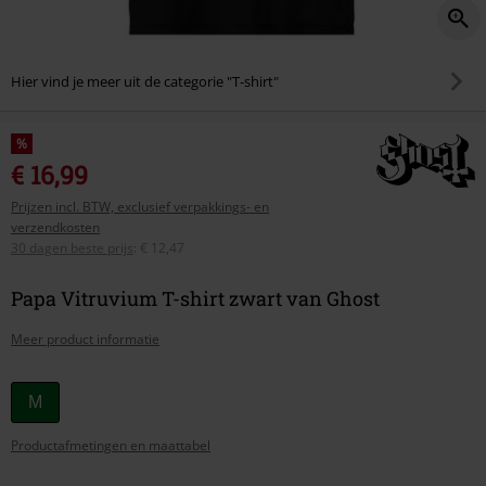
Hier vind je meer uit de categorie "T-shirt"
%
€ 16,99
Prijzen incl. BTW, exclusief verpakkings- en
verzendkosten
30 dagen beste prijs
:
€ 12,47
Papa Vitruvium T-shirt zwart van Ghost
Meer product informatie
Kies
M
je
Productafmetingen en maattabel
maat