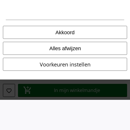
Legal
Algemene Voorwaarden
Akkoord
Bedrijfsgegevens
Privacyverklaring
Alles afwijzen
Verklaring van conformiteit
Voorkeuren instellen
Informatie over toegankelijkheid
Cookie-instellingen
In mijn winkelmandje
Annuleer bestelling
Alle prijzen incl.
wettelijke BTW
© 1986-2026 Large Popmerchandising B.V.