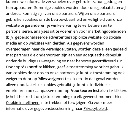
kunnen we informatie verzamelen over gebruikers, hun gedrag en
hun apparaten. Sommige cookies worden door ons geplaatst, terwijl
A Warner Music Group Company
andere afkomstig zijn van onze partners. Wij en onze partners
gebruiken cookies om de betrouwbaarheid en veiligheid van onze
website te garanderen, je winkelervaring te verbeteren en te
personaliseren, analyses uit te voeren en voor marketingdoeleinden
(bijv. gepersonaliseerde advertenties) op onze website, op sociale
media en op websites van derden. Als gegevens worden
overgedragen naar de Verenigde Staten, worden deze alleen gedeeld
Beveiliging
met partners die onderworpen zijn aan een adequaatheidsbesluit
onder de huidige EU-wetgeving en naar behoren gecertificeerd zijn.
Door op ‘
Akkoord
’ te klikken, geef je toestemming voor het gebruik
van cookies door ons en onze partners. Je kunt je toestemming ook
weigeren door op ‘
Alles weigeren
’ te klikken - in dat geval worden
alleen noodzakelijke cookies gebruikt. Je kunt je individuele
voorkeuren ook aanpassen door op ‘
Voorkeuren instellen
’ te klikken.
Je hebt het recht om je toestemming op elk gewenst moment hier
Cookie-instellingen
in te trekken of te wijzigen. Ga voor meer
informatie over gegevensbescherming naar
Privacybeleid
.