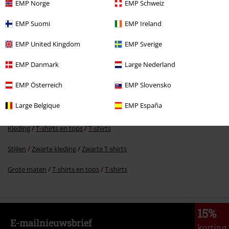
EMP Norge
EMP Schweiz
%
EMP Suomi
EMP Ireland
€ 16,99
EMP United Kingdom
EMP Sverige
EMP Danmark
Large Nederland
Meer categorieën. Meer opties.
EMP Österreich
EMP Slovensko
Grote maten
Mannen
T-shirts
Large Belgique
EMP España
Kleding & accessoires
Bovenkant
T-shirts
Kleding
T-shirts en tops
T-shirts
Stijlen
Zwarte kleding
Zwarte T-shirts
Grote maten
T-shirts en tops
T-shirts
15%
E-mailnieuwsbrief
korting