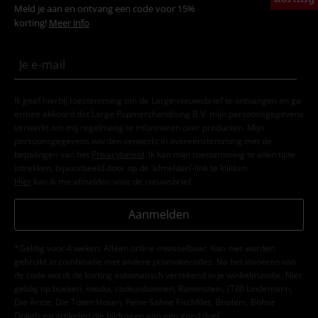
Meld je aan en ontvang een code voor 15%
korting!
Meer info
Ik geef hierbij toestemming om de Large-nieuwsbrief te ontvangen en ga
ermee akkoord dat Large Popmerchandising B.V. mijn persoonsgegevens
verwerkt om mij regelmatig te informeren over producten. Mijn
persoonsgegevens worden verwerkt in overeenstemming met de
bepalingen van het
Privacybeleid
. Ik kan mijn toestemming te allen tijde
intrekken, bijvoorbeeld door op de ‘afmelden’-link te klikken.
Hier
kan ik me afmelden voor de nieuwsbrief.
Aanmelden
*Geldig voor 4 weken. Alleen online inwisselbaar. Kan niet worden
gebruikt in combinatie met andere promotiecodes. Na het invoeren van
de code wordt de korting automatisch verrekend in je winkelmandje. Niet
geldig op boeken, media, cadeaubonnen, Rammstein, (Till) Lindemann,
Die Ärzte, Die Toten Hosen, Feine Sahne Fischfilet, Broilers, Böhse
Onkelz en artikelen die bijdragen aan een goed doel.