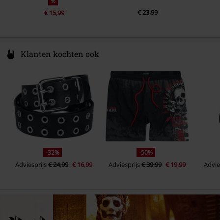
%
€ 23,99
€ 15,99
Klanten kochten ook
-32%
-50%
Adviesprijs
€ 24,99
€ 16,99
Adviesprijs
€ 39,99
€ 19,99
Advie