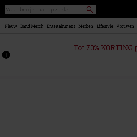
Overslaan
Packstation
Zoek
naar
zoeken
in
hoofdinhoud
catalogus
Nieuw
Band Merch
Entertainment
Merken
Lifestyle
Vrouwen
Tot 70% KORTING 
https://www.large.nl/p/parasomnia/578295St.html