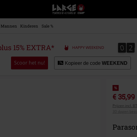
Large
–
Muziek-,
entertainment-,
Mannen
Kinderen
Sale %
en
gaming-
merch
0
2
0
2
plus 15% EXTRA*
HAPPY WEEKEND
+
alternatieve
kleding
Scoor het nu!
Kopieer de code
WEEKEND
%
€ 35,99
Prijzen incl. 
30 dagen beste
Paraso