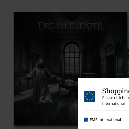
Shopping
Please click he
International
EMP International