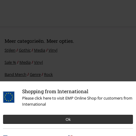
Meer categorieën. Meer opties.
Stijlen
Gothic
Media
Vinyl
Sale %
Media
Vinyl
Band Merch
Genre
Rock
Band Merch
Media
Vinyl
Shopping from International
Please click here to visit EMP Online Shop for customers from
International
15%
E-mailnieuwsbrief
Ok
korting
Meld je aan en ontvang een code voor 15%
korting!
Meer info