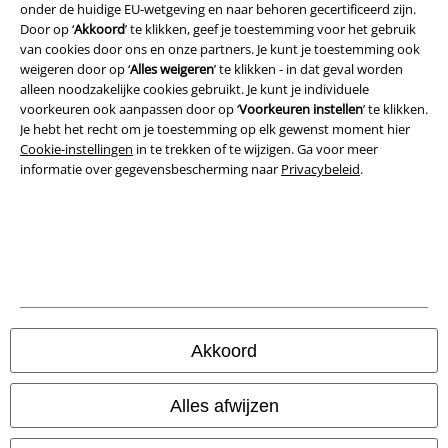
onder de huidige EU-wetgeving en naar behoren gecertificeerd zijn.
Door op ‘
Akkoord
’ te klikken, geef je toestemming voor het gebruik
Bedrijfsgegevens
van cookies door ons en onze partners. Je kunt je toestemming ook
weigeren door op ‘
Alles weigeren
’ te klikken - in dat geval worden
alleen noodzakelijke cookies gebruikt. Je kunt je individuele
Privacyverklaring
voorkeuren ook aanpassen door op ‘
Voorkeuren instellen
’ te klikken.
Je hebt het recht om je toestemming op elk gewenst moment hier
Verklaring van conformiteit
Cookie-instellingen
in te trekken of te wijzigen. Ga voor meer
informatie over gegevensbescherming naar
Privacybeleid
.
Informatie over toegankelijkheid
Cookie-instellingen
Annuleer bestelling
Alle prijzen incl.
wettelijke BTW
© 1986-2026 Large Popmerchandising B.V.
Akkoord
Alles afwijzen