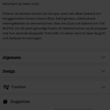
Verschijnt op zwart vinyl!
Finland, de donkere kamer van Europa, staat niet alleen bekend om
teruggetrokken loners, bizarre films, kettingrokers, sterke drank,
merengebieden en dennenbomen. Nee, het staat ook bekend om THE
69 EYES. De vijf zwart-gevoelige freaks uit Helsinki komen op de proppen
met hun zevende langspeler 'Paris Kills' en weten eens te meer de goth
rock fanbase te overtuigen.
Algemeen
Artikelnr.
548495
Design
Titel
Paris kills
Producttype
LP
Muziekgenre
Gothic Rock
Tracklist
Mediaformaat 1-3
LP
Artikelonderwerp
Bands
LP 1
Kleur
zwart
Band
The 69 Eyes
Suggesties
1.
Crashing high
Releasedatum
20-01-2023