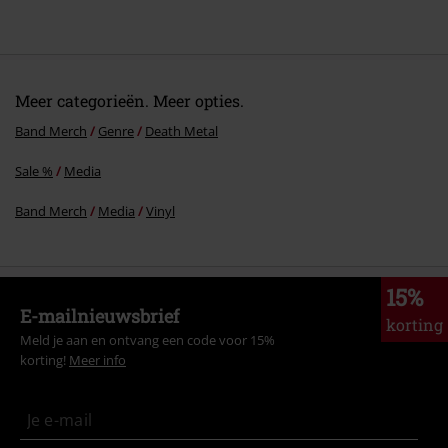
Meer categorieën. Meer opties.
Band Merch
Genre
Death Metal
Sale %
Media
Band Merch
Media
Vinyl
15%
E-mailnieuwsbrief
korting
Meld je aan en ontvang een code voor 15%
korting!
Meer info