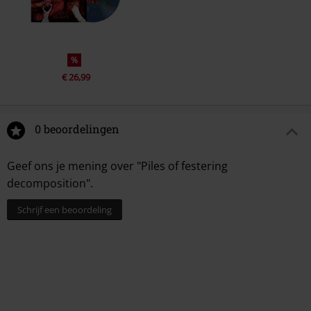
4.
Digested Desire
5.
Ruptured in Purulence (Carcass cover)
%
€ 26,99
0 beoordelingen
Geef ons je mening over "Piles of festering
decomposition".
Schrijf een beoordeling