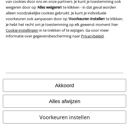
van cookies door ons en onze partners. Je kunt je toestemming ook
weigeren door op ‘
Alles weigeren
’ te klikken - in dat geval worden
Privacyverklaring
alleen noodzakelijke cookies gebruikt. Je kunt je individuele
voorkeuren ook aanpassen door op ‘
Voorkeuren instellen
’ te klikken.
Verklaring van conformiteit
Je hebt het recht om je toestemming op elk gewenst moment hier
Cookie-instellingen
in te trekken of te wijzigen. Ga voor meer
informatie over gegevensbescherming naar
Privacybeleid
.
Informatie over toegankelijkheid
Cookie-instellingen
Annuleer bestelling
Alle prijzen incl.
wettelijke BTW
© 1986-2026 Large Popmerchandising B.V.
Akkoord
Alles afwijzen
Onze online shops
Voorkeuren instellen
EMP International