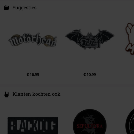
Kids-Fanshop GmbH & Co. KG
Am Wallgraben 6-8
Suggesties
40625 Düsseldorf
Germany
www.metal-kids.com
€ 16,99
€ 10,99
Klanten kochten ook