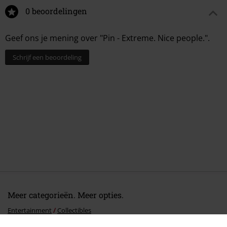
0 beoordelingen
Geef ons je mening over "Pin - Extreme. Nice people.".
Schrijf een beoordeling
Meer categorieën. Meer opties.
Entertainment
Collectibles