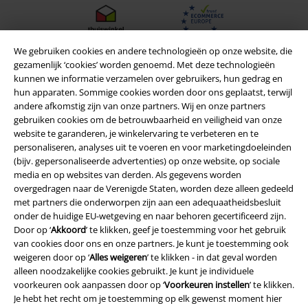
We gebruiken cookies en andere technologieën op onze website, die
gezamenlijk ‘cookies’ worden genoemd. Met deze technologieën
kunnen we informatie verzamelen over gebruikers, hun gedrag en
hun apparaten. Sommige cookies worden door ons geplaatst, terwijl
andere afkomstig zijn van onze partners. Wij en onze partners
gebruiken cookies om de betrouwbaarheid en veiligheid van onze
website te garanderen, je winkelervaring te verbeteren en te
personaliseren, analyses uit te voeren en voor marketingdoeleinden
(bijv. gepersonaliseerde advertenties) op onze website, op sociale
media en op websites van derden. Als gegevens worden
Legal
overgedragen naar de Verenigde Staten, worden deze alleen gedeeld
met partners die onderworpen zijn aan een adequaatheidsbesluit
Algemene Voorwaarden
onder de huidige EU-wetgeving en naar behoren gecertificeerd zijn.
Door op ‘
Akkoord
’ te klikken, geef je toestemming voor het gebruik
van cookies door ons en onze partners. Je kunt je toestemming ook
Bedrijfsgegevens
weigeren door op ‘
Alles weigeren
’ te klikken - in dat geval worden
alleen noodzakelijke cookies gebruikt. Je kunt je individuele
Privacyverklaring
voorkeuren ook aanpassen door op ‘
Voorkeuren instellen
’ te klikken.
Je hebt het recht om je toestemming op elk gewenst moment hier
Verklaring van conformiteit