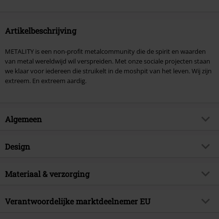
Artikelbeschrijving
METALITY is een non-profit metalcommunity die de spirit en waarden
van metal wereldwijd wil verspreiden. Met onze sociale projecten staan
we klaar voor iedereen die struikelt in de moshpit van het leven. Wij zijn
extreem. En extreem aardig.
Algemeen
Artikelnr.
594778
Design
Titel
Pin - Extreme. Nice people.
Producttype
Speld
Brand
Materiaal & verzorging
Metality
Patroon
effen
Artikelonderwerp
Band merch, Bands
Buitenmateriaal
Zinklegering
Verantwoordelijke marktdeelnemer EU
Licentie
officieel gelicentieerd artikel
Releasedatum
26-11-2025