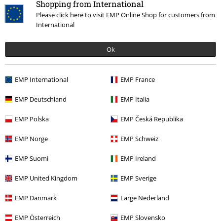
Shopping from International
Band Merch
Accessoires
Please click here to visit EMP Online Shop for customers from
Sale %
Bandmerch
Accessoires
International
Sale %
Accessoires
Buttons en pins
Pins
Ok
Band Merch
Genre
EMP International
EMP France
EMP Deutschland
EMP Italia
15%
E-mailnieuwsbrief
korting
EMP Polska
EMP Česká Republika
Meld je aan en ontvang een code voor 15%
korting!
Meer info
EMP Norge
EMP Schweiz
EMP Suomi
EMP Ireland
EMP United Kingdom
EMP Sverige
Ik geef hierbij toestemming om de Large-nieuwsbrief te ontvangen en ga
EMP Danmark
Large Nederland
ermee akkoord dat Large Popmerchandising B.V. mijn persoonsgegevens
verwerkt om mij regelmatig te informeren over producten. Mijn
EMP Österreich
EMP Slovensko
persoonsgegevens worden verwerkt in overeenstemming met de