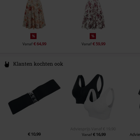
%
%
€ 64,99
€ 59,99
Vanaf
Vanaf
Klanten kochten ook
Adviesprijs
Vanaf
€ 19,90
€ 10,99
€ 16,99
Advie
Vanaf