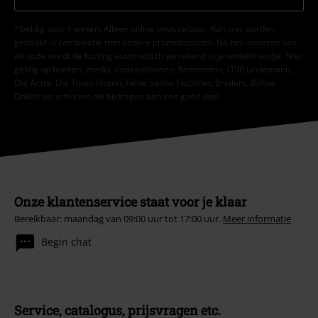
*Geldig voor 4 weken. Alleen online inwisselbaar. Kan niet worden
gebruikt in combinatie met andere promotiecodes. Na het invoeren van
de code wordt de korting automatisch verrekend in je winkelmandje. Niet
geldig op boeken, media, cadeaubonnen, Rammstein, (Till) Lindemann,
Die Ärzte, Die Toten Hosen, Feine Sahne Fischfilet, Broilers, Böhse
Onkelz en artikelen die bijdragen aan een goed doel.
Onze klantenservice staat voor je klaar
Bereikbaar: maandag van 09:00 uur tot 17:00 uur.
Meer informatie
Begin chat
Service, catalogus, prijsvragen etc.