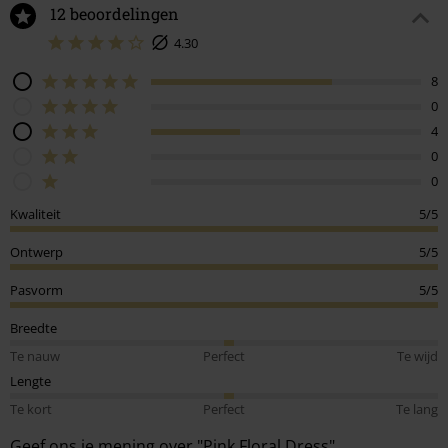
12 beoordelingen
4.30
8
0
4
0
0
Kwaliteit
5/5
Ontwerp
5/5
Pasvorm
5/5
Breedte
Te nauw
Perfect
Te wijd
Lengte
Te kort
Perfect
Te lang
Geef ons je mening over "Pink Floral Dress".