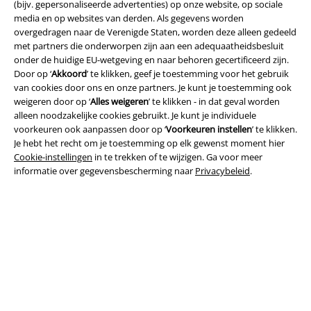
(bijv. gepersonaliseerde advertenties) op onze website, op sociale
media en op websites van derden. Als gegevens worden
overgedragen naar de Verenigde Staten, worden deze alleen gedeeld
met partners die onderworpen zijn aan een adequaatheidsbesluit
onder de huidige EU-wetgeving en naar behoren gecertificeerd zijn.
Door op ‘
Akkoord
’ te klikken, geef je toestemming voor het gebruik
van cookies door ons en onze partners. Je kunt je toestemming ook
weigeren door op ‘
Alles weigeren
’ te klikken - in dat geval worden
Legal
alleen noodzakelijke cookies gebruikt. Je kunt je individuele
Algemene Voorwaarden
voorkeuren ook aanpassen door op ‘
Voorkeuren instellen
’ te klikken.
Je hebt het recht om je toestemming op elk gewenst moment hier
Cookie-instellingen
in te trekken of te wijzigen. Ga voor meer
Bedrijfsgegevens
informatie over gegevensbescherming naar
Privacybeleid
.
Privacyverklaring
Verklaring van conformiteit
Informatie over toegankelijkheid
Cookie-instellingen