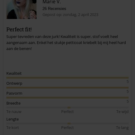
Marie V.
26 Recensies
Gepost op: zondag, 2 april 2023
Perfect fit!
Super tevreden van deze jurk! Kwaliteit is super, stof voelt heel
Commentaar versturen
aangenaam aan. Enkel het stukje petticoat kriebelt bij mij heel hard
aan de benen!
Kwaliteit
5
Ontwerp
5
Pasvorm
5
Breedte
Te nauw
Perfect
Te wijd
Lengte
Te kort
Perfect
Te lang