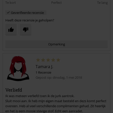
Te kort
Perfect
Te lang
Geverifieerde recensie
Heeft deze recensie je geholpen?
Opmerking
Tamara J.
1 Recensie
Gepost op: dinsdag, 1 mei 2018
Verliefd
Ik was meteen verliefd toen ik de jurk aantrok.
Commentaar versturen
Sluit mooi aan. Ik heb mijn eigen maat besteld en dezs komt perfect
overeen. Heb al veel verschillende complimenten gehad. Zit heerlijk
en het is eem mooie stevige stof. Echt een aanradet.