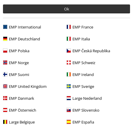
Ok
Kwaliteit
5
Ontwerp
EMP International
EMP France
5
Pasvorm
EMP Deutschland
EMP Italia
5
Breedte
EMP Polska
EMP Česká Republika
Te nauw
Perfect
Te wijd
Lengte
EMP Norge
EMP Schweiz
Te kort
Perfect
Te lang
EMP Suomi
EMP Ireland
Geverifieerde recensie
EMP United Kingdom
EMP Sverige
Heeft deze recensie je geholpen?
EMP Danmark
Large Nederland
EMP Österreich
EMP Slovensko
Opmerking
Large Belgique
EMP España