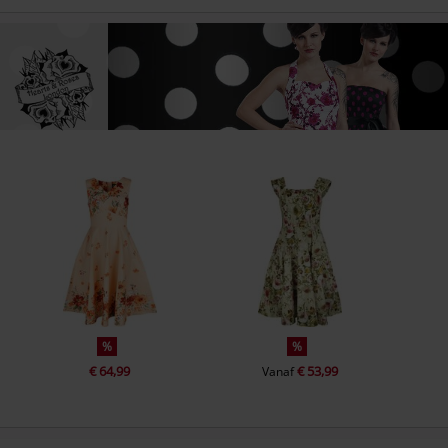
%
%
€ 64,99
€ 53,99
Vanaf