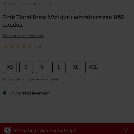
30 dagen beste prijs
:
€ 47,42
Pink Floral Dress Midi-jurk wit-felroze van H&R
London
Meer product informatie
(12)
Kies
XS
S
M
L
XL
XXL
je
Productafmetingen en maattabel
maat
Uit voorraad leverbaar
15% korting - Voor een korte tijd!