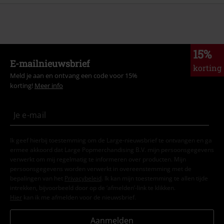
15%
E-mailnieuwsbrief
korting
Meld je aan en ontvang een code voor 15%
korting!
Meer info
Ik geef hierbij toestemming om de Large-nieuwsbrief te ontvangen en ga
ermee akkoord dat Large Popmerchandising B.V. mijn persoonsgegevens
verwerkt om mij regelmatig te informeren over producten. Mijn
persoonsgegevens worden verwerkt in overeenstemming met de
bepalingen van het
Privacybeleid
. Ik kan mijn toestemming te allen tijde
intrekken, bijvoorbeeld door op de ‘afmelden’-link te klikken.
Hier
kan ik me afmelden voor de nieuwsbrief.
Aanmelden