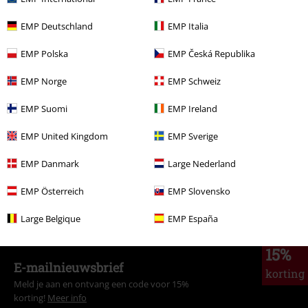
Adviesprijs
€ 24,99
€ 13,59
EMP Deutschland
EMP Italia
EMP Polska
EMP Česká Republika
Meer categorieën. Meer opties.
EMP Norge
EMP Schweiz
Kleding & accessoires
Bovenkant
Tops
EMP Suomi
EMP Ireland
Stijlen
Zwarte kleding
EMP United Kingdom
EMP Sverige
Stijlen
Katten
EMP Danmark
Large Nederland
Stijlen
Funmerch
EMP Österreich
EMP Slovensko
Vrouwen
Kleding
T-shirts en tops
Tops
Large Belgique
EMP España
15%
E-mailnieuwsbrief
korting
Meld je aan en ontvang een code voor 15%
korting!
Meer info