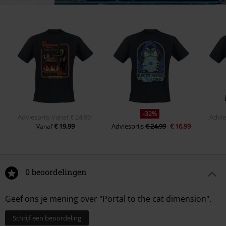
-32%
Adviesprijs
Vanaf
€ 24,99
Advie
€ 19,99
Adviesprijs
€ 24,99
€ 16,99
Vanaf
0 beoordelingen
Geef ons je mening over "Portal to the cat dimension".
Schrijf een beoordeling