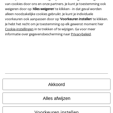
van cookies door ons en onze partners. Je kunt je toestemming ook
weigeren door op ‘
Alles weigeren
’ te klikken - in dat geval worden
Bedrijfsgegevens
alleen noodzakelijke cookies gebruikt. Je kunt je individuele
voorkeuren ook aanpassen door op ‘
Voorkeuren instellen
’ te klikken.
Privacyverklaring
Je hebt het recht om je toestemming op elk gewenst moment hier
Cookie-instellingen
in te trekken of te wijzigen. Ga voor meer
Verklaring van conformiteit
informatie over gegevensbescherming naar
Privacybeleid
.
Informatie over toegankelijkheid
Cookie-instellingen
Annuleer bestelling
Alle prijzen incl.
wettelijke BTW
Akkoord
© 1986-2026 Large Popmerchandising B.V.
Alles afwijzen
Voorkeuren instellen