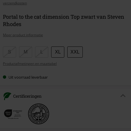
verzendkosten
Portal to the cat dimension Top zwart van Steven
Rhodes
Meer product informatie
Kies
S
M
L
XL
XXL
je
Productafmetingen en maattabel
maat
Uit voorraad leverbaar
Certificeringen