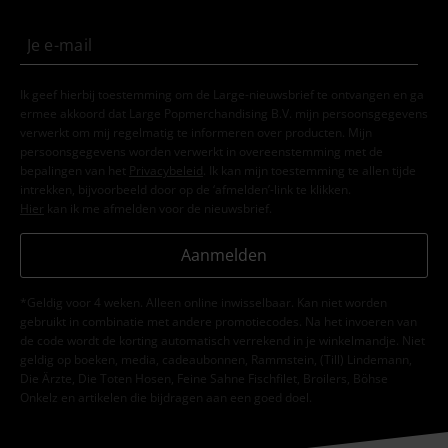
Ik geef hierbij toestemming om de Large-nieuwsbrief te ontvangen en ga
ermee akkoord dat Large Popmerchandising B.V. mijn persoonsgegevens
verwerkt om mij regelmatig te informeren over producten. Mijn
persoonsgegevens worden verwerkt in overeenstemming met de
bepalingen van het
Privacybeleid
. Ik kan mijn toestemming te allen tijde
intrekken, bijvoorbeeld door op de ‘afmelden’-link te klikken.
Hier
kan ik me afmelden voor de nieuwsbrief.
Aanmelden
*Geldig voor 4 weken. Alleen online inwisselbaar. Kan niet worden
gebruikt in combinatie met andere promotiecodes. Na het invoeren van
de code wordt de korting automatisch verrekend in je winkelmandje. Niet
geldig op boeken, media, cadeaubonnen, Rammstein, (Till) Lindemann,
Die Ärzte, Die Toten Hosen, Feine Sahne Fischfilet, Broilers, Böhse
Onkelz en artikelen die bijdragen aan een goed doel.