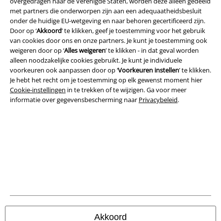
overgedragen naar de Verenigde Staten, worden deze alleen gedeeld
met partners die onderworpen zijn aan een adequaatheidsbesluit
onder de huidige EU-wetgeving en naar behoren gecertificeerd zijn.
Door op ‘
Akkoord
’ te klikken, geef je toestemming voor het gebruik
Legal
van cookies door ons en onze partners. Je kunt je toestemming ook
Algemene Voorwaarden
weigeren door op ‘
Alles weigeren
’ te klikken - in dat geval worden
alleen noodzakelijke cookies gebruikt. Je kunt je individuele
voorkeuren ook aanpassen door op ‘
Voorkeuren instellen
’ te klikken.
Bedrijfsgegevens
Je hebt het recht om je toestemming op elk gewenst moment hier
Cookie-instellingen
in te trekken of te wijzigen. Ga voor meer
Privacyverklaring
informatie over gegevensbescherming naar
Privacybeleid
.
Verklaring van conformiteit
Informatie over toegankelijkheid
Cookie-instellingen
Annuleer bestelling
Alle prijzen incl.
wettelijke BTW
Akkoord
© 1986-2026 Large Popmerchandising B.V.