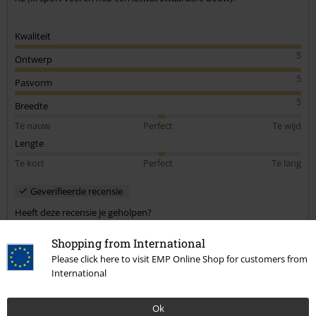
Kwaliteit
5
Ontwerp
5
Pasvorm
5
Breedte
Te nauw
Perfect
Te wijd
Lengte
Te kort
Perfect
Te lang
Geverifieerde recensie
Heeft deze recensie je geholpen?
Shopping from International
Please click here to visit EMP Online Shop for customers from
International
Opmerking
Ok