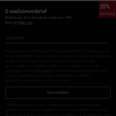
15%
E-mailnieuwsbrief
korting
Meld je aan en ontvang een code voor 15%
korting!
Meer info
Ik geef hierbij toestemming om de Large-nieuwsbrief te ontvangen en ga
ermee akkoord dat Large Popmerchandising B.V. mijn persoonsgegevens
verwerkt om mij regelmatig te informeren over producten. Mijn
persoonsgegevens worden verwerkt in overeenstemming met de
bepalingen van het
Privacybeleid
. Ik kan mijn toestemming te allen tijde
intrekken, bijvoorbeeld door op de ‘afmelden’-link te klikken.
Hier
kan ik me afmelden voor de nieuwsbrief.
Aanmelden
*Geldig voor 4 weken. Alleen online inwisselbaar. Kan niet worden
gebruikt in combinatie met andere promotiecodes. Na het invoeren van
de code wordt de korting automatisch verrekend in je winkelmandje. Niet