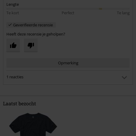
Lengte
Te kort
Perfect
Te lang
Geverifieerde recensie
Heeft deze recensie je geholpen?
Opmerking
1 reacties
Arnaud T.
Gepost op: donderdag, 26 mei 2022 09:46:53
Is het daarvoor slecht, omdat het u niet past? Liever slimme
Laatst bezocht
revieuws.
Heeft deze reactie je geholpen?
Commentaar versturen