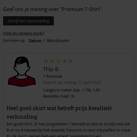
Geef ons je mening over "Premium T-Shirt".
Schrijf een beoordeling
How do reviews work?
Sorteren op
Datum
Behulpzaam
Thijs B.
1 Recensie
Gepost op: vrijdag, 11 april 2025
Lengte in meter (bijv. 1,78): 1.82
Bestelde maat: XL
Heel goed shirt wat betreft prijs kwaliteit
verhouding
Een goed shirt, ik heb jongstleden 1 besteld en ben er zo blij mee dat
ik er nu 4 nieuwe bij heb besteld. Pasvorm is voor mij perfect in maat
XL (ik sport veel en heb een ietwat zwaardere bouw).