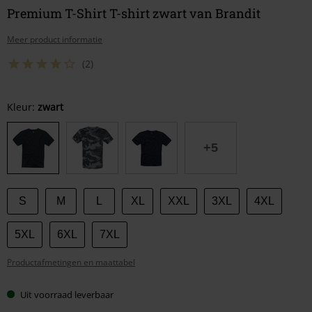
Premium T-Shirt T-shirt zwart van Brandit
Meer product informatie
(2)
Kies
Kleur:
zwart
je
maat
+5
S
M
L
XL
XXL
3XL
4XL
5XL
6XL
7XL
Productafmetingen en maattabel
Uit voorraad leverbaar