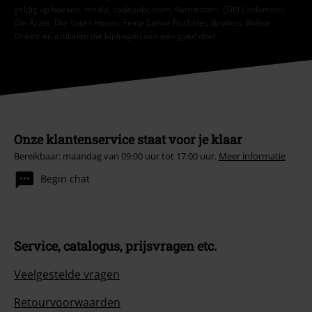
geldig op boeken, media, cadeaubonnen, Rammstein, (Till) Lindemann,
Die Ärzte, Die Toten Hosen, Feine Sahne Fischfilet, Broilers, Böhse
Onkelz en artikelen die bijdragen aan een goed doel.
Onze klantenservice staat voor je klaar
Bereikbaar: maandag van 09:00 uur tot 17:00 uur.
Meer informatie
Begin chat
Service, catalogus, prijsvragen etc.
Veelgestelde vragen
Retourvoorwaarden