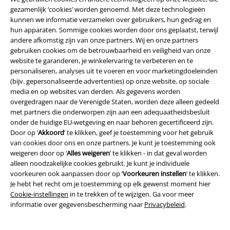
gezamenlijk ‘cookies’ worden genoemd. Met deze technologieën
kunnen we informatie verzamelen over gebruikers, hun gedrag en
hun apparaten. Sommige cookies worden door ons geplaatst, terwijl
andere afkomstig zijn van onze partners. Wij en onze partners
gebruiken cookies om de betrouwbaarheid en veiligheid van onze
website te garanderen, je winkelervaring te verbeteren en te
personaliseren, analyses uit te voeren en voor marketingdoeleinden
(bijv. gepersonaliseerde advertenties) op onze website, op sociale
media en op websites van derden. Als gegevens worden
overgedragen naar de Verenigde Staten, worden deze alleen gedeeld
met partners die onderworpen zijn aan een adequaatheidsbesluit
Legal
onder de huidige EU-wetgeving en naar behoren gecertificeerd zijn.
Algemene Voorwaarden
Door op ‘
Akkoord
’ te klikken, geef je toestemming voor het gebruik
van cookies door ons en onze partners. Je kunt je toestemming ook
weigeren door op ‘
Alles weigeren
’ te klikken - in dat geval worden
Bedrijfsgegevens
alleen noodzakelijke cookies gebruikt. Je kunt je individuele
voorkeuren ook aanpassen door op ‘
Voorkeuren instellen
’ te klikken.
Privacyverklaring
Je hebt het recht om je toestemming op elk gewenst moment hier
Cookie-instellingen
in te trekken of te wijzigen. Ga voor meer
Verklaring van conformiteit
informatie over gegevensbescherming naar
Privacybeleid
.
Informatie over toegankelijkheid