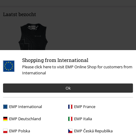
Laatst bezocht
Shopping from International
Please click here to visit EMP Online Shop for customers from
International
%
€ 25,99
Vanaf
Ok
EMP International
EMP France
Meer categorieën. Meer opties.
Kleding & accessoires
Bovenkant
Tops
EMP Deutschland
EMP Italia
Stijlen
Zwarte kleding
EMP Polska
EMP Česká Republika