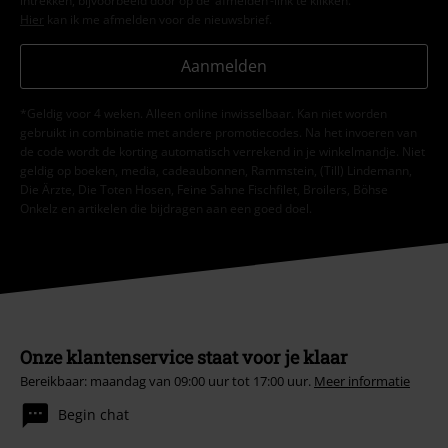
intrekken, bijvoorbeeld door op de ‘afmelden’-link te klikken.
Hier
kan ik me afmelden voor de nieuwsbrief.
Aanmelden
*Geldig voor 4 weken. Alleen online inwisselbaar. Kan niet worden
gebruikt in combinatie met andere promotiecodes. Na het invoeren van
de code wordt de korting automatisch verrekend in je winkelmandje. Niet
geldig op boeken, media, cadeaubonnen, Rammstein, (Till) Lindemann,
Die Ärzte, Die Toten Hosen, Feine Sahne Fischfilet, Broilers, Böhse
Onkelz en artikelen die bijdragen aan een goed doel.
Onze klantenservice staat voor je klaar
Bereikbaar: maandag van 09:00 uur tot 17:00 uur.
Meer informatie
Begin chat