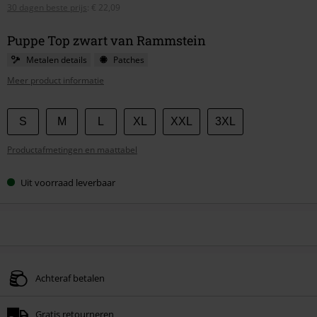
30 dagen beste prijs
:
€ 22,09
Puppe Top zwart van Rammstein
Metalen details
Patches
Meer product informatie
Kies
S
M
L
XL
XXL
3XL
je
Productafmetingen en maattabel
maat
Uit voorraad leverbaar
Achteraf betalen
Gratis retourneren