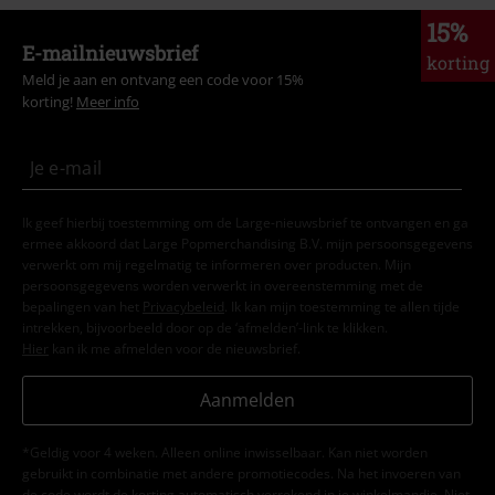
15%
E-mailnieuwsbrief
korting
Meld je aan en ontvang een code voor 15%
korting!
Meer info
Ik geef hierbij toestemming om de Large-nieuwsbrief te ontvangen en ga
ermee akkoord dat Large Popmerchandising B.V. mijn persoonsgegevens
verwerkt om mij regelmatig te informeren over producten. Mijn
persoonsgegevens worden verwerkt in overeenstemming met de
bepalingen van het
Privacybeleid
. Ik kan mijn toestemming te allen tijde
intrekken, bijvoorbeeld door op de ‘afmelden’-link te klikken.
Hier
kan ik me afmelden voor de nieuwsbrief.
Aanmelden
*Geldig voor 4 weken. Alleen online inwisselbaar. Kan niet worden
gebruikt in combinatie met andere promotiecodes. Na het invoeren van
de code wordt de korting automatisch verrekend in je winkelmandje. Niet