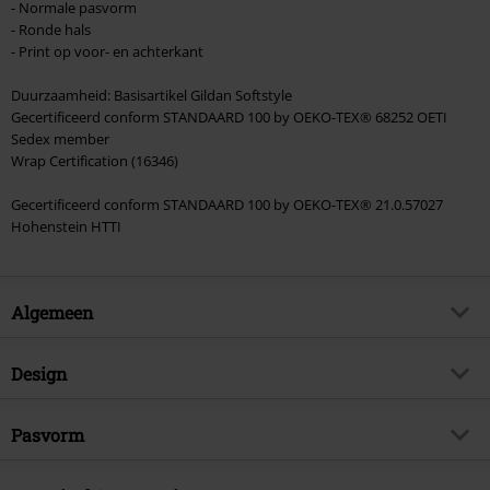
- Normale pasvorm
- Ronde hals
- Print op voor- en achterkant
Duurzaamheid: Basisartikel Gildan Softstyle
Gecertificeerd conform STANDAARD 100 by OEKO-TEX® 68252 OETI
Sedex member
Wrap Certification (16346)
Gecertificeerd conform STANDAARD 100 by OEKO-TEX® 21.0.57027
Hohenstein HTTI
Algemeen
Artikelnr.
556358
Design
Titel
Pure Fucking Metal
Producttype
T-shirt
Muziekgenre
Pasvorm
Melodic Death Metal
Patroon
effen
Artikelonderwerp
Band merch, Bands,
Pasvorm/Tops
Regular
Duurzaamheid