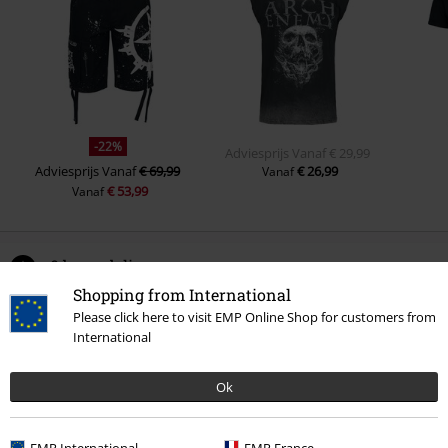
-22%
Adviesprijs
Vanaf
€ 29,99
Adviesprijs
Vanaf
€ 69,99
€ 26,99
Vanaf
€ 53,99
Vanaf
0 beoordelingen
Shopping from International
Please click here to visit EMP Online Shop for customers from
Geef ons je mening over "Pure Fucking Metal".
International
Schrijf een beoordeling
Ok
EMP International
EMP France