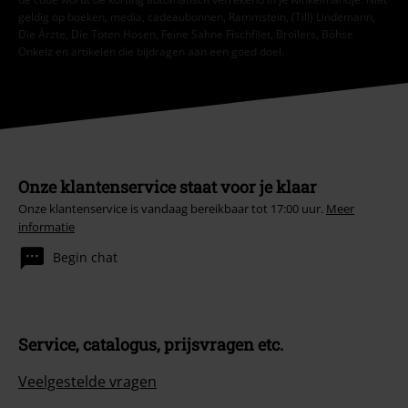
geldig op boeken, media, cadeaubonnen, Rammstein, (Till) Lindemann,
Die Ärzte, Die Toten Hosen, Feine Sahne Fischfilet, Broilers, Böhse
Onkelz en artikelen die bijdragen aan een goed doel.
Onze klantenservice staat voor je klaar
Onze klantenservice is vandaag bereikbaar tot 17:00 uur.
Meer
informatie
Begin chat
Service, catalogus, prijsvragen etc.
Veelgestelde vragen