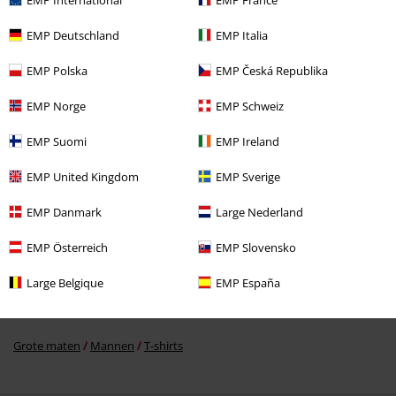
EMP Deutschland
EMP Italia
EMP Polska
EMP Česká Republika
EMP Norge
EMP Schweiz
EMP Suomi
EMP Ireland
Meer categorieën. Meer opties.
EMP United Kingdom
EMP Sverige
Band Merch
Top Bands
Arch Enemy
Kleding
T-shirts en tops
T-
shirts
EMP Danmark
Large Nederland
Sale %
Bandmerch
Grote maten
EMP Österreich
EMP Slovensko
Kleding
T-shirts en tops
T-shirts
Large Belgique
EMP España
Stijlen
Zwarte kleding
Zwarte T-shirts
Grote maten
Mannen
T-shirts