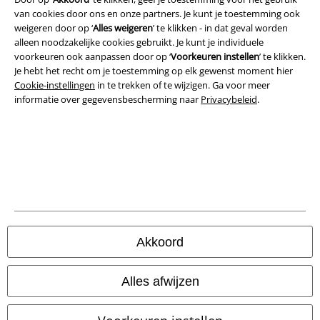
van cookies door ons en onze partners. Je kunt je toestemming ook
weigeren door op ‘
Alles weigeren
’ te klikken - in dat geval worden
alleen noodzakelijke cookies gebruikt. Je kunt je individuele
voorkeuren ook aanpassen door op ‘
Voorkeuren instellen
’ te klikken.
Legal
Je hebt het recht om je toestemming op elk gewenst moment hier
Cookie-instellingen
in te trekken of te wijzigen. Ga voor meer
Algemene Voorwaarden
informatie over gegevensbescherming naar
Privacybeleid
.
Bedrijfsgegevens
Privacyverklaring
Verklaring van conformiteit
Informatie over toegankelijkheid
Akkoord
Cookie-instellingen
Alles afwijzen
Annuleer bestelling
Alle prijzen incl.
wettelijke BTW