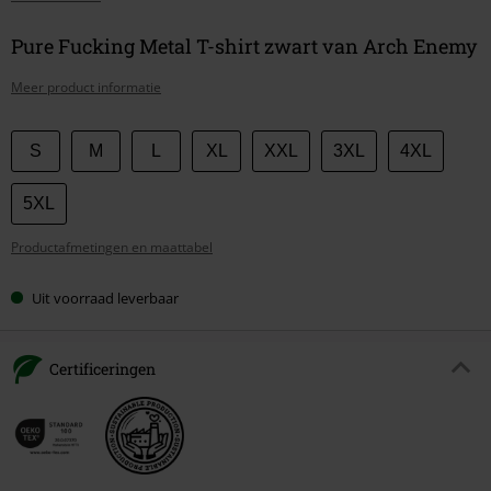
Pure Fucking Metal T-shirt zwart van Arch Enemy
Meer product informatie
Kies
S
M
L
XL
XXL
3XL
4XL
je
maat
5XL
Productafmetingen en maattabel
Uit voorraad leverbaar
Certificeringen