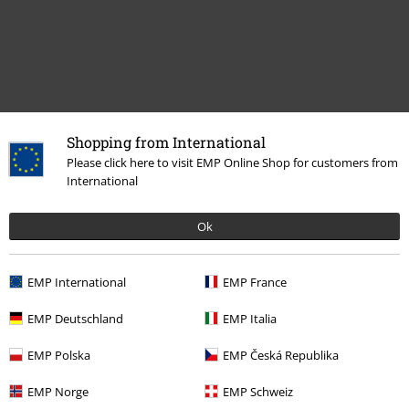
Shopping from International
Please click here to visit EMP Online Shop for customers from
International
Meer categorieën. Meer opties.
Vrouwen
Vrouwensieraden
Kettingen
Ok
Nieuw
Sieraden
Kettingen
EMP International
EMP France
Kleding & accessoires
Sieraden & extra's
Kettingen
EMP Deutschland
EMP Italia
Stijlen
Cadeau-ideeën
Vrouwen
EMP Polska
EMP Česká Republika
Kledingmerken
Sieraden
EMP Norge
EMP Schweiz