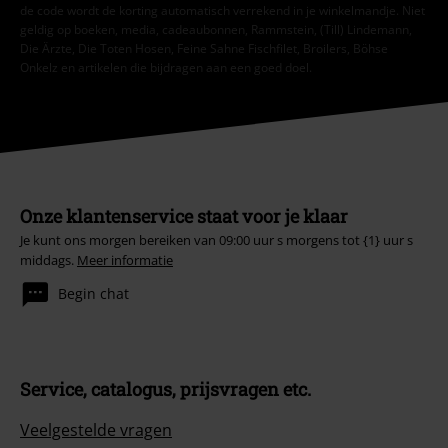
de code wordt de korting automatisch verrekend in je winkelmandje. Niet
geldig op boeken, media, cadeaubonnen, Rammstein, (Till) Lindemann,
Die Ärzte, Die Toten Hosen, Feine Sahne Fischfilet, Broilers, Böhse
Onkelz en artikelen die bijdragen aan een goed doel.
Onze klantenservice staat voor je klaar
Je kunt ons morgen bereiken van 09:00 uur s morgens tot {1} uur s
middags.
Meer informatie
Begin chat
Service, catalogus, prijsvragen etc.
Veelgestelde vragen