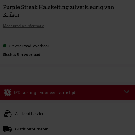
Purple Streak Halsketting zilverkleurig van
Krikor
Meer product informatie
Kies
Uit voorraad leverbaar
je
Slechts 5 in voorraad
maat
15% korting - Voor een korte tijd!
Code
WEEKEND
Kopieer de code
Geldig t/m 09-08-2026
Achteraf betalen
Minimale bestelwaarde € 49.99.
Gratis retourneren
Zodra je de code hebt ingevoerd, wordt de korting automatisch verrekend in