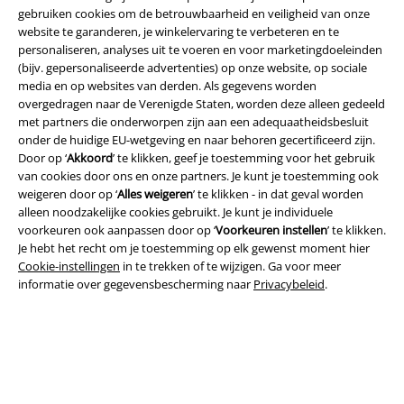
gebruiken cookies om de betrouwbaarheid en veiligheid van onze
website te garanderen, je winkelervaring te verbeteren en te
personaliseren, analyses uit te voeren en voor marketingdoeleinden
(bijv. gepersonaliseerde advertenties) op onze website, op sociale
media en op websites van derden. Als gegevens worden
Legal
overgedragen naar de Verenigde Staten, worden deze alleen gedeeld
met partners die onderworpen zijn aan een adequaatheidsbesluit
Algemene Voorwaarden
onder de huidige EU-wetgeving en naar behoren gecertificeerd zijn.
Door op ‘
Akkoord
’ te klikken, geef je toestemming voor het gebruik
Bedrijfsgegevens
van cookies door ons en onze partners. Je kunt je toestemming ook
weigeren door op ‘
Alles weigeren
’ te klikken - in dat geval worden
Privacyverklaring
alleen noodzakelijke cookies gebruikt. Je kunt je individuele
voorkeuren ook aanpassen door op ‘
Voorkeuren instellen
’ te klikken.
Verklaring van conformiteit
Je hebt het recht om je toestemming op elk gewenst moment hier
Cookie-instellingen
in te trekken of te wijzigen. Ga voor meer
informatie over gegevensbescherming naar
Privacybeleid
.
Informatie over toegankelijkheid
Cookie-instellingen
Annuleer bestelling