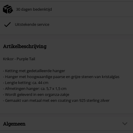
je winkelmandje.
30 dagen bedenktijd
Kan niet gecombineerd worden met andere kortingscodes. Boeken, media,
tickets, Rammstein, (Till) Lindemann, Böhse Onkelz, Broilers, Die Ärzte, Die
Toten Hosen, Metality, cadeaubonnen en artikelen met een inbegrepen
Uitstekende service
donatie zijn uitgesloten van de korting.
Artikelbeschrijving
Krikor - Purple Tail
- Ketting met gedetailleerde hanger
- Hanger met hoogwaardige paarse en grijze stenen van kristalglas
- Lengte ketting: ca. 44 cm
- Afmetingen hanger: ca. 5,7 x 1,5 cm
- Wordt geleverd in een organza-zakje
- Gemaakt van metaal met een coating van 925 sterling zilver
Algemeen