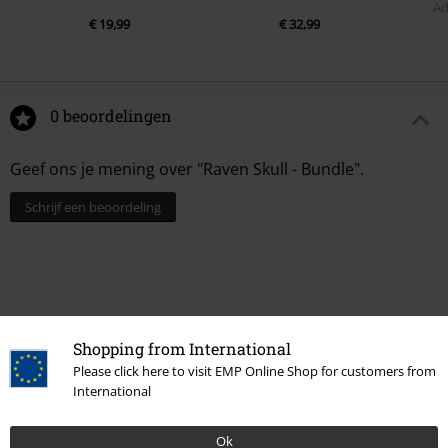
Ad
€ 19,99
€ 32,99
0 beoordelingen
Geef ons je mening over "Raven Skull - Bundle".
Schrijf een beoordeling
Shopping from International
Please click here to visit EMP Online Shop for customers from
International
Ok