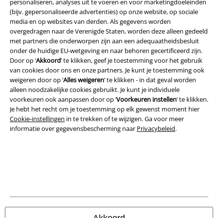
personaliseren, analyses uit te voeren en voor marketingdoeleinden
(bijv. gepersonaliseerde advertenties) op onze website, op sociale
media en op websites van derden. Als gegevens worden
Legal
overgedragen naar de Verenigde Staten, worden deze alleen gedeeld
met partners die onderworpen zijn aan een adequaatheidsbesluit
Algemene Voorwaarden
onder de huidige EU-wetgeving en naar behoren gecertificeerd zijn.
Door op ‘
Akkoord
’ te klikken, geef je toestemming voor het gebruik
Bedrijfsgegevens
van cookies door ons en onze partners. Je kunt je toestemming ook
weigeren door op ‘
Alles weigeren
’ te klikken - in dat geval worden
alleen noodzakelijke cookies gebruikt. Je kunt je individuele
Privacyverklaring
voorkeuren ook aanpassen door op ‘
Voorkeuren instellen
’ te klikken.
Je hebt het recht om je toestemming op elk gewenst moment hier
Verklaring van conformiteit
Cookie-instellingen
in te trekken of te wijzigen. Ga voor meer
informatie over gegevensbescherming naar
Privacybeleid
.
Informatie over toegankelijkheid
Cookie-instellingen
Annuleer bestelling
Alle prijzen incl.
wettelijke BTW
© 1986-2026 Large Popmerchandising B.V.
Akkoord