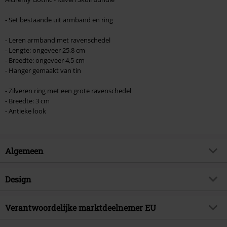
- Set bestaande uit armband en ring
- Leren armband met ravenschedel
- Lengte: ongeveer 25,8 cm
- Breedte: ongeveer 4,5 cm
- Hanger gemaakt van tin
- Zilveren ring met een grote ravenschedel
- Breedte: 3 cm
- Antieke look
Algemeen
Artikelnr.
595245
Design
Titel
Raven Skull - Bundle
Producttype
Armband
Brand
Verantwoordelijke marktdeelnemer EU
Alchemy Gothic
Kleur
zwart-zilverkleurig
Artikelonderwerp
Gothic, Middeleeuwen,
Alchemy Carta LTD. C/O Outer Vision SI.