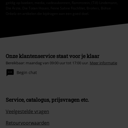
geldig op boeken, media, cadeaubonnen, Rammstein, (Till) Lindemann,
Die Ärzte, Die Toten Hosen, Feine Sahne Fischfilet, Broilers, Böhse
Onkelz en artikelen die bijdragen aan een goed doel.
Onze klantenservice staat voor je klaar
Bereikbaar: maandag van 09:00 uur tot 17:00 uur.
Meer informatie
Begin chat
Service, catalogus, prijsvragen etc.
Veelgestelde vragen
Retourvoorwaarden