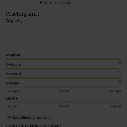
Bestelde maat: XXL
Commentaar versturen
Prachtig shirt
Zit prettig.
Kwaliteit
5
Ontwerp
5
Pasvorm
5
Breedte
Te nauw
Perfect
Te wijd
Lengte
Te kort
Perfect
Te lang
Geverifieerde recensie
Heeft deze recensie je geholpen?