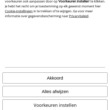
Algemene Voorwaarden
voorkeuren ook aanpassen door op ‘
Voorkeuren instellen
’ te klikken.
Je hebt het recht om je toestemming op elk gewenst moment hier
Cookie-instellingen
in te trekken of te wijzigen. Ga voor meer
Bedrijfsgegevens
informatie over gegevensbescherming naar
Privacybeleid
.
Privacyverklaring
Verklaring van conformiteit
Informatie over toegankelijkheid
Cookie-instellingen
Annuleer bestelling
Akkoord
Alle prijzen incl.
wettelijke BTW
© 1986-2026 Large Popmerchandising B.V.
Alles afwijzen
Voorkeuren instellen