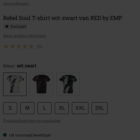
verzendkosten
Rebel Soul T-shirt wit-zwart van RED by EMP
Exclusief
Meer product informatie
(3)
Kies
Kleur:
wit-zwart
je
maat
S
M
L
XL
XXL
3XL
Productafmetingen en maattabel
Uit voorraad leverbaar