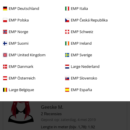
Pasvorm
4
EMP Deutschland
EMP Italia
Breedte
Te nauw
Perfect
Te wijd
EMP Polska
EMP Česká Republika
Lengte
EMP Norge
EMP Schweiz
Te kort
Perfect
Te lang
EMP Suomi
EMP Ireland
Geverifieerde recensie
Heeft deze recensie je geholpen?
EMP United Kingdom
EMP Sverige
EMP Danmark
Large Nederland
EMP Österreich
EMP Slovensko
Opmerking
Large Belgique
EMP España
Geeske M.
2 Recensies
Gepost op: zaterdag, 4 mei 2019
Lengte in meter (bijv. 1,78): 1.92