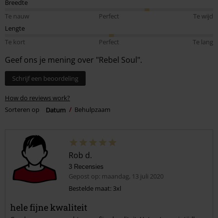
Breedte
Te nauw
Perfect
Te wijd
Lengte
Te kort
Perfect
Te lang
Geef ons je mening over "Rebel Soul".
Schrijf een beoordeling
How do reviews work?
Sorteren op
Datum
Behulpzaam
Rob d.
3 Recensies
Gepost op: maandag, 13 juli 2020
Bestelde maat: 3xl
hele fijne kwaliteit