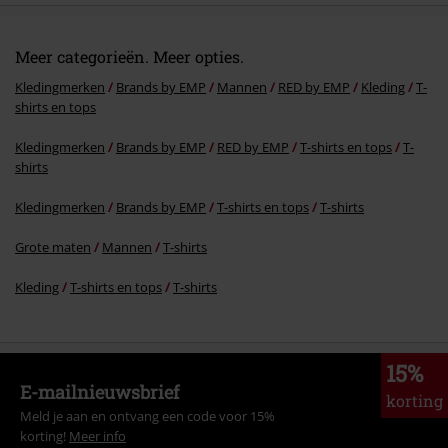
Meer categorieën. Meer opties.
Kledingmerken
Brands by EMP
Mannen
RED by EMP
Kleding
T-
shirts en tops
Kledingmerken
Brands by EMP
RED by EMP
T-shirts en tops
T-
shirts
Kledingmerken
Brands by EMP
T-shirts en tops
T-shirts
Grote maten
Mannen
T-shirts
Kleding
T-shirts en tops
T-shirts
15%
E-mailnieuwsbrief
korting
Meld je aan en ontvang een code voor 15%
korting!
Meer info