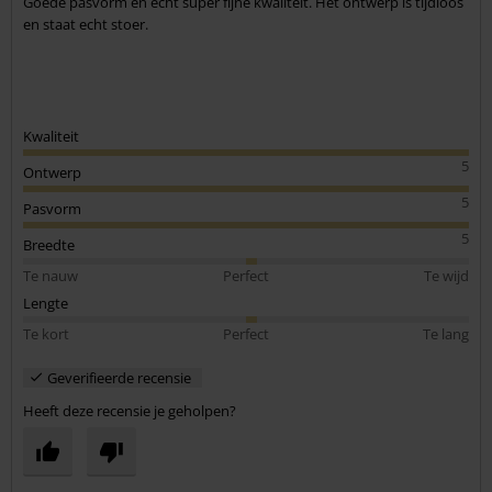
Goede pasvorm en echt super fijne kwaliteit. Het ontwerp is tijdloos
en staat echt stoer.
Kwaliteit
5
Ontwerp
5
Pasvorm
5
Breedte
Te nauw
Perfect
Te wijd
Lengte
Te kort
Perfect
Te lang
Geverifieerde recensie
Heeft deze recensie je geholpen?