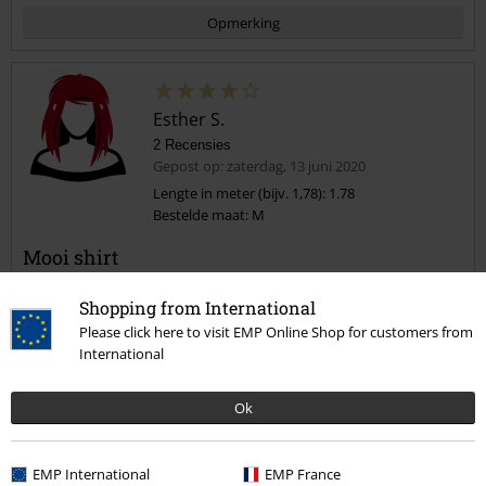
Opmerking
Esther S.
2 Recensies
Gepost op: zaterdag, 13 juni 2020
Lengte in meter (bijv. 1,78): 1.78
Bestelde maat: M
Commentaar versturen
Mooi shirt
Besteld voor mijn man in M. Het is geen slimfit jammer genoeg , zit
wat los om het lijf, en een wat dikke stof maar absoluut mooi
Shopping from International
genoeg om te houden.
Please click here to visit EMP Online Shop for customers from
International
Ok
Kwaliteit
5
Ontwerp
EMP International
EMP France
4