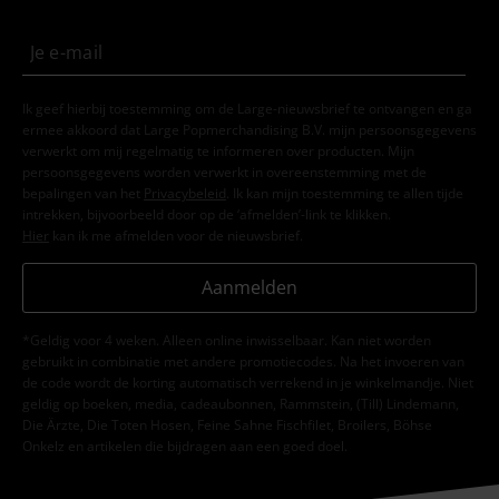
Ik geef hierbij toestemming om de Large-nieuwsbrief te ontvangen en ga
ermee akkoord dat Large Popmerchandising B.V. mijn persoonsgegevens
verwerkt om mij regelmatig te informeren over producten. Mijn
persoonsgegevens worden verwerkt in overeenstemming met de
bepalingen van het
Privacybeleid
. Ik kan mijn toestemming te allen tijde
intrekken, bijvoorbeeld door op de ‘afmelden’-link te klikken.
Hier
kan ik me afmelden voor de nieuwsbrief.
Aanmelden
*Geldig voor 4 weken. Alleen online inwisselbaar. Kan niet worden
gebruikt in combinatie met andere promotiecodes. Na het invoeren van
de code wordt de korting automatisch verrekend in je winkelmandje. Niet
geldig op boeken, media, cadeaubonnen, Rammstein, (Till) Lindemann,
Die Ärzte, Die Toten Hosen, Feine Sahne Fischfilet, Broilers, Böhse
Onkelz en artikelen die bijdragen aan een goed doel.