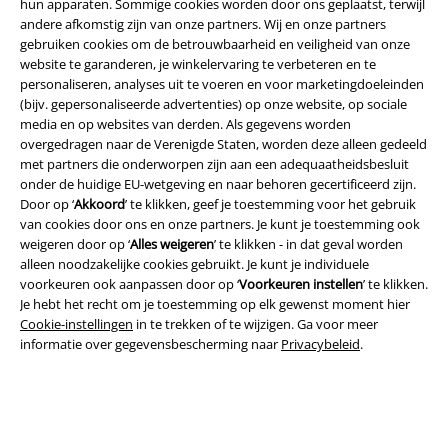
hun apparaten. Sommige cookies worden door ons geplaatst, terwijl
andere afkomstig zijn van onze partners. Wij en onze partners
gebruiken cookies om de betrouwbaarheid en veiligheid van onze
website te garanderen, je winkelervaring te verbeteren en te
personaliseren, analyses uit te voeren en voor marketingdoeleinden
(bijv. gepersonaliseerde advertenties) op onze website, op sociale
media en op websites van derden. Als gegevens worden
Legal
overgedragen naar de Verenigde Staten, worden deze alleen gedeeld
met partners die onderworpen zijn aan een adequaatheidsbesluit
Algemene Voorwaarden
onder de huidige EU-wetgeving en naar behoren gecertificeerd zijn.
Door op ‘
Akkoord
’ te klikken, geef je toestemming voor het gebruik
Bedrijfsgegevens
van cookies door ons en onze partners. Je kunt je toestemming ook
weigeren door op ‘
Alles weigeren
’ te klikken - in dat geval worden
Privacyverklaring
alleen noodzakelijke cookies gebruikt. Je kunt je individuele
voorkeuren ook aanpassen door op ‘
Voorkeuren instellen
’ te klikken.
Je hebt het recht om je toestemming op elk gewenst moment hier
Verklaring van conformiteit
Cookie-instellingen
in te trekken of te wijzigen. Ga voor meer
informatie over gegevensbescherming naar
Privacybeleid
.
Informatie over toegankelijkheid
Cookie-instellingen
Annuleer bestelling