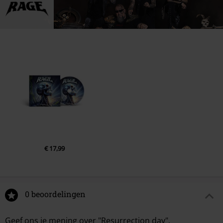
2.
Resurrection Day
3.
Virginity
4.
A New Land
5.
Arrogance And Ignorance
6.
Man In Chains
7.
The Age Of Reason
8.
Monetary Gods
9.
Mind Control
10.
Traveling Through Time
11.
Black Room
€ 17,99
12.
Extinction Overkill
0 beoordelingen
Geef ons je mening over "Resurrection day".