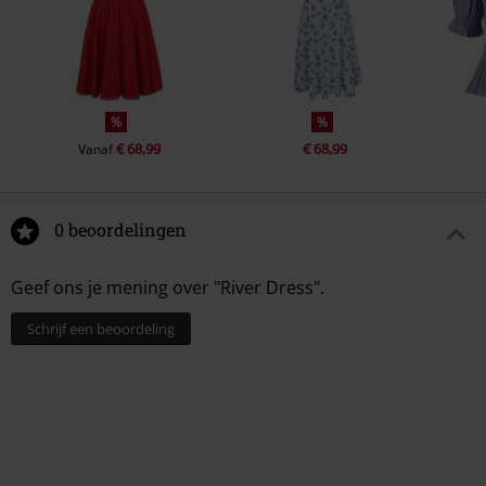
%
%
€ 68,99
€ 68,99
Vanaf
0 beoordelingen
Geef ons je mening over "River Dress".
Schrijf een beoordeling