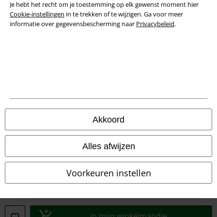
Je hebt het recht om je toestemming op elk gewenst moment hier
Verklaring van conformiteit
Cookie-instellingen
in te trekken of te wijzigen. Ga voor meer
informatie over gegevensbescherming naar
Privacybeleid
.
Informatie over toegankelijkheid
Cookie-instellingen
Annuleer bestelling
Alle prijzen incl.
wettelijke BTW
© 1986-2026 Large Popmerchandising B.V.
Akkoord
Alles afwijzen
Onze online shops
Voorkeuren instellen
EMP International
EMP France
In mijn winkelmandje