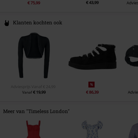
€ 43,99
€ 75,99
Advies
Klanten kochten ook
%
Adviesprijs
Vanaf
€ 24,99
€ 19,99
€ 86,39
Advie
Vanaf
Meer van "Timeless London"