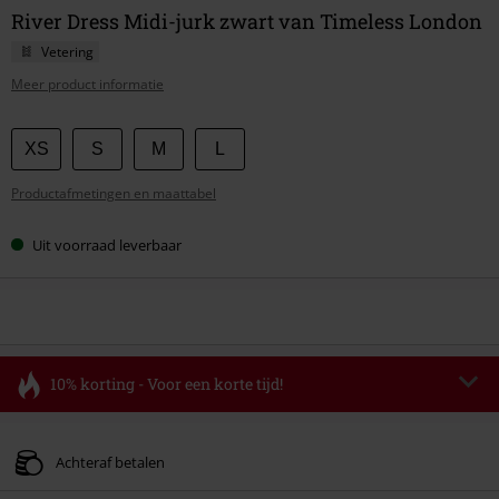
River Dress Midi-jurk zwart van Timeless London
Vetering
Meer product informatie
Kies
XS
S
M
L
je
Productafmetingen en maattabel
maat
Uit voorraad leverbaar
10% korting - Voor een korte tijd!
Code
FLASH
Kopieer de code
Geldig t/m 11-08-2026
Achteraf betalen
Minimale bestelwaarde € 49.99.