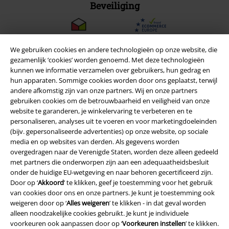
Beveiliging
We gebruiken cookies en andere technologieën op onze website, die
gezamenlijk ‘cookies’ worden genoemd. Met deze technologieën
kunnen we informatie verzamelen over gebruikers, hun gedrag en
hun apparaten. Sommige cookies worden door ons geplaatst, terwijl
andere afkomstig zijn van onze partners. Wij en onze partners
gebruiken cookies om de betrouwbaarheid en veiligheid van onze
website te garanderen, je winkelervaring te verbeteren en te
personaliseren, analyses uit te voeren en voor marketingdoeleinden
(bijv. gepersonaliseerde advertenties) op onze website, op sociale
media en op websites van derden. Als gegevens worden
overgedragen naar de Verenigde Staten, worden deze alleen gedeeld
Legal
met partners die onderworpen zijn aan een adequaatheidsbesluit
onder de huidige EU-wetgeving en naar behoren gecertificeerd zijn.
Algemene Voorwaarden
Door op ‘
Akkoord
’ te klikken, geef je toestemming voor het gebruik
van cookies door ons en onze partners. Je kunt je toestemming ook
Bedrijfsgegevens
weigeren door op ‘
Alles weigeren
’ te klikken - in dat geval worden
alleen noodzakelijke cookies gebruikt. Je kunt je individuele
Privacyverklaring
voorkeuren ook aanpassen door op ‘
Voorkeuren instellen
’ te klikken.