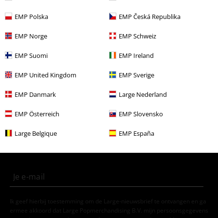
EMP Polska
EMP Česká Republika
Kleding & accessoires
One-Pieces
Jurken
EMP Norge
EMP Schweiz
Vrouwen
Kleding
Jurken
Middellange jurken
EMP Suomi
EMP Ireland
Sale %
OUTLET
Jurken
EMP United Kingdom
EMP Sverige
Vrouwen
Kleding
Jurken
A lijn jurken
EMP Danmark
Large Nederland
EMP Österreich
EMP Slovensko
15%
E-mailnieuwsbrief
korting
Large Belgique
EMP España
Meld je aan en ontvang een code voor 15%
korting!
Meer info
Ik geef hierbij toestemming om de Large-nieuwsbrief te ontvangen en ga
ermee akkoord dat Large Popmerchandising B.V. mijn persoonsgegevens