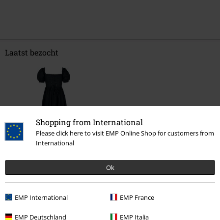
Laatst bezocht
Shopping from International
Please click here to visit EMP Online Shop for customers from
International
%
€ 75,99
Ok
EMP International
EMP France
Meer categorieën. Meer opties.
EMP Deutschland
EMP Italia
Kleding
Jurken
Middellange jurken