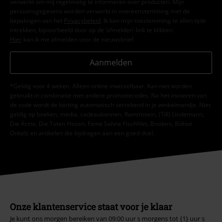
verwerkt om mij regelmatig te informeren over producten. Mijn
persoonsgegevens worden verwerkt in overeenstemming met de
bepalingen van het
Privacybeleid
. Ik kan mijn toestemming te allen tijde
intrekken, bijvoorbeeld door op de ‘afmelden’-link te klikken.
Hier
kan ik me afmelden voor de nieuwsbrief.
Aanmelden
*Geldig voor 4 weken. Alleen online inwisselbaar. Kan niet worden
gebruikt in combinatie met andere promotiecodes. Na het invoeren van
de code wordt de korting automatisch verrekend in je winkelmandje. Niet
geldig op boeken, media, cadeaubonnen, Rammstein, (Till) Lindemann,
Die Ärzte, Die Toten Hosen, Feine Sahne Fischfilet, Broilers, Böhse
Onkelz en artikelen die bijdragen aan een goed doel.
Onze klantenservice staat voor je klaar
Je kunt ons morgen bereiken van 09:00 uur s morgens tot {1} uur s