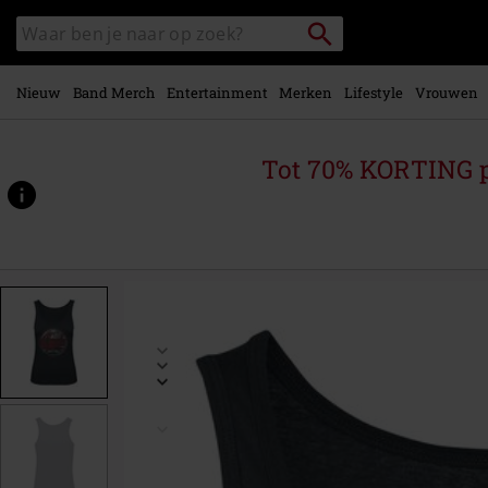
Overslaan
Packstation
Zoek
naar
zoeken
in
hoofdinhoud
catalogus
Nieuw
Band Merch
Entertainment
Merken
Lifestyle
Vrouwen
Tot 70% KORTING 
https://www.large.nl/p/rock-
and-
roll/527721.html