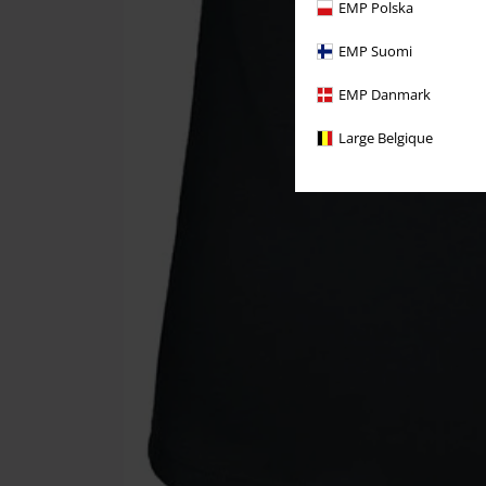
EMP Polska
EMP Suomi
EMP Danmark
Large Belgique