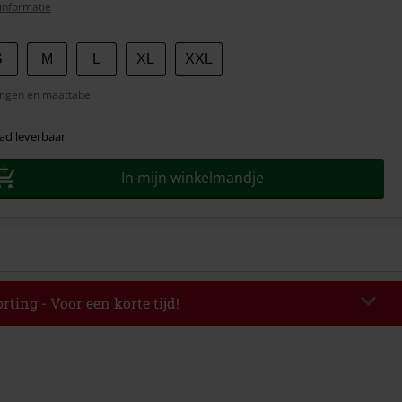
informatie
S
M
L
XL
XXL
ngen en maattabel
ad leverbaar
In mijn winkelmandje
rting - Voor een korte tijd!
EKEND
Kopieer de code
-08-2026
elwaarde € 49.99.