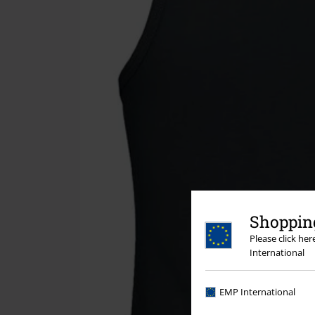
Shopping
Please click he
International
EMP International