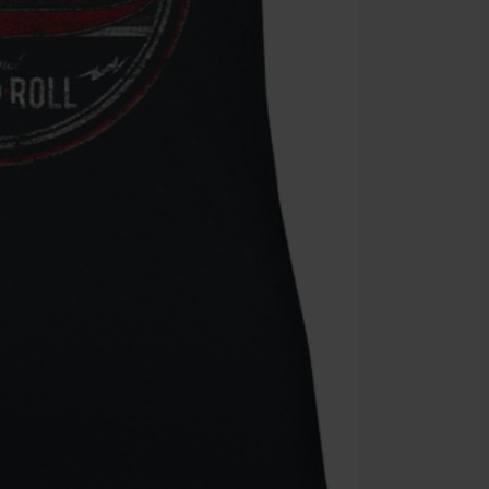
Zodra je de co
winkelmandje.
Kan niet geco
Rammstein, (Ti
cadeaubonnen e