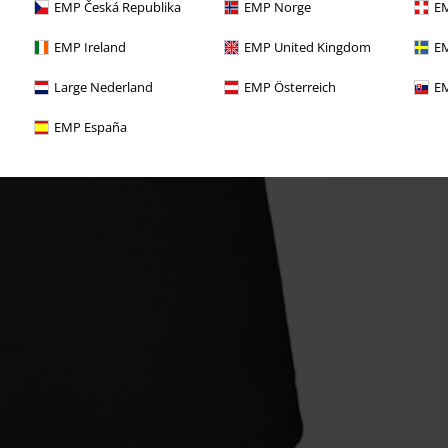
EMP Česká Republika
EMP Norge
EM
EMP Ireland
EMP United Kingdom
EM
Large Nederland
EMP Österreich
EM
EMP España