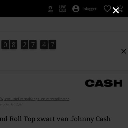
×
0
Inloggen
0
8
2
7
4
6
0
8
2
7
4
5
5
5
7
6
BTW, exclusief verpakkings- en verzendkosten
 prijs
:
€ 12,47
nd Roll Top zwart van Johnny Cash