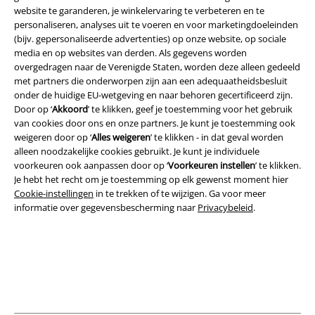
website te garanderen, je winkelervaring te verbeteren en te
personaliseren, analyses uit te voeren en voor marketingdoeleinden
(bijv. gepersonaliseerde advertenties) op onze website, op sociale
media en op websites van derden. Als gegevens worden
overgedragen naar de Verenigde Staten, worden deze alleen gedeeld
Legal
met partners die onderworpen zijn aan een adequaatheidsbesluit
onder de huidige EU-wetgeving en naar behoren gecertificeerd zijn.
Algemene Voorwaarden
Door op ‘
Akkoord
’ te klikken, geef je toestemming voor het gebruik
van cookies door ons en onze partners. Je kunt je toestemming ook
Bedrijfsgegevens
weigeren door op ‘
Alles weigeren
’ te klikken - in dat geval worden
alleen noodzakelijke cookies gebruikt. Je kunt je individuele
Privacyverklaring
voorkeuren ook aanpassen door op ‘
Voorkeuren instellen
’ te klikken.
Je hebt het recht om je toestemming op elk gewenst moment hier
Cookie-instellingen
in te trekken of te wijzigen. Ga voor meer
Verklaring van conformiteit
informatie over gegevensbescherming naar
Privacybeleid
.
Informatie over toegankelijkheid
Cookie-instellingen
Annuleer bestelling