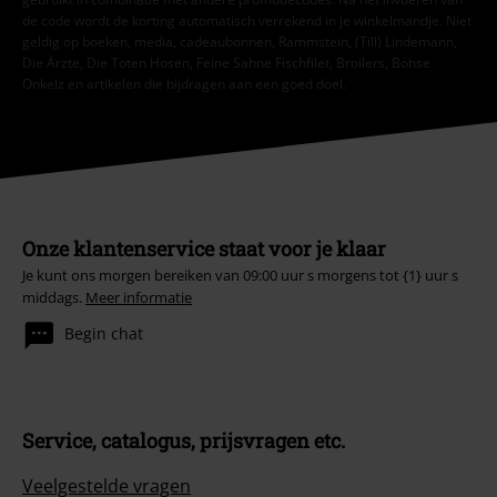
de code wordt de korting automatisch verrekend in je winkelmandje. Niet
geldig op boeken, media, cadeaubonnen, Rammstein, (Till) Lindemann,
Die Ärzte, Die Toten Hosen, Feine Sahne Fischfilet, Broilers, Böhse
Onkelz en artikelen die bijdragen aan een goed doel.
Onze klantenservice staat voor je klaar
Je kunt ons morgen bereiken van 09:00 uur s morgens tot {1} uur s
middags.
Meer informatie
Begin chat
Service, catalogus, prijsvragen etc.
Veelgestelde vragen