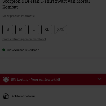
Scorpion & Bi-Han T-shirt zwart van Mortal
Kombat
Meer product informatie
Kies
S
M
L
XL
XXL
je
Productafmetingen en maattabel
maat
Uit voorraad leverbaar
15% korting - Voor een korte tijd!
Code
WEEKEND
Kopieer de code
Geldig t/m 09-08-2026
Achteraf betalen
Minimale bestelwaarde € 49.99.