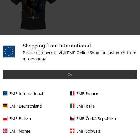
€ 19,99
Shopping from International
Please click here to visit EMP Online Shop for customers from
International
Meer categorieën. Meer opties.
Ok
Mannen
Kleding
T-shirts en tops
T-shirts
Kleding & accessoires
Bovenkant
T-shirts
EMP International
EMP France
Stijlen
Zwarte kleding
Zwarte T-shirts
EMP Deutschland
EMP Italia
Kleding
T-shirts en tops
T-shirts
EMP Polska
EMP Česká Republika
Gaming
Top gaming merch
Genre
Fighting games
EMP Norge
EMP Schweiz