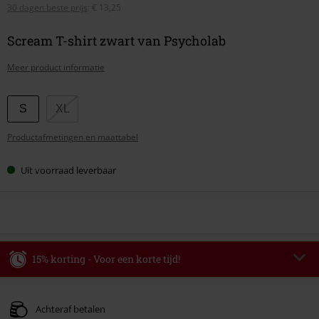
30 dagen beste prijs
:
€ 13,25
Scream T-shirt zwart van Psycholab
Meer product informatie
Kies
S
XL
je
Productafmetingen en maattabel
maat
Uit voorraad leverbaar
15% korting - Voor een korte tijd!
Code
WEEKEND
Kopieer de code
Geldig t/m 09-08-2026
Achteraf betalen