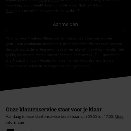
intrekken, bijvoorbeeld door op de ‘afmelden’-link te klikken.
Hier
kan ik me afmelden voor de nieuwsbrief.
Aanmelden
*Geldig voor 4 weken. Alleen online inwisselbaar. Kan niet worden
gebruikt in combinatie met andere promotiecodes. Na het invoeren van
de code wordt de korting automatisch verrekend in je winkelmandje. Niet
geldig op boeken, media, cadeaubonnen, Rammstein, (Till) Lindemann,
Die Ärzte, Die Toten Hosen, Feine Sahne Fischfilet, Broilers, Böhse
Onkelz en artikelen die bijdragen aan een goed doel.
Onze klantenservice staat voor je klaar
Vandaag is onze klantenservice bereikbaar van 09:00 tot 17:00.
Meer
informatie