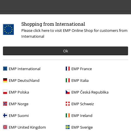
Laatst bezocht
Shopping from International
Please click here to visit EMP Online Shop for customers from
International
Ok
EMP International
EMP France
%
EMP Deutschland
EMP Italia
€ 16,99
EMP Polska
EMP Česká Republika
EMP Norge
EMP Schweiz
Meer categorieën. Meer opties.
EMP Suomi
EMP Ireland
Kleding
T-shirts en tops
T-shirts
EMP United Kingdom
EMP Sverige
Kledingmerken
Psycholab