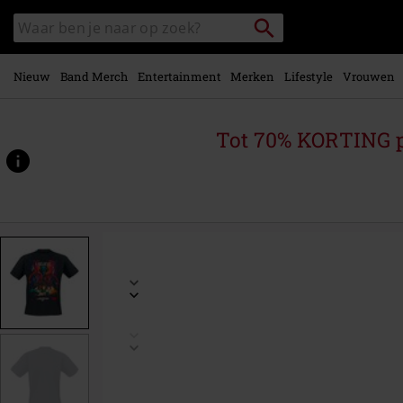
Overslaan
Packstation
Zoek
naar
zoeken
in
hoofdinhoud
catalogus
Nieuw
Band Merch
Entertainment
Merken
Lifestyle
Vrouwen
Tot 70% KORTING 
https://www.large.nl/p/season-
5-
-
-
i-
believe/599990.html