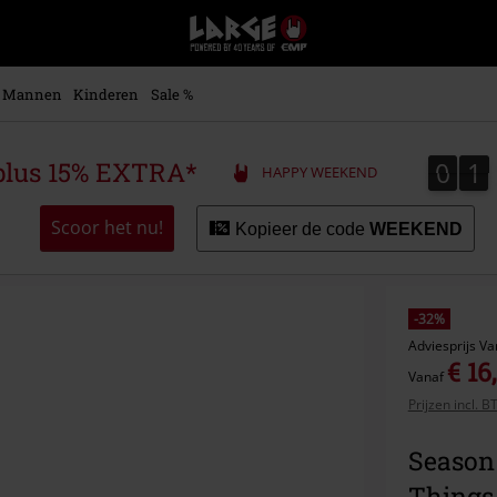
Large
–
Muziek-,
entertainment-,
Mannen
Kinderen
Sale %
en
gaming-
merch
0
1
0
1
plus 15% EXTRA*
HAPPY WEEKEND
+
alternatieve
kleding
Scoor het nu!
Kopieer de code
WEEKEND
-32%
Adviesprijs
Va
€ 16
Vanaf
Prijzen incl. 
Season 
Things