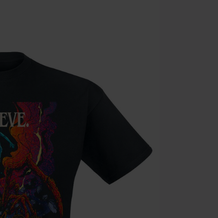
Minimale best
Zodra je de co
winkelmandje.
Kan niet geco
Rammstein, (Ti
cadeaubonnen e