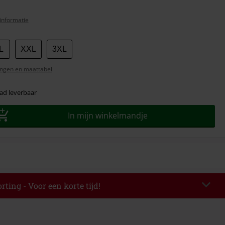
informatie
L
XXL
3XL
ngen en maattabel
ad leverbaar
In mijn winkelmandje
rting - Voor een korte tijd!
EKEND
Kopieer de code
-08-2026