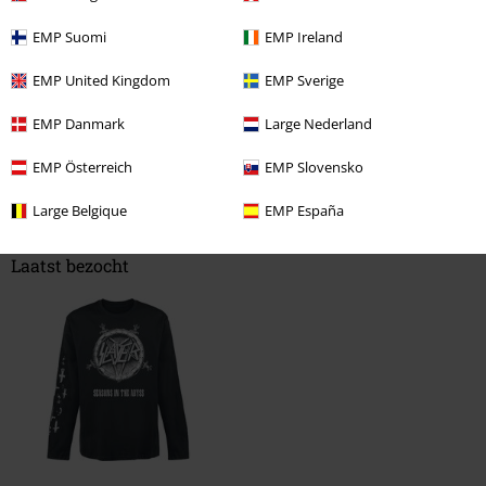
Geverifieerde recensie
EMP Suomi
EMP Ireland
Heeft deze recensie je geholpen?
EMP United Kingdom
EMP Sverige
EMP Danmark
Large Nederland
EMP Österreich
EMP Slovensko
Opmerking
Large Belgique
EMP España
Laatst bezocht
Commentaar versturen