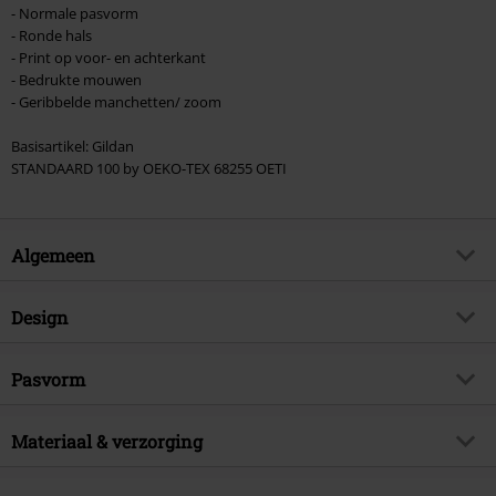
- Normale pasvorm
- Ronde hals
- Print op voor- en achterkant
- Bedrukte mouwen
- Geribbelde manchetten/ zoom
Basisartikel: Gildan
STANDAARD 100 by OEKO-TEX 68255 OETI
Algemeen
Artikelnr.
487342
Design
Titel
Seasons In The Abyss
Producttype
Shirt met lange mouwen
Muziekgenre
Pasvorm
Thrash Metal
Patroon
effen
Artikelonderwerp
Band merch, Bands
Pasvorm/Tops
Regular
Bedrukt
Materiaal & verzorging
ja
Handtekening
nee
Lengte (van de kleding)
Normaal
Details
Geribde boorden
Licentie
officieel gelicentieerd artikel
Buitenmateriaal
100% katoen