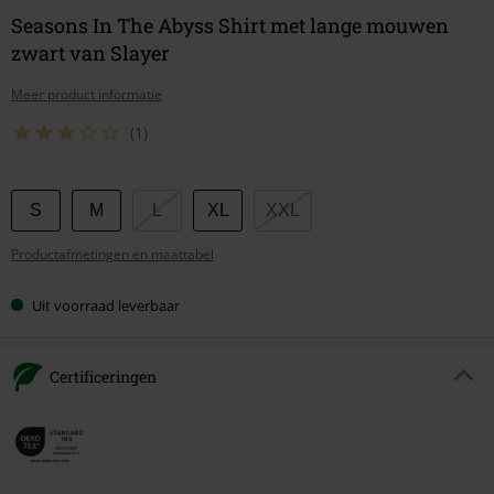
Seasons In The Abyss Shirt met lange mouwen
zwart van Slayer
Meer product informatie
(1)
Kies
S
M
L
XL
XXL
je
Productafmetingen en maattabel
maat
Uit voorraad leverbaar
Certificeringen