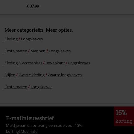
€ 37,99
Meer categorieën. Meer opties.
Kleding
Longsleeves
Grote maten
Mannen
Longsleeves
Kleding & accessoires
Bovenkant
Longsleeves
Stijlen
Zwarte kleding
Zwarte longsleeves
Grote maten
Longsleeves
15%
E-mailnieuwsbrief
korting
Meld je aan en ontvang een code voor 15%
korting!
Meer info