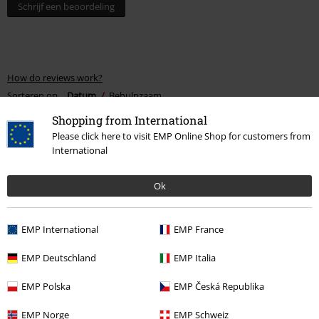
Schrijf een beoordeling
How do reviews work?
Sorteren op
Datum
Behulpzaam
Shopping from International
Please click here to visit EMP Online Shop for customers from
International
Jurgen W.
1 Recensie
Ok
Gepost op: maandag, 30 december 2024
Verkeerd geleverd
EMP International
EMP France
Ik bestelde een longsleave van Slayer,en ik kreeg dezelfde versie in
EMP Deutschland
EMP Italia
short-sleave
EMP Polska
EMP Česká Republika
EMP Norge
EMP Schweiz