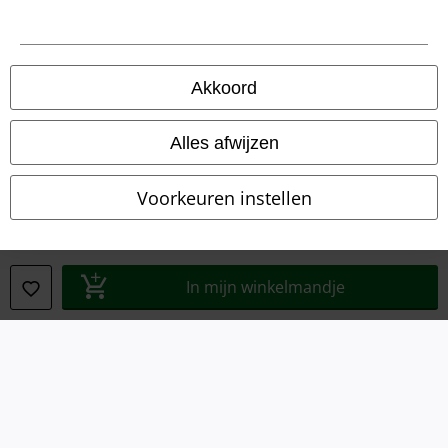
Algemene Voorwaarden
Bedrijfsgegevens
Akkoord
Privacyverklaring
Alles afwijzen
Verklaring van conformiteit
Voorkeuren instellen
Informatie over toegankelijkheid
Cookie-instellingen
In mijn winkelmandje
Annuleer bestelling
Alle prijzen incl.
wettelijke BTW
© 1986-2026 Large Popmerchandising B.V.