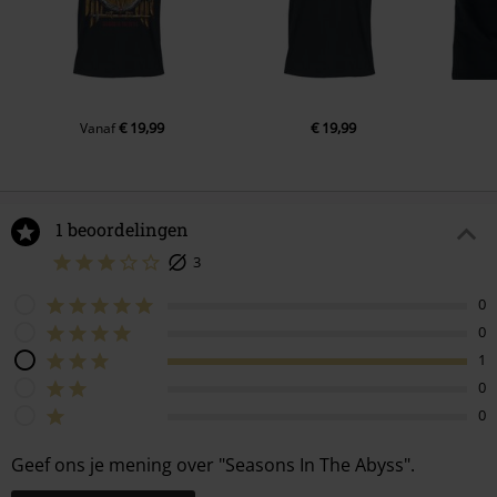
€ 19,99
€ 19,99
Vanaf
1 beoordelingen
3
0
0
1
0
0
Geef ons je mening over "Seasons In The Abyss".