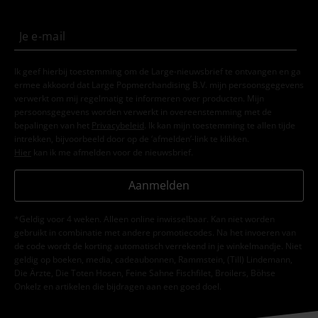
Ik geef hierbij toestemming om de Large-nieuwsbrief te ontvangen en ga
ermee akkoord dat Large Popmerchandising B.V. mijn persoonsgegevens
verwerkt om mij regelmatig te informeren over producten. Mijn
persoonsgegevens worden verwerkt in overeenstemming met de
bepalingen van het
Privacybeleid
. Ik kan mijn toestemming te allen tijde
intrekken, bijvoorbeeld door op de ‘afmelden’-link te klikken.
Hier
kan ik me afmelden voor de nieuwsbrief.
Aanmelden
*Geldig voor 4 weken. Alleen online inwisselbaar. Kan niet worden
gebruikt in combinatie met andere promotiecodes. Na het invoeren van
de code wordt de korting automatisch verrekend in je winkelmandje. Niet
geldig op boeken, media, cadeaubonnen, Rammstein, (Till) Lindemann,
Die Ärzte, Die Toten Hosen, Feine Sahne Fischfilet, Broilers, Böhse
Onkelz en artikelen die bijdragen aan een goed doel.