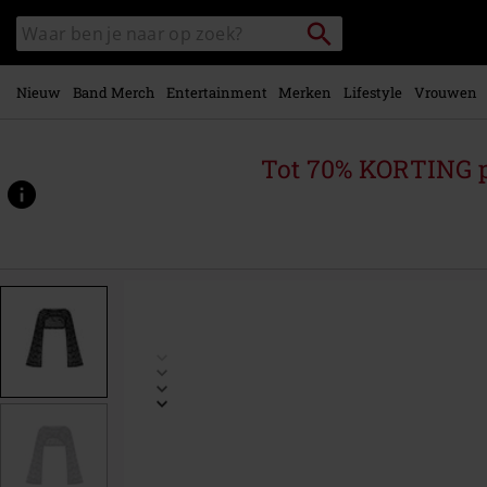
Overslaan
Packstation
Zoek
naar
zoeken
in
hoofdinhoud
catalogus
Nieuw
Band Merch
Entertainment
Merken
Lifestyle
Vrouwen
Tot 70% KORTING 
https://www.large.nl/p/selena-
top/575516.html