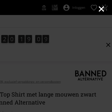
×
0
Inloggen
2
0
1
9
0
7
2
0
1
9
0
6
7
6
1
9
BTW, exclusief verpakkings- en verzendkosten
 Top Shirt met lange mouwen zwart
nned Alternative