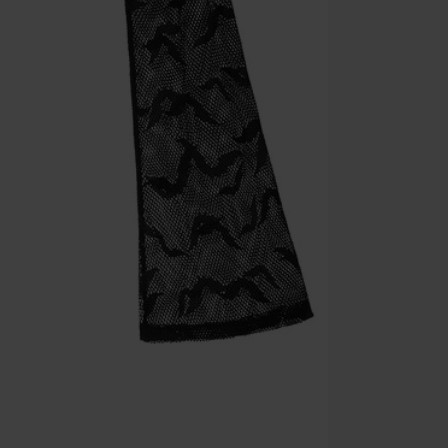
Zodra je de co
winkelmandje.
Kan niet geco
Rammstein, (Ti
cadeaubonnen e