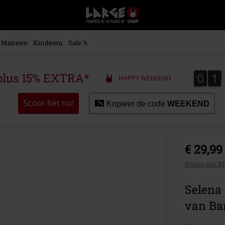
Large
–
Muziek-,
entertainment-,
Mannen
Kinderen
Sale %
en
gaming-
merch
0
1
0
1
plus 15% EXTRA*
HAPPY WEEKEND
+
alternatieve
kleding
Scoor het nu!
Kopieer de code
WEEKEND
€ 29,99
Prijzen incl. 
Selena
van Ba