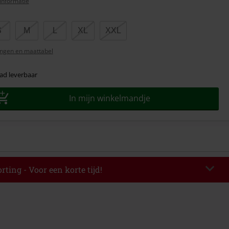
informatie
S
M
L
XL
XXL
ngen en maattabel
ad leverbaar
In mijn winkelmandje
rting - Voor een korte tijd!
EKEND
Kopieer de code
-08-2026
elwaarde € 49.99.