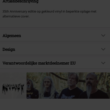
Artikelbeschrijving
35th Anniversary editie op gekleurd vinyl in beperkte oplage met
alternatieve cover.
Algemeen
Artikelnr.
570653
Design
Titel
Served Survival (35th Anniversary)
Producttype
LP
Muziekgenre
Verantwoordelijke marktdeelnemer EU
Death Metal
Mediaformaat 1-3
LP
Artikelonderwerp
Bands
Edel Music & Entertainment GmbH
Neumühlen 17
Band
Autopsy
22763 Hamburg
Releasedatum
28-06-2024
Germany
info@edel.com