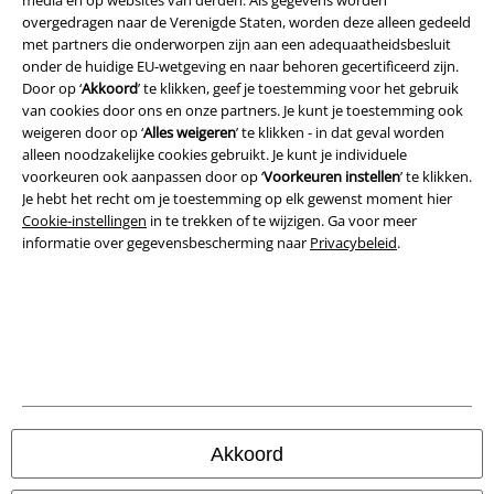
overgedragen naar de Verenigde Staten, worden deze alleen gedeeld
Annuleer bestelling
met partners die onderworpen zijn aan een adequaatheidsbesluit
onder de huidige EU-wetgeving en naar behoren gecertificeerd zijn.
Alle prijzen incl.
wettelijke BTW
Door op ‘
Akkoord
’ te klikken, geef je toestemming voor het gebruik
van cookies door ons en onze partners. Je kunt je toestemming ook
© 1986-2026 Large Popmerchandising B.V.
weigeren door op ‘
Alles weigeren
’ te klikken - in dat geval worden
alleen noodzakelijke cookies gebruikt. Je kunt je individuele
voorkeuren ook aanpassen door op ‘
Voorkeuren instellen
’ te klikken.
Je hebt het recht om je toestemming op elk gewenst moment hier
Cookie-instellingen
in te trekken of te wijzigen. Ga voor meer
Onze online shops
informatie over gegevensbescherming naar
Privacybeleid
.
EMP International
EMP France
EMP Deutschland
EMP Italia
EMP Polska
Akkoord
EMP Česká Republika