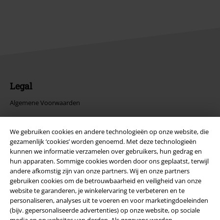
Legal
Algemene Voorwaarden
Bedrijfsgegevens
We gebruiken cookies en andere technologieën op onze website, die
gezamenlijk ‘cookies’ worden genoemd. Met deze technologieën
Privacyverklaring
kunnen we informatie verzamelen over gebruikers, hun gedrag en
hun apparaten. Sommige cookies worden door ons geplaatst, terwijl
Verklaring van conformiteit
andere afkomstig zijn van onze partners. Wij en onze partners
gebruiken cookies om de betrouwbaarheid en veiligheid van onze
website te garanderen, je winkelervaring te verbeteren en te
Informatie over toegankelijkheid
personaliseren, analyses uit te voeren en voor marketingdoeleinden
(bijv. gepersonaliseerde advertenties) op onze website, op sociale
Cookie-instellingen
media en op websites van derden. Als gegevens worden