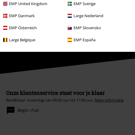
EMP United Kingdom
EMP Sverige
Aanmelden
EMP Danmark
Large Nederland
*Geldig voor 4 weken. Alleen online inwisselbaar. Kan niet worden
gebruikt in combinatie met andere promotiecodes. Na het invoeren van
EMP Österreich
EMP Slovensko
de code wordt de korting automatisch verrekend in je winkelmandje. Niet
geldig op boeken, media, cadeaubonnen, Rammstein, (Till) Lindemann,
Large Belgique
EMP España
Die Ärzte, Die Toten Hosen, Feine Sahne Fischfilet, Broilers, Böhse
Onkelz en artikelen die bijdragen aan een goed doel.
Onze klantenservice staat voor je klaar
Bereikbaar: maandag van 09:00 uur tot 17:00 uur.
Meer informatie
Begin chat