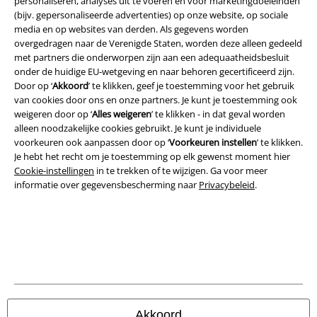
personaliseren, analyses uit te voeren en voor marketingdoeleinden
(bijv. gepersonaliseerde advertenties) op onze website, op sociale
media en op websites van derden. Als gegevens worden
Legal
overgedragen naar de Verenigde Staten, worden deze alleen gedeeld
met partners die onderworpen zijn aan een adequaatheidsbesluit
Algemene Voorwaarden
onder de huidige EU-wetgeving en naar behoren gecertificeerd zijn.
Door op ‘
Akkoord
’ te klikken, geef je toestemming voor het gebruik
Bedrijfsgegevens
van cookies door ons en onze partners. Je kunt je toestemming ook
weigeren door op ‘
Alles weigeren
’ te klikken - in dat geval worden
alleen noodzakelijke cookies gebruikt. Je kunt je individuele
Privacyverklaring
voorkeuren ook aanpassen door op ‘
Voorkeuren instellen
’ te klikken.
Je hebt het recht om je toestemming op elk gewenst moment hier
Verklaring van conformiteit
Cookie-instellingen
in te trekken of te wijzigen. Ga voor meer
informatie over gegevensbescherming naar
Privacybeleid
.
Informatie over toegankelijkheid
Cookie-instellingen
Annuleer bestelling
Alle prijzen incl.
wettelijke BTW
© 1986-2026 Large Popmerchandising B.V.
Akkoord