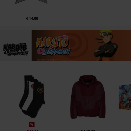
€ 14,99
%