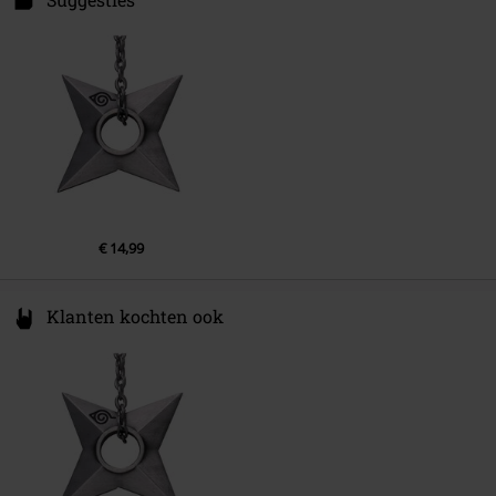
76530 Grand-Couronne
France
www.abyssecorp.com
€ 14,99
Klanten kochten ook