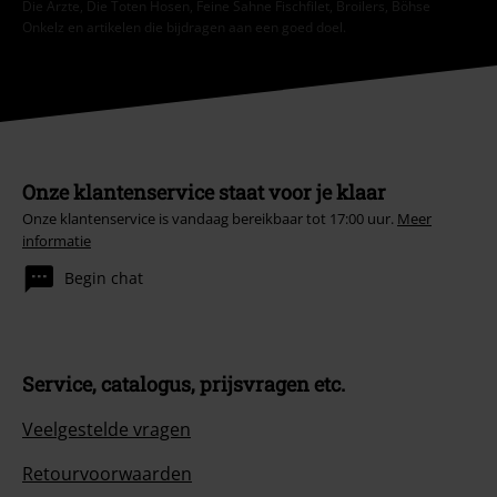
Die Ärzte, Die Toten Hosen, Feine Sahne Fischfilet, Broilers, Böhse
Onkelz en artikelen die bijdragen aan een goed doel.
Onze klantenservice staat voor je klaar
Onze klantenservice is vandaag bereikbaar tot 17:00 uur.
Meer
informatie
Begin chat
Service, catalogus, prijsvragen etc.
Veelgestelde vragen
Retourvoorwaarden