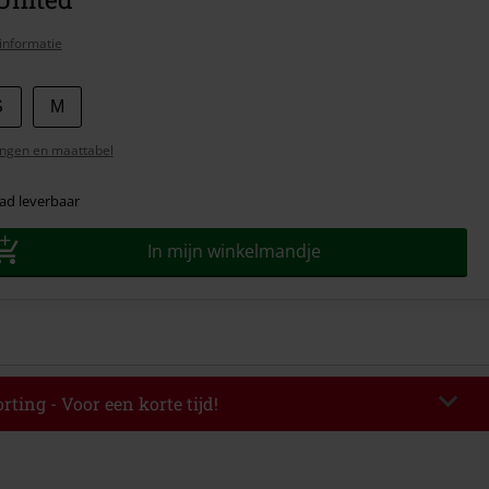
informatie
S
M
ngen en maattabel
ad leverbaar
In mijn winkelmandje
rting - Voor een korte tijd!
EKEND
Kopieer de code
-08-2026