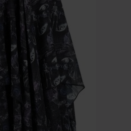
Minimale best
Zodra je de co
winkelmandje.
Kan niet geco
Rammstein, (Ti
cadeaubonnen e