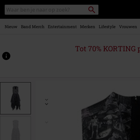
Overslaan
Packstation
Zoek
naar
zoeken
in
hoofdinhoud
catalogus
Nieuw
Band Merch
Entertainment
Merken
Lifestyle
Vrouwen
Tot 70% KORTING 
https://www.large.nl/p/skeleton-
dress/562263.html