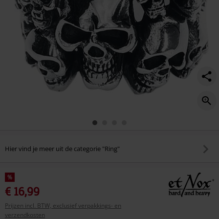
Hier vind je meer uit de categorie "Ring"
%
€ 16,99
Prijzen incl. BTW, exclusief verpakkings- en
verzendkosten