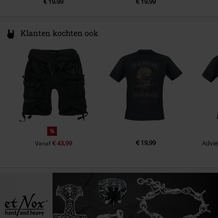
€ 19,99
€ 19,99
Klanten kochten ook
%
€ 19,99
€ 43,99
Advie
Vanaf