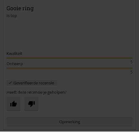
Gooie ring
Is top
Kwaliteit
5
Ontwerp
5
Geverifieerde recensie
Heeft deze recensie je geholpen?
Opmerking