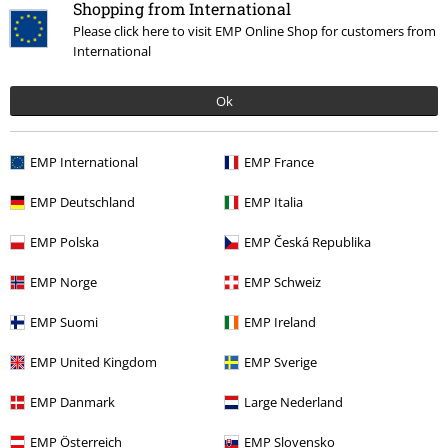
Shopping from International
Sietse W.
Please click here to visit EMP Online Shop for customers from
International
5 Recensies
Gepost op: donderdag, 27 april 2017
Ok
Super awesome
De uiterlijk van deze ring is echt super mooi en gedetaileerd. Enige
Commentaar versturen
EMP International
EMP France
nadeel is dat de binnenkant hol is en dat gaat na een tijde je vinger
irriteren. Verder helemaal top
EMP Deutschland
EMP Italia
EMP Polska
EMP Česká Republika
EMP Norge
EMP Schweiz
Geverifieerde recensie
Heeft deze recensie je geholpen?
EMP Suomi
EMP Ireland
EMP United Kingdom
EMP Sverige
EMP Danmark
Large Nederland
Opmerking
EMP Österreich
EMP Slovensko