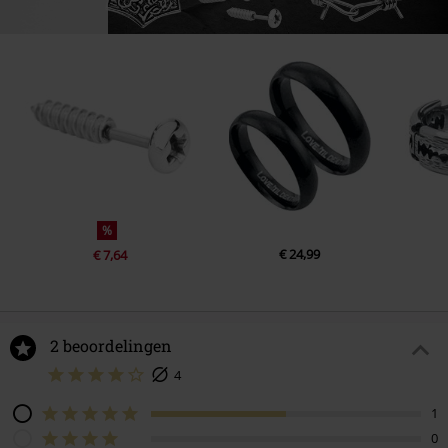
%
€ 24,99
€ 7,64
2 beoordelingen
4
1
0