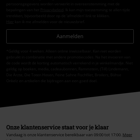
persoonsgegevens worden verwerkt in overeenstemming met de
bepalingen van het
Privacybeleid
. Ik kan mijn toestemming te allen tijde
intrekken, bijvoorbeeld door op de ‘afmelden’-link te klikken.
Hier
kan ik me afmelden voor de nieuwsbrief.
Aanmelden
*Geldig voor 4 weken. Alleen online inwisselbaar. Kan niet worden
gebruikt in combinatie met andere promotiecodes. Na het invoeren van
de code wordt de korting automatisch verrekend in je winkelmandje. Niet
geldig op boeken, media, cadeaubonnen, Rammstein, (Till) Lindemann,
Die Ärzte, Die Toten Hosen, Feine Sahne Fischfilet, Broilers, Böhse
Onkelz en artikelen die bijdragen aan een goed doel.
Onze klantenservice staat voor je klaar
Vandaag is onze klantenservice bereikbaar van 09:00 tot 17:00.
Meer