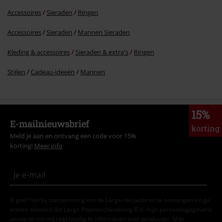
Accessoires
Sieraden
Ringen
Accessoires
Sieraden
Mannen Sieraden
Kleding & accessoires
Sieraden & extra's
Ringen
Stijlen
Cadeau-ideeën
Mannen
15%
E-mailnieuwsbrief
korting
Meld je aan en ontvang een code voor 15%
korting!
Meer info
Ik geef hierbij toestemming om de Large-nieuwsbrief te ontvangen en ga
ermee akkoord dat Large Popmerchandising B.V. mijn persoonsgegevens
verwerkt om mij regelmatig te informeren over producten. Mijn