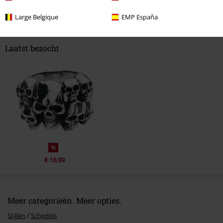
1 reacties
Large Belgique
EMP España
Stefan B.
Gepost op: donderdag, 29 maart 2018 17:48:04
Hol aan de binnekant... dit is dus een no go
Laatst bezocht
Heeft deze reactie je geholpen?
Commentaar versturen
%
€ 16,99
Meer categorieën. Meer opties.
Stijlen
Schedels