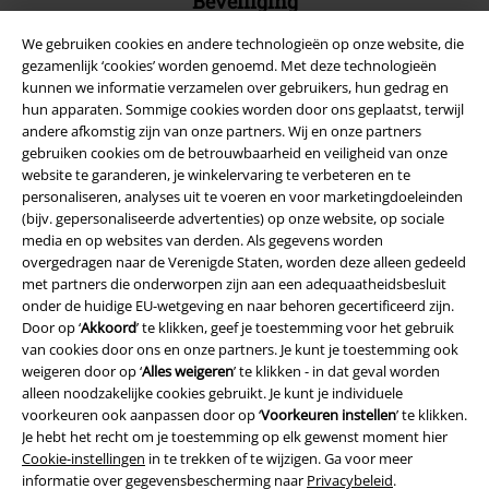
Beveiliging
We gebruiken cookies en andere technologieën op onze website, die
gezamenlijk ‘cookies’ worden genoemd. Met deze technologieën
kunnen we informatie verzamelen over gebruikers, hun gedrag en
hun apparaten. Sommige cookies worden door ons geplaatst, terwijl
andere afkomstig zijn van onze partners. Wij en onze partners
gebruiken cookies om de betrouwbaarheid en veiligheid van onze
website te garanderen, je winkelervaring te verbeteren en te
personaliseren, analyses uit te voeren en voor marketingdoeleinden
(bijv. gepersonaliseerde advertenties) op onze website, op sociale
media en op websites van derden. Als gegevens worden
overgedragen naar de Verenigde Staten, worden deze alleen gedeeld
met partners die onderworpen zijn aan een adequaatheidsbesluit
onder de huidige EU-wetgeving en naar behoren gecertificeerd zijn.
Legal
Door op ‘
Akkoord
’ te klikken, geef je toestemming voor het gebruik
van cookies door ons en onze partners. Je kunt je toestemming ook
Algemene Voorwaarden
weigeren door op ‘
Alles weigeren
’ te klikken - in dat geval worden
alleen noodzakelijke cookies gebruikt. Je kunt je individuele
Bedrijfsgegevens
voorkeuren ook aanpassen door op ‘
Voorkeuren instellen
’ te klikken.
Je hebt het recht om je toestemming op elk gewenst moment hier
Privacyverklaring
Cookie-instellingen
in te trekken of te wijzigen. Ga voor meer
informatie over gegevensbescherming naar
Privacybeleid
.