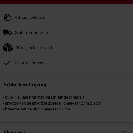
Code
WEEKEND
Kopieer de code
Geldig t/m 09-08-2026
Achteraf betalen
Minimale bestelwaarde € 49.99.
Gratis retourneren
Zodra je de code hebt ingevoerd, wordt de korting automatisch verrekend in
je winkelmandje.
30 dagen bedenktijd
Kan niet gecombineerd worden met andere kortingscodes. Boeken, media,
tickets, Rammstein, (Till) Lindemann, Böhse Onkelz, Broilers, Die Ärzte, Die
Toten Hosen, Metality, cadeaubonnen en artikelen met een inbegrepen
Uitstekende service
donatie zijn uitgesloten van de korting.
Artikelbeschrijving
- zilverkleurige ring met verschillende schedels
- grootte van de grootste schedel: ongeveer 2 cm x 3 cm
- breedte van de ring: ongeveer 0,6 cm
Algemeen