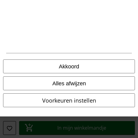
Verklaring van conformiteit
Informatie over toegankelijkheid
Cookie-instellingen
Annuleer bestelling
Alle prijzen incl.
wettelijke BTW
Akkoord
© 1986-2026 Large Popmerchandising B.V.
Alles afwijzen
Voorkeuren instellen
Onze online shops
EMP International
EMP France
In mijn winkelmandje
EMP Deutschland