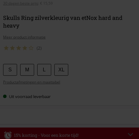
30 dagen beste prijs
:
€ 15,59
Skulls Ring zilverkleurig van etNox hard and
heavy
Meer product informatie
(2)
Kies
S
M
L
XL
je
Productafmetingen en maattabel
maat
Uit voorraad leverbaar
15% korting - Voor een korte tijd!