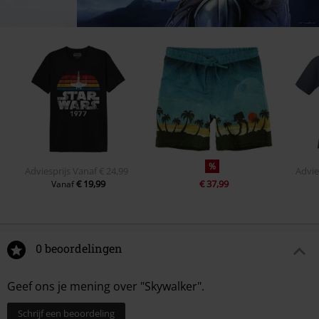
%
Adviesprijs
Vanaf
€ 24,99
Advie
€ 19,99
€ 37,99
Vanaf
0 beoordelingen
Geef ons je mening over "Skywalker".
Schrijf een beoordeling