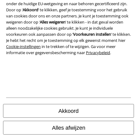
onder de huidige EU-wetgeving en naar behoren gecertificeerd zijn.
Algemene Voorwaarden
Door op ‘
Akkoord
’ te klikken, geef je toestemming voor het gebruik
van cookies door ons en onze partners. Je kunt je toestemming ook
Bedrijfsgegevens
weigeren door op ‘
Alles weigeren
’ te klikken - in dat geval worden
alleen noodzakelijke cookies gebruikt. Je kunt je individuele
voorkeuren ook aanpassen door op ‘
Voorkeuren instellen
’ te klikken.
Privacyverklaring
Je hebt het recht om je toestemming op elk gewenst moment hier
Cookie-instellingen
in te trekken of te wijzigen. Ga voor meer
Verklaring van conformiteit
informatie over gegevensbescherming naar
Privacybeleid
.
Informatie over toegankelijkheid
Cookie-instellingen
Annuleer bestelling
Alle prijzen incl.
wettelijke BTW
Akkoord
© 1986-2026 Large Popmerchandising B.V.
Alles afwijzen