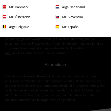
EMP Danmark
Large Nederland
EMP Österreich
EMP Slovensko
Ik geef hierbij toestemming om de Large-nieuwsbrief te ontvangen en ga
Large Belgique
EMP España
ermee akkoord dat Large Popmerchandising B.V. mijn persoonsgegevens
verwerkt om mij regelmatig te informeren over producten. Mijn
persoonsgegevens worden verwerkt in overeenstemming met de
bepalingen van het
Privacybeleid
. Ik kan mijn toestemming te allen tijde
intrekken, bijvoorbeeld door op de ‘afmelden’-link te klikken.
Hier
kan ik me afmelden voor de nieuwsbrief.
Aanmelden
*Geldig voor 4 weken. Alleen online inwisselbaar. Kan niet worden
gebruikt in combinatie met andere promotiecodes. Na het invoeren van
de code wordt de korting automatisch verrekend in je winkelmandje. Niet
geldig op boeken, media, cadeaubonnen, Rammstein, (Till) Lindemann,
Die Ärzte, Die Toten Hosen, Feine Sahne Fischfilet, Broilers, Böhse
Onkelz en artikelen die bijdragen aan een goed doel.