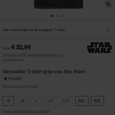
Hier vind je meer uit de categorie "T-shirt"
€ 32,99
Vanaf
Prijzen incl. BTW, exclusief verpakkings- en
verzendkosten
Skywalker T-shirt grijs van Star Wars
Exclusief
Meer product informatie
Kies
S
M
L
XL
XXL
3XL
4XL
je
Productafmetingen en maattabel
maat