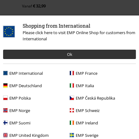
€ 32,99
Vanaf
Shopping from International
Meer categorieën. Meer opties.
Please click here to visit EMP Online Shop for customers from
International
Sale %
Films en tv
Disney
Sale %
Kleding
T-shirts en tops
T-Shirts
Ok
Mannen
Kleding
T-shirts en tops
T-shirts
EMP International
EMP France
Mannen
Exclusief
EMP Deutschland
EMP Italia
Entertainment
EMP Polska
EMP Česká Republika
EMP Norge
EMP Schweiz
15%
E-mailnieuwsbrief
EMP Suomi
EMP Ireland
korting
Meld je aan en ontvang een code voor 15%
EMP United Kingdom
EMP Sverige
korting!
Meer info