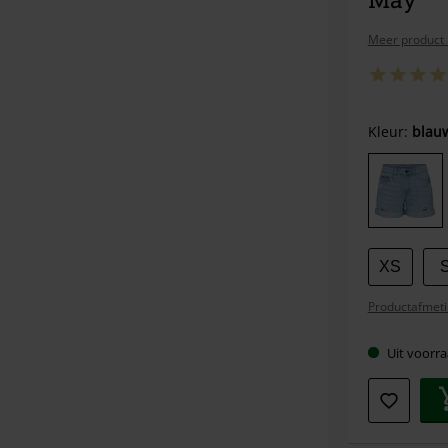
Meer product 
Kies
Kleur:
blau
je
maat
XS
Productafmeti
Uit voorra