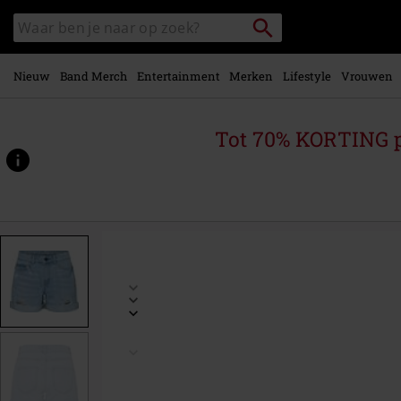
Overslaan
Packstation
Zoek
naar
zoeken
in
hoofdinhoud
catalogus
Nieuw
Band Merch
Entertainment
Merken
Lifestyle
Vrouwen
Tot 70% KORTING 
https://www.large.nl/p/smiley-
destroy-
shorts/452652.html