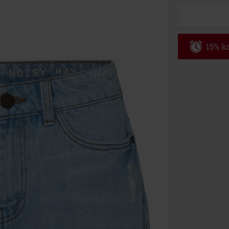
15% ko
Code
WE
Geldig t/m 09
Minimale best
Zodra je de co
winkelmandje.
Kan niet geco
Rammstein, (Ti
cadeaubonnen e