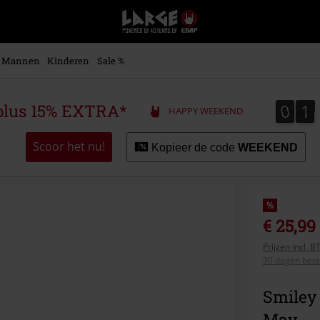
Large
–
Muziek-,
entertainment-,
Mannen
Kinderen
Sale %
en
gaming-
merch
0
1
0
1
plus 15% EXTRA*
HAPPY WEEKEND
+
alternatieve
kleding
Scoor het nu!
Kopieer de code
WEEKEND
%
€ 25,99
Prijzen incl. 
30 dagen beste
Smiley
May