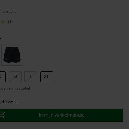
informatie
(1)
w
S
M
L
XL
ngen en maattabel
ad leverbaar
In mijn winkelmandje