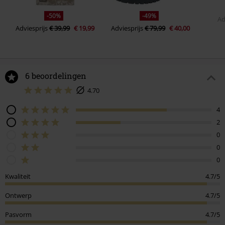
-50%
-49%
Ad
Adviesprijs
€ 39,99
€ 19,99
Adviesprijs
€ 79,99
€ 40,00
6 beoordelingen
4.70
4
2
0
0
0
Kwaliteit
4.7/5
Ontwerp
4.7/5
Pasvorm
4.7/5