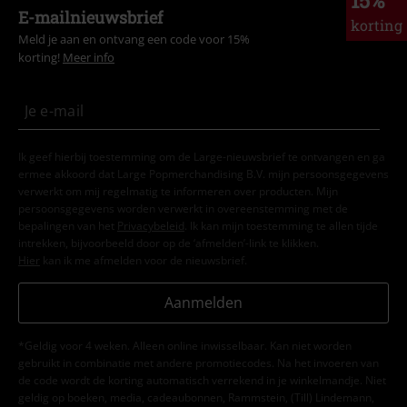
E-mailnieuwsbrief
korting
Meld je aan en ontvang een code voor 15%
korting!
Meer info
Ik geef hierbij toestemming om de Large-nieuwsbrief te ontvangen en ga
ermee akkoord dat Large Popmerchandising B.V. mijn persoonsgegevens
verwerkt om mij regelmatig te informeren over producten. Mijn
persoonsgegevens worden verwerkt in overeenstemming met de
bepalingen van het
Privacybeleid
. Ik kan mijn toestemming te allen tijde
intrekken, bijvoorbeeld door op de ‘afmelden’-link te klikken.
Hier
kan ik me afmelden voor de nieuwsbrief.
Aanmelden
*Geldig voor 4 weken. Alleen online inwisselbaar. Kan niet worden
gebruikt in combinatie met andere promotiecodes. Na het invoeren van
de code wordt de korting automatisch verrekend in je winkelmandje. Niet
geldig op boeken, media, cadeaubonnen, Rammstein, (Till) Lindemann,