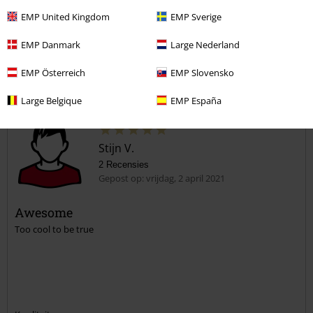
EMP United Kingdom
EMP Sverige
Heeft deze recensie je geholpen?
EMP Danmark
Large Nederland
EMP Österreich
EMP Slovensko
Opmerking
Large Belgique
EMP España
Stijn V.
2 Recensies
Gepost op: vrijdag, 2 april 2021
Awesome
Too cool to be true
Commentaar versturen