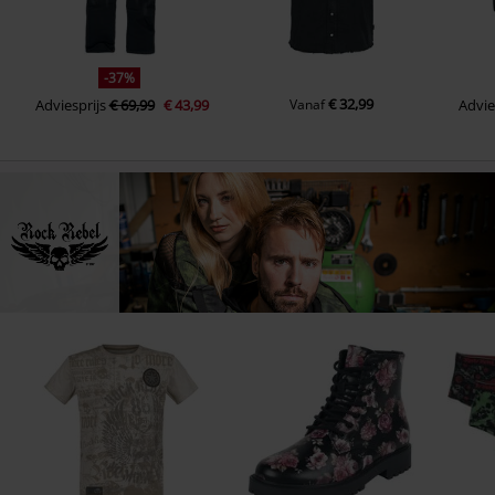
-37%
€ 32,99
Adviesprijs
€ 69,99
€ 43,99
Vanaf
Advie