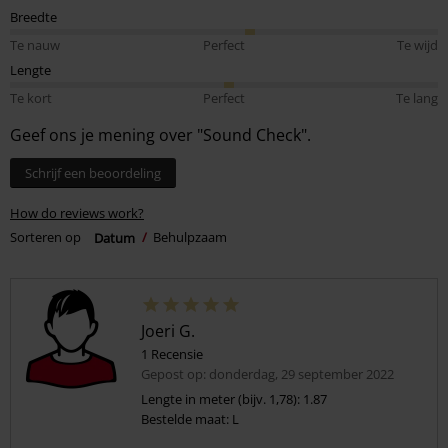
Breedte
Te nauw
Perfect
Te wijd
Lengte
Te kort
Perfect
Te lang
Geef ons je mening over "Sound Check".
Schrijf een beoordeling
How do reviews work?
Sorteren op
Datum
Behulpzaam
Joeri G.
1 Recensie
Gepost op: donderdag, 29 september 2022
Lengte in meter (bijv. 1,78): 1.87
Bestelde maat: L