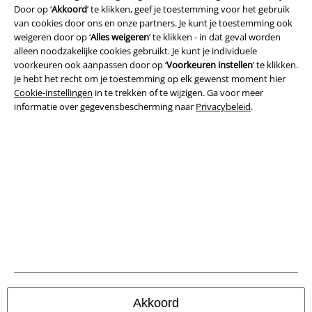
Door op ‘
Akkoord
’ te klikken, geef je toestemming voor het gebruik
van cookies door ons en onze partners. Je kunt je toestemming ook
weigeren door op ‘
Alles weigeren
’ te klikken - in dat geval worden
Legal
alleen noodzakelijke cookies gebruikt. Je kunt je individuele
voorkeuren ook aanpassen door op ‘
Voorkeuren instellen
’ te klikken.
Algemene Voorwaarden
Je hebt het recht om je toestemming op elk gewenst moment hier
Cookie-instellingen
in te trekken of te wijzigen. Ga voor meer
Bedrijfsgegevens
informatie over gegevensbescherming naar
Privacybeleid
.
Privacyverklaring
Verklaring van conformiteit
Informatie over toegankelijkheid
Cookie-instellingen
Annuleer bestelling
Alle prijzen incl.
wettelijke BTW
Akkoord
© 1986-2026 Large Popmerchandising B.V.