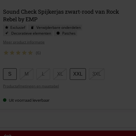
Sound Check Spijkerjas zwart-rood van Rock
Rebel by EMP
Exclusief
Verwijderbare onderdelen
Decoratieve elementen
Patches
Meer product informatie
(6)
Kies
S
M
L
XL
XXL
3XL
je
Productafmetingen en maattabel
maat
Uit voorraad leverbaar