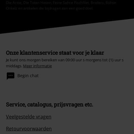
Die Ärzte, Die Toten Hosen, Feine Sahne Fischfilet, Broilers, Böhse
Onkelz en artikelen die bijdragen aan een goed doel.
Onze klantenservice staat voor je klaar
Je kunt ons morgen bereiken van 09:00 uur s morgens tot {1} uur s
middags.
Meer informatie
Begin chat
Service, catalogus, prijsvragen etc.
Veelgestelde vragen
Retourvoorwaarden