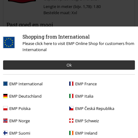
Lengte in meter (bijv. 1,78): 1.80
Bestelde maat: Xxl
Commentaar versturen
Past goed en mooi
Mooie jeans speaker kas met leuke details (zoals doodskop knopen)
Shopping from International
Ook fijn Da de kap afneembaar is
Please click here to visit EMP Online Shop for customers from
Is zoals de omschrijving ..is een aanrader
International
Ok
Kwaliteit
4
Ontwerp
EMP International
EMP France
4
Pasvorm
EMP Deutschland
EMP Italia
4
Breedte
EMP Polska
EMP Česká Republika
Te nauw
Perfect
Te wijd
Lengte
EMP Norge
EMP Schweiz
Te kort
Perfect
Te lang
EMP Suomi
EMP Ireland
Geverifieerde recensie