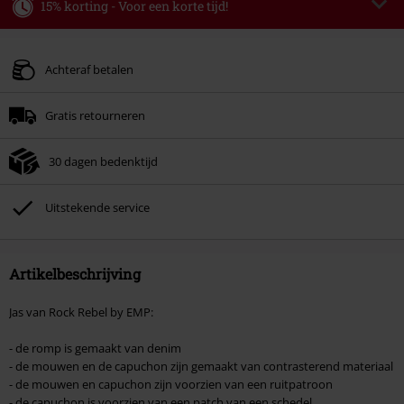
15% korting - Voor een korte tijd!
Code
WEEKEND
Kopieer de code
Geldig t/m 09-08-2026
Achteraf betalen
Minimale bestelwaarde € 49.99.
Gratis retourneren
Zodra je de code hebt ingevoerd, wordt de korting automatisch verrekend in
je winkelmandje.
30 dagen bedenktijd
Kan niet gecombineerd worden met andere kortingscodes. Boeken, media,
tickets, Rammstein, (Till) Lindemann, Böhse Onkelz, Broilers, Die Ärzte, Die
Toten Hosen, Metality, cadeaubonnen en artikelen met een inbegrepen
Uitstekende service
donatie zijn uitgesloten van de korting.
Artikelbeschrijving
Jas van Rock Rebel by EMP:
- de romp is gemaakt van denim
- de mouwen en de capuchon zijn gemaakt van contrasterend materiaal
- de mouwen en capuchon zijn voorzien van een ruitpatroon
- de capuchon is voorzien van een patch van een schedel