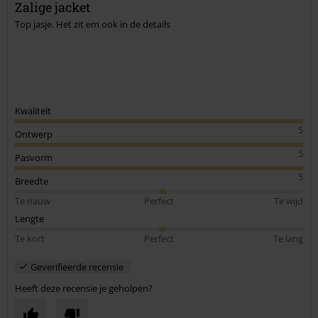
Zalige jacket
Top jasje. Het zit em ook in de details
Kwaliteit
5
Ontwerp
5
Pasvorm
5
Breedte
Te nauw
Perfect
Te wijd
Lengte
Te kort
Perfect
Te lang
Geverifieerde recensie
Heeft deze recensie je geholpen?