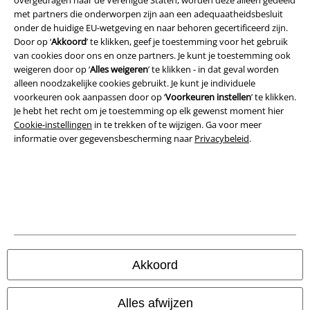
overgedragen naar de Verenigde Staten, worden deze alleen gedeeld
met partners die onderworpen zijn aan een adequaatheidsbesluit
onder de huidige EU-wetgeving en naar behoren gecertificeerd zijn.
Door op ‘
Akkoord
’ te klikken, geef je toestemming voor het gebruik
van cookies door ons en onze partners. Je kunt je toestemming ook
weigeren door op ‘
Alles weigeren
’ te klikken - in dat geval worden
Legal
alleen noodzakelijke cookies gebruikt. Je kunt je individuele
voorkeuren ook aanpassen door op ‘
Voorkeuren instellen
’ te klikken.
Algemene Voorwaarden
Je hebt het recht om je toestemming op elk gewenst moment hier
Cookie-instellingen
in te trekken of te wijzigen. Ga voor meer
Bedrijfsgegevens
informatie over gegevensbescherming naar
Privacybeleid
.
Privacyverklaring
Verklaring van conformiteit
Informatie over toegankelijkheid
Cookie-instellingen
Akkoord
Annuleer bestelling
Alles afwijzen