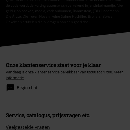
de code wordt de korting automatisch verrekend in je winkelmandje. Niet
geldig op boeken, media, cadeaubonnen, Rammstein, (Till) Lindemann,
Die Ärzte, Die Toten Hosen, Feine Sahne Fischfilet, Broilers, Böhse
Onkelz en artikelen die bijdragen aan een goed doel.
Onze klantenservice staat voor je klaar
Vandaag is onze klantenservice bereikbaar van 09:00 tot 17:00.
Meer
informatie
Begin chat
Service, catalogus, prijsvragen etc.
Veelgestelde vragen