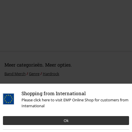
Meer categorieën. Meer opties.
Band Merch
Genre
Hardrock
Band Merch
Media
Cd's
Shopping from International
Sale %
Media
CDs
Please click here to visit EMP Online Shop for customers from
International
Band Merch
Genre
Rock
Ok
Band Merch
Top Bands
Deep Purple