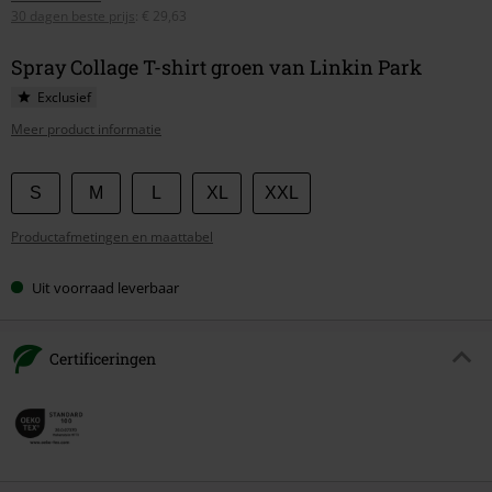
30 dagen beste prijs
:
€ 29,63
Spray Collage T-shirt groen van Linkin Park
Exclusief
Meer product informatie
Kies
S
M
L
XL
XXL
je
Productafmetingen en maattabel
maat
Uit voorraad leverbaar
Certificeringen