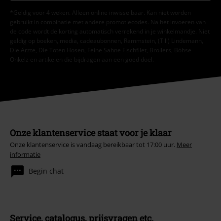
*Geldig voor 4 weken. Alleen online inwisselbaar. Kan niet worden
gebruikt in combinatie met andere promotiecodes. Na het invoeren van
de code wordt de korting automatisch verrekend in je winkelmandje. Niet
geldig op boeken, media, cadeaubonnen, Rammstein, (Till) Lindemann,
Die Ärzte, Die Toten Hosen, Feine Sahne Fischfilet, Broilers, Böhse
Onkelz en artikelen die bijdragen aan een goed doel.
Onze klantenservice staat voor je klaar
Onze klantenservice is vandaag bereikbaar tot 17:00 uur.
Meer
informatie
Begin chat
Service, catalogus, prijsvragen etc.