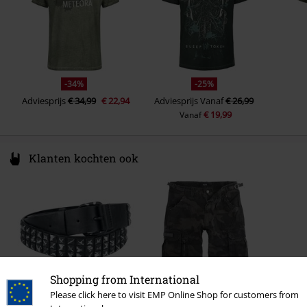
-34%
-25%
Adviesprijs
€ 34,99
€ 22,94
Adviesprijs
Vanaf
€ 26,99
€ 19,99
Vanaf
Klanten kochten ook
Shopping from International
Please click here to visit EMP Online Shop for customers from
-32%
Adviesprijs
Vanaf
€ 44,99