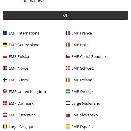
International
Adviesprijs
€ 24,99
€ 16,99
€ 43,99
Advie
Vanaf
Ok
EMP International
EMP France
EMP Deutschland
EMP Italia
EMP Polska
EMP Česká Republika
EMP Norge
EMP Schweiz
EMP Suomi
EMP Ireland
EMP United Kingdom
EMP Sverige
EMP Danmark
Large Nederland
EMP Österreich
EMP Slovensko
Adviesprijs
Vanaf
€ 34,99
Adviesprijs
Vanaf
€ 34,99
€ 26,99
€ 26,99
Advies
Vanaf
Vanaf
Large Belgique
EMP España