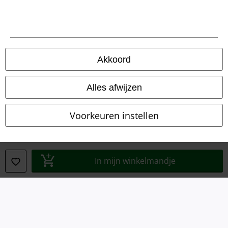
Akkoord
Legal
Alles afwijzen
Algemene Voorwaarden
Voorkeuren instellen
Bedrijfsgegevens
Privacyverklaring
In mijn winkelmandje
Verklaring van conformiteit
Informatie over toegankelijkheid
Cookie-instellingen