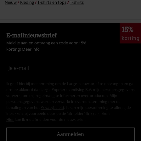
Nieuw
Kleding
T-shirts en tops
T-shirts
15%
E-mailnieuwsbrief
korting
Meld je aan en ontvang een code voor 15%
korting!
Meer info
Ik geef hierbij toestemming om de Large-nieuwsbrief te ontvangen en ga
ermee akkoord dat Large Popmerchandising B.V. mijn persoonsgegevens
verwerkt om mij regelmatig te informeren over producten. Mijn
persoonsgegevens worden verwerkt in overeenstemming met de
bepalingen van het
Privacybeleid
. Ik kan mijn toestemming te allen tijde
intrekken, bijvoorbeeld door op de ‘afmelden’-link te klikken.
Hier
kan ik me afmelden voor de nieuwsbrief.
Aanmelden