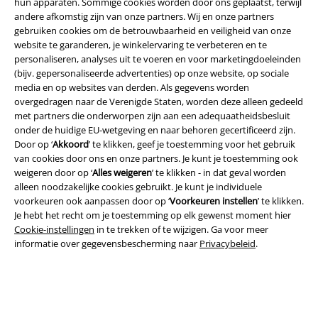
large app
hun apparaten. Sommige cookies worden door ons geplaatst, terwijl
andere afkomstig zijn van onze partners. Wij en onze partners
Download gratis de nieuwe large app en profiteer van alle nieuwe
gebruiken cookies om de betrouwbaarheid en veiligheid van onze
functies en voordelen!
website te garanderen, je winkelervaring te verbeteren en te
personaliseren, analyses uit te voeren en voor marketingdoeleinden
(bijv. gepersonaliseerde advertenties) op onze website, op sociale
media en op websites van derden. Als gegevens worden
overgedragen naar de Verenigde Staten, worden deze alleen gedeeld
met partners die onderworpen zijn aan een adequaatheidsbesluit
A Warner Music Group Company
onder de huidige EU-wetgeving en naar behoren gecertificeerd zijn.
Door op ‘
Akkoord
’ te klikken, geef je toestemming voor het gebruik
van cookies door ons en onze partners. Je kunt je toestemming ook
weigeren door op ‘
Alles weigeren
’ te klikken - in dat geval worden
alleen noodzakelijke cookies gebruikt. Je kunt je individuele
voorkeuren ook aanpassen door op ‘
Voorkeuren instellen
’ te klikken.
Je hebt het recht om je toestemming op elk gewenst moment hier
Beveiliging
Cookie-instellingen
in te trekken of te wijzigen. Ga voor meer
informatie over gegevensbescherming naar
Privacybeleid
.