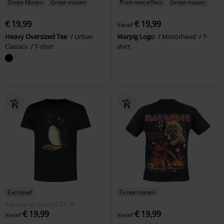
Grote Maten
Grote maten
Print met effect
Grote maten
€ 19,99
€ 19,99
Vanaf
Heavy Oversized Tee
Urban
Warpig Logo
Motörhead
T-
Classics
T-shirt
shirt
Exclusief
Grote maten
Adviesprijs
Vanaf
€ 24,90
€ 19,99
€ 19,99
Vanaf
Vanaf