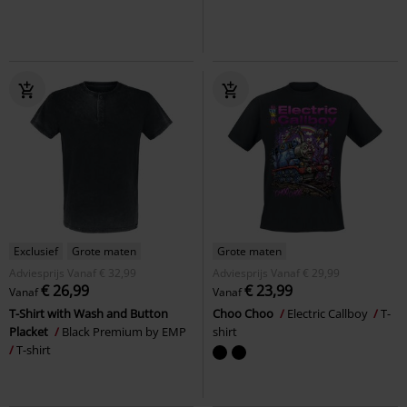
Exclusief
Grote maten
Grote maten
Adviesprijs
Vanaf
€ 32,99
Adviesprijs
Vanaf
€ 29,99
€ 26,99
€ 23,99
Vanaf
Vanaf
T-Shirt with Wash and Button
Choo Choo
Electric Callboy
T-
Placket
Black Premium by EMP
shirt
T-shirt