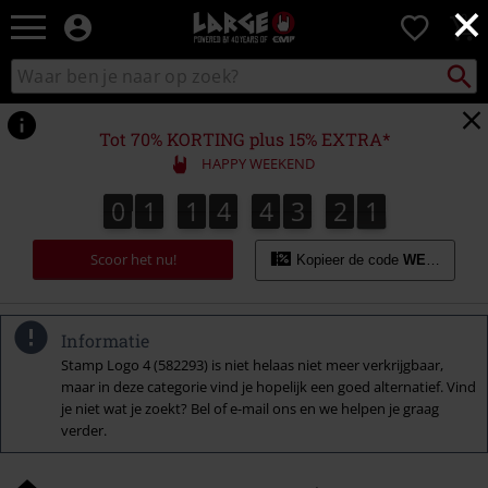
×
Large
0
–
Muziek-,
Packst
Zoek
zoeken
entertainment-,
in
en
catalogus
gaming-
Tot 70% KORTING plus 15% EXTRA*
merch
HAPPY WEEKEND
+
alternatieve
0
1
1
4
4
3
2
0
0
1
1
4
4
3
1
9
1
9
0
1
2
kleding
Scoor het nu!
Kopieer de code
WEEKEND
Informatie
Stamp Logo 4 (582293) is niet helaas niet meer verkrijgbaar,
maar in deze categorie vind je hopelijk een goed alternatief. Vind
je niet wat je zoekt? Bel of e-mail ons en we helpen je graag
verder.