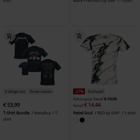
shirt
Black Premium by EMP
T-shirt
3-delige set
Grote maten
-27%
Exclusief
Adviesprijs
Vanaf
€ 19,99
€ 53,99
€ 14,44
Vanaf
T-Shirt Bundle
Metallica
T-
Rebel Soul
RED by EMP
T-shirt
shirt