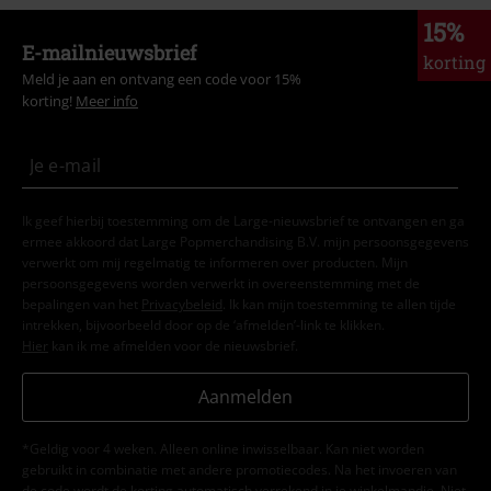
15%
E-mailnieuwsbrief
korting
Meld je aan en ontvang een code voor 15%
korting!
Meer info
Ik geef hierbij toestemming om de Large-nieuwsbrief te ontvangen en ga
ermee akkoord dat Large Popmerchandising B.V. mijn persoonsgegevens
verwerkt om mij regelmatig te informeren over producten. Mijn
persoonsgegevens worden verwerkt in overeenstemming met de
bepalingen van het
Privacybeleid
. Ik kan mijn toestemming te allen tijde
intrekken, bijvoorbeeld door op de ‘afmelden’-link te klikken.
Hier
kan ik me afmelden voor de nieuwsbrief.
Aanmelden
*Geldig voor 4 weken. Alleen online inwisselbaar. Kan niet worden
gebruikt in combinatie met andere promotiecodes. Na het invoeren van
de code wordt de korting automatisch verrekend in je winkelmandje. Niet