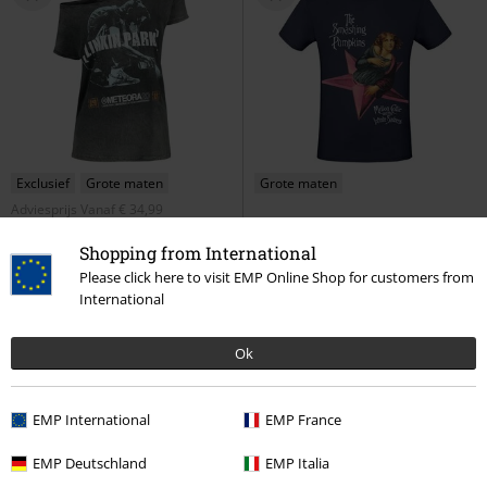
Exclusief
Grote maten
Grote maten
Adviesprijs
Vanaf
€ 34,99
€ 26,99
€ 19,99
Vanaf
Vanaf
Shopping from International
Overlay
Linkin Park
T-shirt
MCATIS Album
The Smashing
Please click here to visit EMP Online Shop for customers from
Pumpkins
T-shirt
International
Ok
EMP International
EMP France
EMP Deutschland
EMP Italia