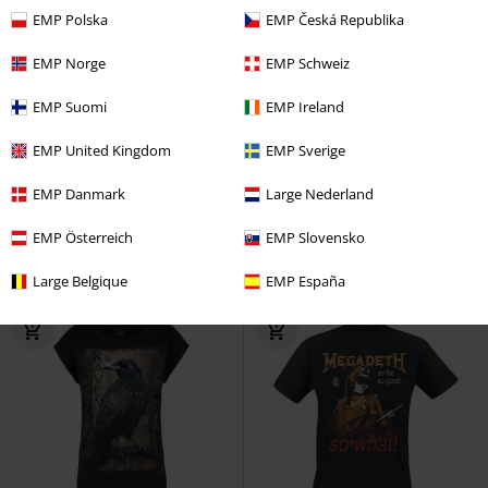
EMP Polska
EMP Česká Republika
EMP Norge
EMP Schweiz
EMP Suomi
EMP Ireland
Exclusief
Grote maten
EMP United Kingdom
EMP Sverige
€ 19,99
€ 43,99
Death Metal Unicorn
Death
Grand Bend
Goodyear
T-shirt
EMP Danmark
Large Nederland
Metal Unicorn
T-shirt
EMP Österreich
EMP Slovensko
Large Belgique
EMP España