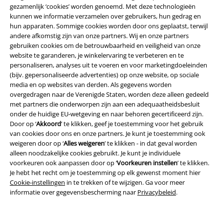
gezamenlijk ‘cookies’ worden genoemd. Met deze technologieën
kunnen we informatie verzamelen over gebruikers, hun gedrag en
Over Large
hun apparaten. Sommige cookies worden door ons geplaatst, terwijl
andere afkomstig zijn van onze partners. Wij en onze partners
Partnerprogramma's
gebruiken cookies om de betrouwbaarheid en veiligheid van onze
website te garanderen, je winkelervaring te verbeteren en te
Duurzaamheid
personaliseren, analyses uit te voeren en voor marketingdoeleinden
(bijv. gepersonaliseerde advertenties) op onze website, op sociale
media en op websites van derden. Als gegevens worden
overgedragen naar de Verenigde Staten, worden deze alleen gedeeld
met partners die onderworpen zijn aan een adequaatheidsbesluit
onder de huidige EU-wetgeving en naar behoren gecertificeerd zijn.
Door op ‘
Akkoord
’ te klikken, geef je toestemming voor het gebruik
van cookies door ons en onze partners. Je kunt je toestemming ook
weigeren door op ‘
Alles weigeren
’ te klikken - in dat geval worden
alleen noodzakelijke cookies gebruikt. Je kunt je individuele
Maak deel uit van de community!
voorkeuren ook aanpassen door op ‘
Voorkeuren instellen
’ te klikken.
Je hebt het recht om je toestemming op elk gewenst moment hier
Cookie-instellingen
in te trekken of te wijzigen. Ga voor meer
informatie over gegevensbescherming naar
Privacybeleid
.