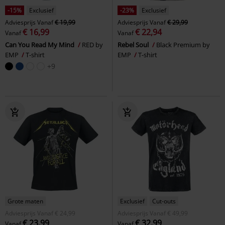
-15%
Exclusief
-23%
Exclusief
Adviesprijs
Vanaf
€ 19,99
Adviesprijs
Vanaf
€ 29,99
€ 16,99
€ 22,94
Vanaf
Vanaf
Can You Read My Mind
RED by
Rebel Soul
Black Premium by
EMP
T-shirt
EMP
T-shirt
+9
Grote maten
Exclusief
Cut-outs
Adviesprijs
Vanaf
€ 24,99
Adviesprijs
Vanaf
€ 49,99
€ 23,99
€ 32,99
Vanaf
Vanaf