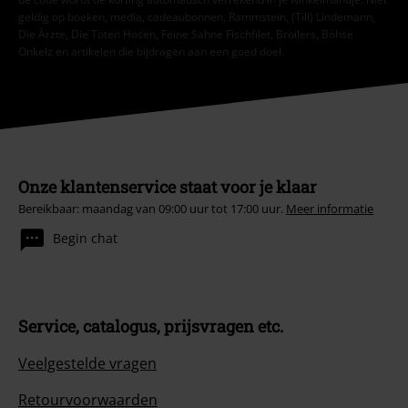
geldig op boeken, media, cadeaubonnen, Rammstein, (Till) Lindemann,
Die Ärzte, Die Toten Hosen, Feine Sahne Fischfilet, Broilers, Böhse
Onkelz en artikelen die bijdragen aan een goed doel.
Onze klantenservice staat voor je klaar
Bereikbaar: maandag van 09:00 uur tot 17:00 uur.
Meer informatie
Begin chat
Service, catalogus, prijsvragen etc.
Veelgestelde vragen
Retourvoorwaarden