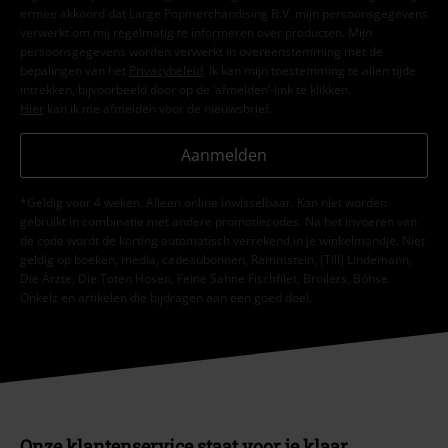
ermee akkoord dat Large Popmerchandising B.V. mijn persoonsgegevens
verwerkt om mij regelmatig te informeren over producten. Mijn
persoonsgegevens worden verwerkt in overeenstemming met de
bepalingen van het
Privacybeleid
. Ik kan mijn toestemming te allen tijde
intrekken, bijvoorbeeld door op de ‘afmelden’-link te klikken.
Hier
kan ik me afmelden voor de nieuwsbrief.
Aanmelden
*Geldig voor 4 weken. Alleen online inwisselbaar. Kan niet worden
gebruikt in combinatie met andere promotiecodes. Na het invoeren van
de code wordt de korting automatisch verrekend in je winkelmandje. Niet
geldig op boeken, media, cadeaubonnen, Rammstein, (Till) Lindemann,
Die Ärzte, Die Toten Hosen, Feine Sahne Fischfilet, Broilers, Böhse
Onkelz en artikelen die bijdragen aan een goed doel.
Onze klantenservice staat voor je klaar