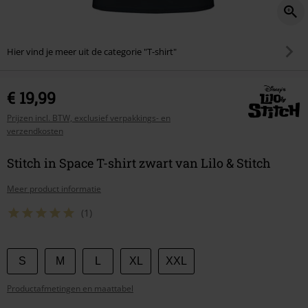
Hier vind je meer uit de categorie "T-shirt"
€ 19,99
Prijzen incl. BTW, exclusief verpakkings- en
verzendkosten
Stitch in Space T-shirt zwart van Lilo & Stitch
Meer product informatie
(1)
Kies
S
M
L
XL
XXL
je
Productafmetingen en maattabel
maat