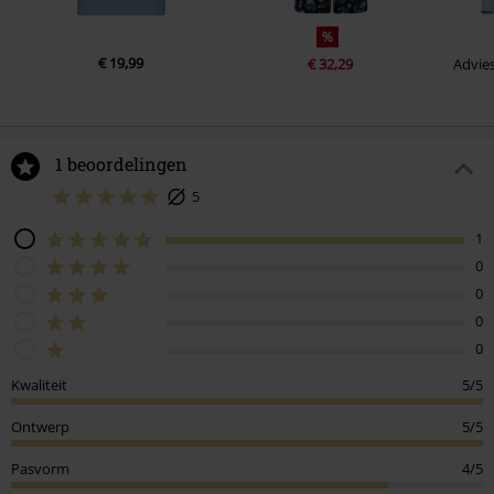
%
€ 19,99
€ 32,29
Advies
1 beoordelingen
5
1
0
0
0
0
Kwaliteit
5/5
Ontwerp
5/5
Pasvorm
4/5