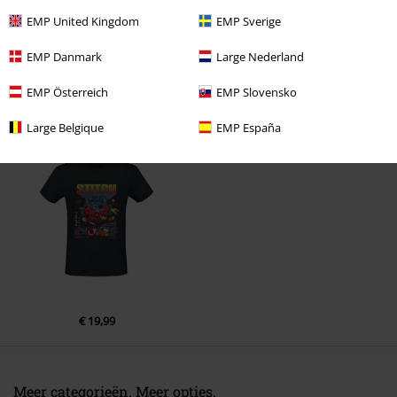
EMP United Kingdom
EMP Sverige
Opmerking
EMP Danmark
Large Nederland
EMP Österreich
EMP Slovensko
Laatst bezocht
Large Belgique
EMP España
Commentaar versturen
€ 19,99
Meer categorieën. Meer opties.