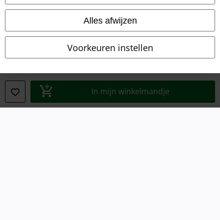
Privacyverklaring
Alles afwijzen
Verklaring van conformiteit
Voorkeuren instellen
Informatie over toegankelijkheid
Cookie-instellingen
In mijn winkelmandje
Annuleer bestelling
Alle prijzen incl.
wettelijke BTW
© 1986-2026 Large Popmerchandising B.V.
Onze online shops
EMP International
EMP France