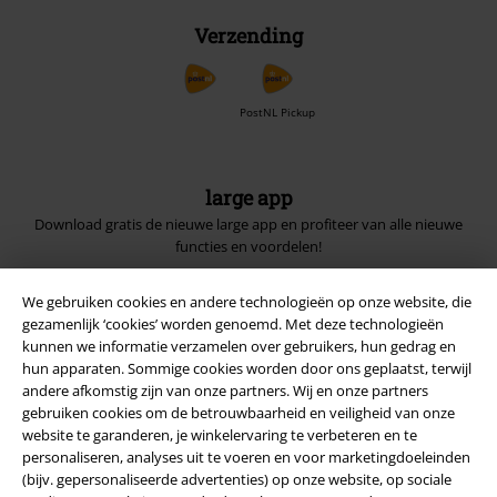
Verzending
PostNL Pickup
large app
Download gratis de nieuwe large app en profiteer van alle nieuwe
functies en voordelen!
We gebruiken cookies en andere technologieën op onze website, die
gezamenlijk ‘cookies’ worden genoemd. Met deze technologieën
kunnen we informatie verzamelen over gebruikers, hun gedrag en
hun apparaten. Sommige cookies worden door ons geplaatst, terwijl
A Warner Music Group Company
andere afkomstig zijn van onze partners. Wij en onze partners
gebruiken cookies om de betrouwbaarheid en veiligheid van onze
website te garanderen, je winkelervaring te verbeteren en te
personaliseren, analyses uit te voeren en voor marketingdoeleinden
(bijv. gepersonaliseerde advertenties) op onze website, op sociale