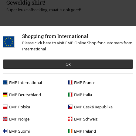
Geweldig shirt!
Super leuke afbeelding, maat is ook goed!
Shopping from International
Please click here to visit EMP Online Shop for customers from
Kwaliteit
International
5
Ontwerp
Ok
5
Pasvorm
4
Breedte
EMP International
EMP France
Te nauw
Perfect
Te wijd
Lengte
EMP Deutschland
EMP Italia
Te kort
Perfect
Te lang
EMP Polska
EMP Česká Republika
Geverifieerde recensie
EMP Norge
EMP Schweiz
Heeft deze recensie je geholpen?
EMP Suomi
EMP Ireland