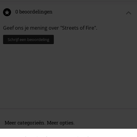
0 beoordelingen
Geef ons je mening over "Streets of Fire".
Schrijf een beoordeling
Meer categorieën. Meer opties.
Sale %
Media
Vinyl