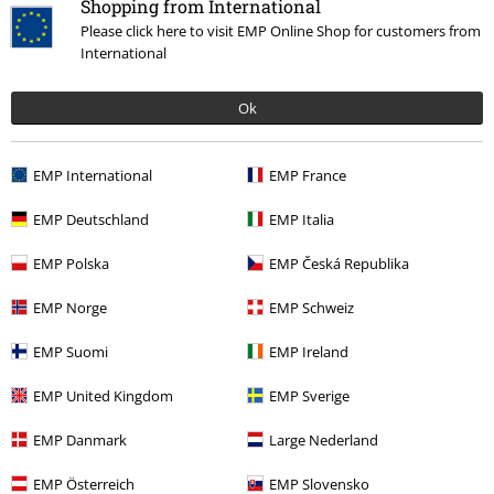
Shopping from International
Band Merch
Media
Vinyl
Please click here to visit EMP Online Shop for customers from
International
Band Merch
Top Bands
Motorjesus
Ok
Band Merch
Genre
Rock
Band Merch
Genre
Hardrock
EMP International
EMP France
EMP Deutschland
EMP Italia
15%
EMP Polska
EMP Česká Republika
E-mailnieuwsbrief
korting
Meld je aan en ontvang een code voor 15%
EMP Norge
EMP Schweiz
korting!
Meer info
EMP Suomi
EMP Ireland
EMP United Kingdom
EMP Sverige
EMP Danmark
Large Nederland
Ik geef hierbij toestemming om de Large-nieuwsbrief te ontvangen en ga
ermee akkoord dat Large Popmerchandising B.V. mijn persoonsgegevens
EMP Österreich
EMP Slovensko
verwerkt om mij regelmatig te informeren over producten. Mijn