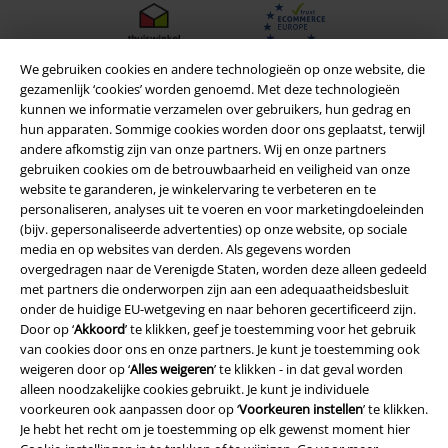
We gebruiken cookies en andere technologieën op onze website, die
gezamenlijk ‘cookies’ worden genoemd. Met deze technologieën
kunnen we informatie verzamelen over gebruikers, hun gedrag en
hun apparaten. Sommige cookies worden door ons geplaatst, terwijl
andere afkomstig zijn van onze partners. Wij en onze partners
gebruiken cookies om de betrouwbaarheid en veiligheid van onze
website te garanderen, je winkelervaring te verbeteren en te
personaliseren, analyses uit te voeren en voor marketingdoeleinden
(bijv. gepersonaliseerde advertenties) op onze website, op sociale
media en op websites van derden. Als gegevens worden
overgedragen naar de Verenigde Staten, worden deze alleen gedeeld
Legal
met partners die onderworpen zijn aan een adequaatheidsbesluit
Algemene Voorwaarden
onder de huidige EU-wetgeving en naar behoren gecertificeerd zijn.
Door op ‘
Akkoord
’ te klikken, geef je toestemming voor het gebruik
van cookies door ons en onze partners. Je kunt je toestemming ook
Bedrijfsgegevens
weigeren door op ‘
Alles weigeren
’ te klikken - in dat geval worden
alleen noodzakelijke cookies gebruikt. Je kunt je individuele
Privacyverklaring
voorkeuren ook aanpassen door op ‘
Voorkeuren instellen
’ te klikken.
Je hebt het recht om je toestemming op elk gewenst moment hier
Verklaring van conformiteit