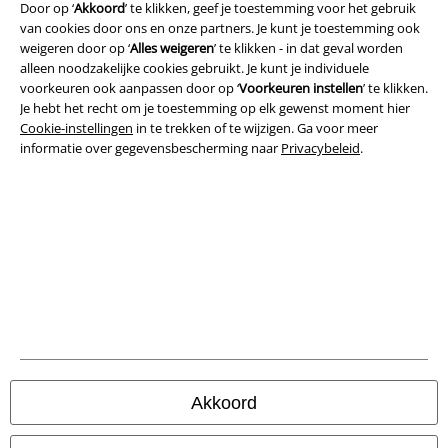
Door op ‘
Akkoord
’ te klikken, geef je toestemming voor het gebruik
van cookies door ons en onze partners. Je kunt je toestemming ook
Legal
weigeren door op ‘
Alles weigeren
’ te klikken - in dat geval worden
Algemene Voorwaarden
alleen noodzakelijke cookies gebruikt. Je kunt je individuele
voorkeuren ook aanpassen door op ‘
Voorkeuren instellen
’ te klikken.
Je hebt het recht om je toestemming op elk gewenst moment hier
Bedrijfsgegevens
Cookie-instellingen
in te trekken of te wijzigen. Ga voor meer
informatie over gegevensbescherming naar
Privacybeleid
.
Privacyverklaring
Verklaring van conformiteit
Informatie over toegankelijkheid
Cookie-instellingen
Annuleer bestelling
Alle prijzen incl.
wettelijke BTW
Akkoord
© 1986-2026 Large Popmerchandising B.V.