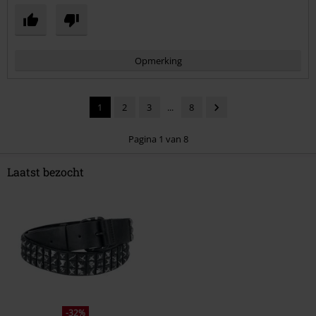
Opmerking
1
2
3
...
8
Pagina 1 van 8
Laatst bezocht
Commentaar versturen
-32%