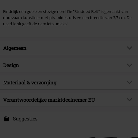
Eindelijk een goeie en stevige riem! De "Studded Belt" is gemaakt van
duurzaam kunstleer met piramidestuds en een breedte van 3,7 cm. De
used-look geeft de riem iets unieks!
Algemeen
Artikelnr.
248362
Design
Titel
Studded Belt
Producttype
Riem
Brand
Materiaal & verzorging
Rock Rebel by EMP
Kleur
zwart
Exclusief
Ja
Buitenmateriaal
60% polyurethaan, 40%
Verantwoordelijke marktdeelnemer EU
Artikelonderwerp
Basics, Gothic, Rock wear, Punk
plantaardig gelooide leervezels
Releasedatum
17-06-2019
Free Connection Textilagentur GmbH & Co. KG
Einsteinstr. 6
Suggesties
Sexe
Unisex
49835 Wietmarschen
Submerk
Germany
Original Sinners
info@forplay.shop