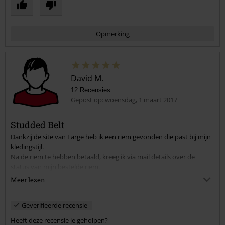
Opmerking
David M.
12 Recensies
Gepost op: woensdag, 1 maart 2017
Studded Belt
Dankzij de site van Large heb ik een riem gevonden die past bij mijn
Commentaar versturen
kledingstijl.
Na de riem te hebben betaald, kreeg ik via mail details over de
status van mijn bestelde riem.
Enkele dagen na mijn bestelling, heb ik de riem ontvangen.
Meer lezen
Alles is vlot verlopen en ik ben zeer tevreden over Large
Geverifieerde recensie
Heeft deze recensie je geholpen?