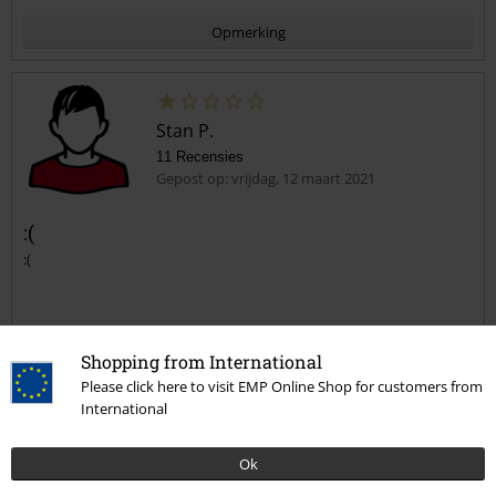
Opmerking
Stan P.
11 Recensies
Gepost op: vrijdag, 12 maart 2021
:(
:(
Commentaar versturen
Shopping from International
Please click here to visit EMP Online Shop for customers from
International
Geverifieerde recensie
Heeft deze recensie je geholpen?
Ok