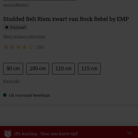
verzendkosten
Studded Belt Riem zwart van Rock Rebel by EMP
Exclusief
Meer product informatie
(36)
Kies
90 cm
100 cm
110 cm
115 cm
je
Maat info
maat
Uit voorraad leverbaar
15% korting - Voor een korte tijd!