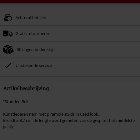
Code
AFTERWORK
Kopieer de code
Alleen geldig op 06-08-2026 van 16:00 t/m 23:59 uur.
Achteraf betalen
Minimale bestelwaarde € 49.99.
Gratis retourneren
Zodra je de code hebt ingevoerd, wordt de korting automatisch verrekend in
je winkelmandje.
30 dagen bedenktijd
Kan niet gecombineerd worden met andere kortingscodes. Boeken, media,
tickets, Rammstein, (Till) Lindemann, Böhse Onkelz, Broilers, Die Ärzte, Die
Toten Hosen, Metality, cadeaubonnen en artikelen met een inbegrepen
Uitstekende service
donatie zijn uitgesloten van de korting.
Artikelbeschrijving
"Studded Belt"
Kunstlederen riem met piramide studs in used look.
Breedte: 3,7 cm, de lengte werd gemeten van de gesp tot het middelste
gaatje.