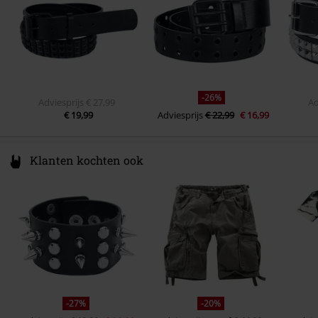
-26%
Adviesprijs
€ 27,99
Ad
€ 19,99
Adviesprijs
€ 22,99
€ 16,99
Klanten kochten ook
-27%
-20%