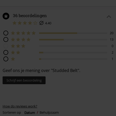
36 beoordelingen
4.40
20
13
0
2
1
Geef ons je mening over "Studded Belt".
Schrijf een beoordeling
How do reviews work?
Sorteren op
Datum
Behulpzaam