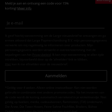
Meld je aan en ontvang een code voor 15%
korting!
Meer info
Ik geef hierbij toestemming om de Large-nieuwsbrief te ontvangen en ga
ermee akkoord dat Large Popmerchandising B.V. mijn persoonsgegevens
verwerkt om mij regelmatig te informeren over producten. Mijn
persoonsgegevens worden verwerkt in overeenstemming met de
bepalingen van het
Privacybeleid
. Ik kan mijn toestemming te allen tijde
intrekken, bijvoorbeeld door op de ‘afmelden’-link te klikken.
Hier
kan ik me afmelden voor de nieuwsbrief.
Aanmelden
*Geldig voor 4 weken. Alleen online inwisselbaar. Kan niet worden
gebruikt in combinatie met andere promotiecodes. Na het invoeren van
de code wordt de korting automatisch verrekend in je winkelmandje. Niet
geldig op boeken, media, cadeaubonnen, Rammstein, (Till) Lindemann,
Die Ärzte, Die Toten Hosen, Feine Sahne Fischfilet, Broilers, Böhse
Onkelz en artikelen die bijdragen aan een goed doel.