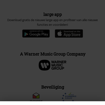
large app
Download gratis de nieuwe large app en profiteer van alle nieuwe
functies en voordelen!
A Warner Music Group Company
Beveiliging