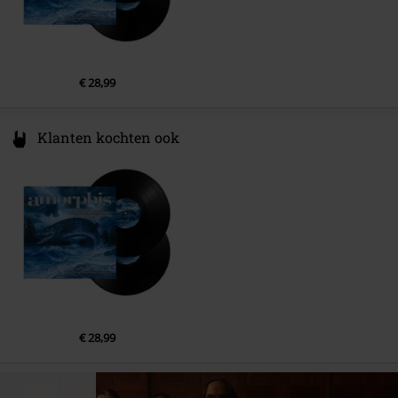
5.
Black Winter Day (Live At Tavastia)
6.
Drowned Maid (Live at Tavastia)
7.
In the Beginning (Live at Tavastia)
€ 28,99
LP 2
Klanten kochten ook
1.
Forgotten Sunrise (Live at Tavastia)
2.
To Father's Cabin (Live at Tavastia)
3.
Magic and Mayhem (Live at Tavastia)
4.
Vulgar Necrolatry (Live at Tavastia)
5.
My Kantele (Live at Tavastia)
€ 28,99