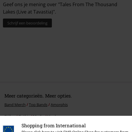
Geef ons je mening over "Tales From The Thousand
Lakes (Live at Tavastia)".
Schrijf een beoordeling
Meer categorieën. Meer opties.
Band Merch
Top Bands
Amorphis
Stijlen
Gothic
Media
Vinyl
Shopping from International
Band Merch
Media
Vinyl
Please click here to visit EMP Online Shop for customers from