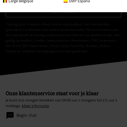
Large Belgique
EMP España
Aanmelden
*Geldig voor 4 weken. Alleen online inwisselbaar. Kan niet worden
gebruikt in combinatie met andere promotiecodes. Na het invoeren van
de code wordt de korting automatisch verrekend in je winkelmandje. Niet
geldig op boeken, media, cadeaubonnen, Rammstein, (Till) Lindemann,
Die Ärzte, Die Toten Hosen, Feine Sahne Fischfilet, Broilers, Böhse
Onkelz en artikelen die bijdragen aan een goed doel.
Onze klantenservice staat voor je klaar
Je kunt ons morgen bereiken van 09:00 uur s morgens tot {1} uur s
middags.
Meer informatie
Begin chat