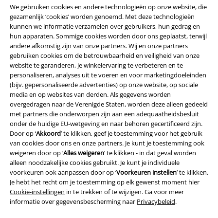
We gebruiken cookies en andere technologieën op onze website, die
gezamenlijk ‘cookies’ worden genoemd. Met deze technologieën
kunnen we informatie verzamelen over gebruikers, hun gedrag en
hun apparaten. Sommige cookies worden door ons geplaatst, terwijl
andere afkomstig zijn van onze partners. Wij en onze partners
gebruiken cookies om de betrouwbaarheid en veiligheid van onze
website te garanderen, je winkelervaring te verbeteren en te
personaliseren, analyses uit te voeren en voor marketingdoeleinden
(bijv. gepersonaliseerde advertenties) op onze website, op sociale
media en op websites van derden. Als gegevens worden
Legal
overgedragen naar de Verenigde Staten, worden deze alleen gedeeld
met partners die onderworpen zijn aan een adequaatheidsbesluit
Algemene Voorwaarden
onder de huidige EU-wetgeving en naar behoren gecertificeerd zijn.
Door op ‘
Akkoord
’ te klikken, geef je toestemming voor het gebruik
van cookies door ons en onze partners. Je kunt je toestemming ook
Bedrijfsgegevens
weigeren door op ‘
Alles weigeren
’ te klikken - in dat geval worden
alleen noodzakelijke cookies gebruikt. Je kunt je individuele
Privacyverklaring
voorkeuren ook aanpassen door op ‘
Voorkeuren instellen
’ te klikken.
Je hebt het recht om je toestemming op elk gewenst moment hier
Verklaring van conformiteit
Cookie-instellingen
in te trekken of te wijzigen. Ga voor meer
informatie over gegevensbescherming naar
Privacybeleid
.
Informatie over toegankelijkheid