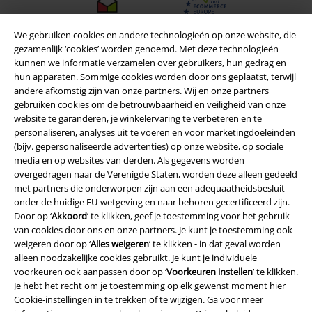
We gebruiken cookies en andere technologieën op onze website, die
gezamenlijk ‘cookies’ worden genoemd. Met deze technologieën
kunnen we informatie verzamelen over gebruikers, hun gedrag en
hun apparaten. Sommige cookies worden door ons geplaatst, terwijl
andere afkomstig zijn van onze partners. Wij en onze partners
gebruiken cookies om de betrouwbaarheid en veiligheid van onze
website te garanderen, je winkelervaring te verbeteren en te
personaliseren, analyses uit te voeren en voor marketingdoeleinden
(bijv. gepersonaliseerde advertenties) op onze website, op sociale
media en op websites van derden. Als gegevens worden
overgedragen naar de Verenigde Staten, worden deze alleen gedeeld
Legal
met partners die onderworpen zijn aan een adequaatheidsbesluit
onder de huidige EU-wetgeving en naar behoren gecertificeerd zijn.
Algemene Voorwaarden
Door op ‘
Akkoord
’ te klikken, geef je toestemming voor het gebruik
van cookies door ons en onze partners. Je kunt je toestemming ook
Bedrijfsgegevens
weigeren door op ‘
Alles weigeren
’ te klikken - in dat geval worden
alleen noodzakelijke cookies gebruikt. Je kunt je individuele
Privacyverklaring
voorkeuren ook aanpassen door op ‘
Voorkeuren instellen
’ te klikken.
Je hebt het recht om je toestemming op elk gewenst moment hier
Cookie-instellingen
in te trekken of te wijzigen. Ga voor meer
Verklaring van conformiteit