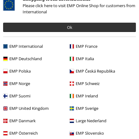
Please click here to visit EMP Online Shop for customers from
International
Ok
EMP International
EMP France
EMP Deutschland
EMP Italia
15%
E-mailnieuwsbrief
korting
EMP Polska
EMP Česká Republika
Meld je aan en ontvang een code voor 15%
korting!
Meer info
EMP Norge
EMP Schweiz
EMP Suomi
EMP Ireland
EMP United Kingdom
EMP Sverige
Ik geef hierbij toestemming om de Large-nieuwsbrief te ontvangen en ga
EMP Danmark
Large Nederland
ermee akkoord dat Large Popmerchandising B.V. mijn persoonsgegevens
verwerkt om mij regelmatig te informeren over producten. Mijn
persoonsgegevens worden verwerkt in overeenstemming met de
EMP Österreich
EMP Slovensko
bepalingen van het
Privacybeleid
. Ik kan mijn toestemming te allen tijde