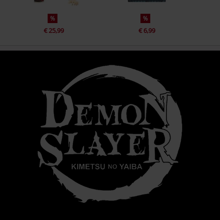
%
%
€ 25,99
€ 6,99