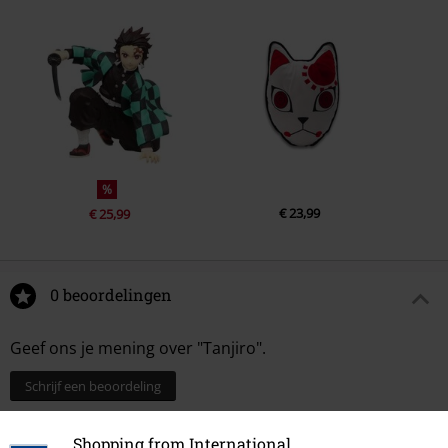
%
€ 23,99
€ 25,99
0 beoordelingen
Geef ons je mening over "Tanjiro".
Schrijf een beoordeling
Shopping from International