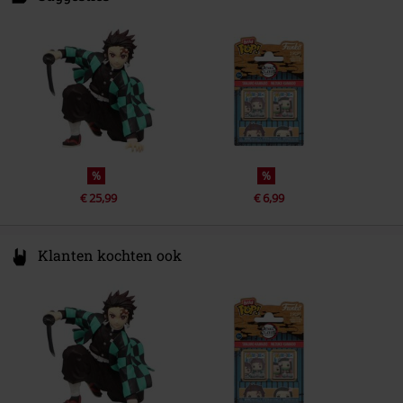
76530 Grand-Couronne
France
www.abyssecorp.com
%
%
€ 25,99
€ 6,99
Klanten kochten ook