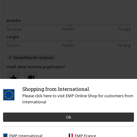
Breedte
Te nauw
Perfect
Te wijd
Lengte
Te kort
Perfect
Te lang
Geverifieerde recensie
Heeft deze recensie je geholpen?
Shopping from International
Please click here to visit EMP Online Shop for customers from
Opmerking
International
Ok
Cynthia V.
20 Recensies
EMP International
EMP France
Gepost op: dinsdag, 25 april 2023