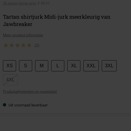
30 dagen beste prijs
:
€ 48,63
Tartan shirtjurk Midi-jurk meerkleurig van
Jawbreaker
Meer product informatie
(2)
Kies
XS
S
M
L
XL
XXL
3XL
je
maat
4XL
Productafmetingen en maattabel
Uit voorraad leverbaar