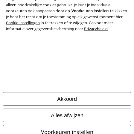
alleen noodzakelijke cookies gebruikt. Je kunt je individuele
voorkeuren ook aanpassen door op ‘
Voorkeuren instellen
’ te klikken.
Bedrijfsgegevens
Je hebt het recht om je toestemming op elk gewenst moment hier
Cookie-instellingen
in te trekken of te wijzigen. Ga voor meer
Privacyverklaring
informatie over gegevensbescherming naar
Privacybeleid
.
Verklaring van conformiteit
Informatie over toegankelijkheid
Cookie-instellingen
Annuleer bestelling
Alle prijzen incl.
wettelijke BTW
Akkoord
© 1986-2026 Large Popmerchandising B.V.
Alles afwijzen
Voorkeuren instellen
Onze online shops