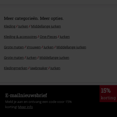
Meer categorieën. Meer opties.
Kleding
Jurken
Middellange jurken
Kleding & accessoires
One-Pieces
Jurken
Grote maten
Vrouwen
Jurken
Middellange jurken
Grote maten
Jurken
Middellange jurken
Kledingmerken
Jawbreaker
Jurken
15%
E-mailnieuwsbrief
korting
Meld je aan en ontvang een code voor 15%
korting!
Meer info