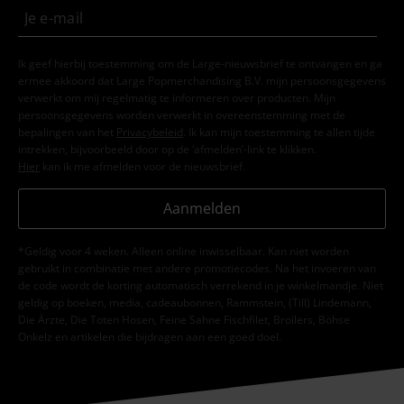
Ik geef hierbij toestemming om de Large-nieuwsbrief te ontvangen en ga
ermee akkoord dat Large Popmerchandising B.V. mijn persoonsgegevens
verwerkt om mij regelmatig te informeren over producten. Mijn
persoonsgegevens worden verwerkt in overeenstemming met de
bepalingen van het
Privacybeleid
. Ik kan mijn toestemming te allen tijde
intrekken, bijvoorbeeld door op de ‘afmelden’-link te klikken.
Hier
kan ik me afmelden voor de nieuwsbrief.
Aanmelden
*Geldig voor 4 weken. Alleen online inwisselbaar. Kan niet worden
gebruikt in combinatie met andere promotiecodes. Na het invoeren van
de code wordt de korting automatisch verrekend in je winkelmandje. Niet
geldig op boeken, media, cadeaubonnen, Rammstein, (Till) Lindemann,
Die Ärzte, Die Toten Hosen, Feine Sahne Fischfilet, Broilers, Böhse
Onkelz en artikelen die bijdragen aan een goed doel.