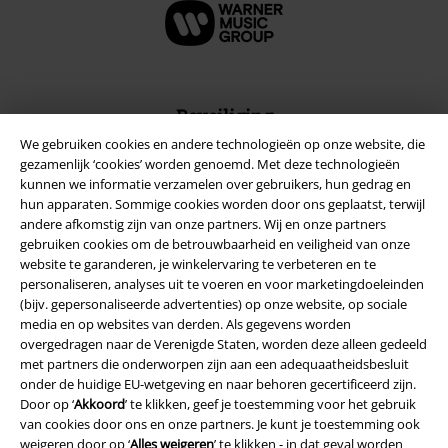
Beveiliging
We gebruiken cookies en andere technologieën op onze website, die
gezamenlijk ‘cookies’ worden genoemd. Met deze technologieën
kunnen we informatie verzamelen over gebruikers, hun gedrag en
hun apparaten. Sommige cookies worden door ons geplaatst, terwijl
andere afkomstig zijn van onze partners. Wij en onze partners
gebruiken cookies om de betrouwbaarheid en veiligheid van onze
website te garanderen, je winkelervaring te verbeteren en te
personaliseren, analyses uit te voeren en voor marketingdoeleinden
(bijv. gepersonaliseerde advertenties) op onze website, op sociale
media en op websites van derden. Als gegevens worden
overgedragen naar de Verenigde Staten, worden deze alleen gedeeld
met partners die onderworpen zijn aan een adequaatheidsbesluit
onder de huidige EU-wetgeving en naar behoren gecertificeerd zijn.
Door op ‘
Akkoord
’ te klikken, geef je toestemming voor het gebruik
Legal
van cookies door ons en onze partners. Je kunt je toestemming ook
Algemene Voorwaarden
weigeren door op ‘
Alles weigeren
’ te klikken - in dat geval worden