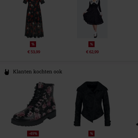
%
%
€ 53,99
€ 62,99
Klanten kochten ook
-49%
%